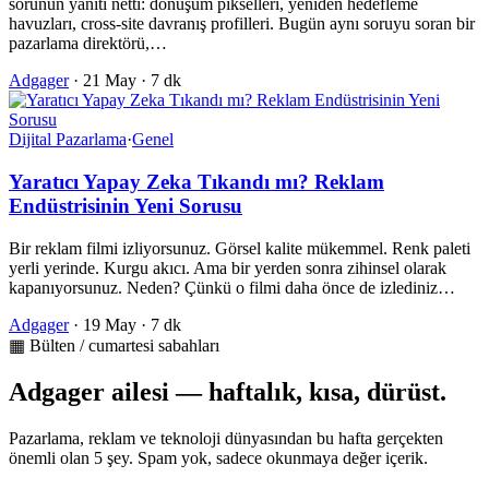
sorunun yanıtı netti: dönüşüm pikselleri, yeniden hedefleme
havuzları, cross-site davranış profilleri. Bugün aynı soruyu soran bir
pazarlama direktörü,…
Adgager
·
21 May
·
7 dk
Dijital Pazarlama
·
Genel
Yaratıcı Yapay Zeka Tıkandı mı? Reklam
Endüstrisinin Yeni Sorusu
Bir reklam filmi izliyorsunuz. Görsel kalite mükemmel. Renk paleti
yerli yerinde. Kurgu akıcı. Ama bir yerden sonra zihinsel olarak
kapanıyorsunuz. Neden? Çünkü o filmi daha önce de izlediniz…
Adgager
·
19 May
·
7 dk
▦ Bülten / cumartesi sabahları
Adgager ailesi — haftalık, kısa, dürüst.
Pazarlama, reklam ve teknoloji dünyasından bu hafta gerçekten
önemli olan 5 şey. Spam yok, sadece okunmaya değer içerik.