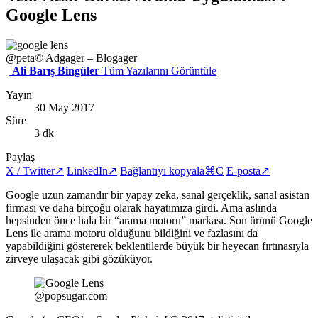
Google Lens
@peta
© Adgager – Blogager
Ali Barış Bingüler
Tüm Yazılarını Görüntüle
Yayın
30 May 2017
Süre
3 dk
Paylaş
X / Twitter
↗
LinkedIn
↗
Bağlantıyı kopyala
⌘C
E-posta
↗
Google uzun zamandır bir yapay zeka, sanal gerçeklik, sanal asistan
firması ve daha birçoğu olarak hayatımıza girdi. Ama aslında
hepsinden önce hala bir “arama motoru” markası. Son ürünü Google
Lens ile arama motoru olduğunu bildiğini ve fazlasını da
yapabildiğini göstererek beklentilerde büyük bir heyecan fırtınasıyla
zirveye ulaşacak gibi gözüküyor.
@popsugar.com