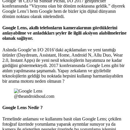
Google ‘ın CEO’su Sundar Pichai, I/O 2017 geliştiriciler
konferansında “Vizyonu olan bir dönüm noktasına geldik.” diyerek
Google Lens’i hem Google hem de bizler için dijital dünyanın
dönüm noktası olarak nitelendirdi.
Google Lens, akıllı telefonların kameralarının gördüklerini
anlayabilme ve anladıkları şeyler ile ilgili aksiyon alabilmelerine
olanak sağlıyor.
Aslında Google’ın I/O 2016’daki açıklamaları ve yeni tanıttığı
ürünler (Daydream, Assistant, Home, Android N, Allu Duo, Wear
2.0, Instant Apps) ile yeni nesil teknolojilerin hayatımıza ne kadar
girdiğini göstermekteydi. 2017 konferansında Google Lens gibi bir
atılım yapılmasına şaşmamalı. Yapay zekaların ve giyilebilir
teknolojilerin geldiği bu noktada hepsini kullanıp harmanlayabilen
bir arama motoru neden olmasın ?
@theandroidsoul.com
Google Lens Nedir ?
Temelinde anlaması ve kullanımı basit olan Google Lens; çekilen
fotoğraf üzerinde yorumlama yaparak ayrıntılar sunuyor ya da
kamera ile gösterilen nesneler üzerinde bu yorumlama işlemini