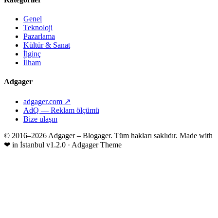
Genel
Teknoloji
Pazarlama
Kültür & Sanat
İlginç
İlham
Adgager
adgager.com ↗
AdQ — Reklam ölçümü
Bize ulaşın
© 2016–2026 Adgager – Blogager. Tüm hakları saklıdır.
Made with
❤
in İstanbul
v1.2.0 · Adgager Theme