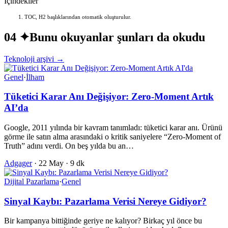
İçindekiler
TOC, H2 başlıklarından otomatik oluşturulur.
04 ✦
Bunu okuyanlar şunları da okudu
Teknoloji arşivi →
Genel
·
İlham
Tüketici Karar Anı Değişiyor: Zero-Moment Artık
AI’da
Google, 2011 yılında bir kavram tanımladı: tüketici karar anı. Ürünü
görme ile satın alma arasındaki o kritik saniyelere “Zero-Moment of
Truth” adını verdi. On beş yılda bu an…
Adgager
·
22 May
·
9 dk
Dijital Pazarlama
·
Genel
Sinyal Kaybı: Pazarlama Verisi Nereye Gidiyor?
Bir kampanya bittiğinde geriye ne kalıyor? Birkaç yıl önce bu