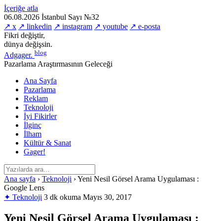
İçeriğe atla
06.08.2026
İstanbul
Sayı №32
↗ x
↗ linkedin
↗ instagram
↗ youtube
↗ e-posta
Fikri değiştir,
dünya değişsin.
blog
Adgager
.
Pazarlama Araştırmasının Geleceği
Ana Sayfa
Pazarlama
Reklam
Teknoloji
İyi Fikirler
İlginç
İlham
Kültür & Sanat
Gager!
Ana sayfa
›
Teknoloji
›
Yeni Nesil Görsel Arama Uygulaması :
Google Lens
✦ Teknoloji
3 dk okuma
Mayıs 30, 2017
Yeni Nesil Görsel Arama Uygulaması :