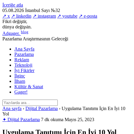
İçeriğe atla
05.08.2026
İstanbul
Sayı №32
↗ x
↗ linkedin
↗ instagram
↗ youtube
↗ e-posta
Fikri değiştir,
dünya değişsin.
blog
Adgager
.
Pazarlama Araştırmasının Geleceği
Ana Sayfa
Pazarlama
Reklam
Teknoloji
İyi Fikirler
İlginç
İlham
Kültür & Sanat
Gager!
Ana sayfa
›
Dijital Pazarlama
›
Uygulama Tanıtımı İçin En İyi 10
Yol
✦ Dijital Pazarlama
7 dk okuma
Mayıs 25, 2023
Uygulama Tanıtımı İçin En İyi 10 Yol