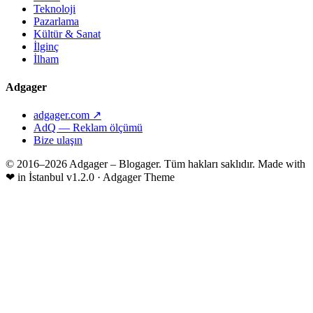
Teknoloji
Pazarlama
Kültür & Sanat
İlginç
İlham
Adgager
adgager.com ↗
AdQ — Reklam ölçümü
Bize ulaşın
© 2016–2026 Adgager – Blogager. Tüm hakları saklıdır.
Made with
❤
in İstanbul
v1.2.0 · Adgager Theme