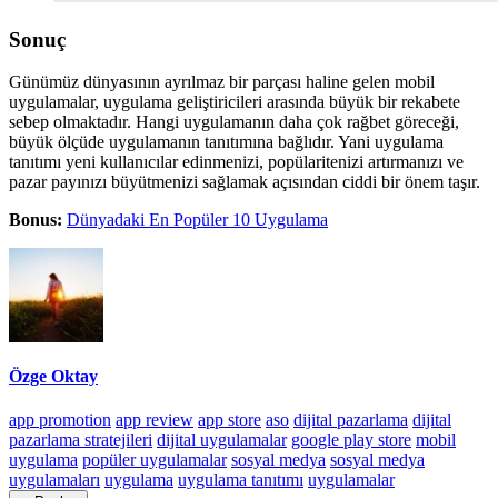
Sonuç
Günümüz dünyasının ayrılmaz bir parçası haline gelen mobil
uygulamalar, uygulama geliştiricileri arasında büyük bir rekabete
sebep olmaktadır. Hangi uygulamanın daha çok rağbet göreceği,
büyük ölçüde uygulamanın tanıtımına bağlıdır. Yani uygulama
tanıtımı yeni kullanıcılar edinmenizi, popülaritenizi artırmanızı ve
pazar payınızı büyütmenizi sağlamak açısından ciddi bir önem taşır.
Bonus:
Dünyadaki En Popüler 10 Uygulama
Özge Oktay
app promotion
app review
app store
aso
dijital pazarlama
dijital
pazarlama stratejileri
dijital uygulamalar
google play store
mobil
uygulama
popüler uygulamalar
sosyal medya
sosyal medya
uygulamaları
uygulama
uygulama tanıtımı
uygulamalar