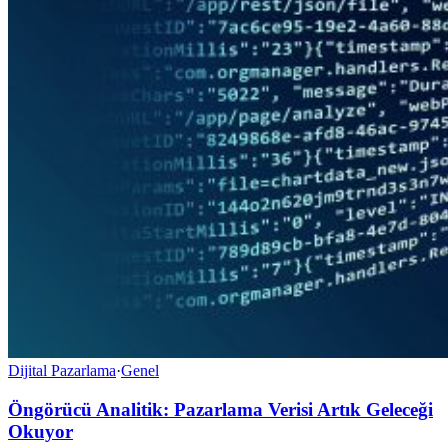
Dijital Pazarlama
·
Genel
Öngörücü Analitik: Pazarlama Verisi Artık Geleceği
Okuyor