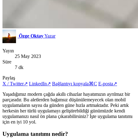
Özge Oktay
Yazar
Yayın
25 May 2023
Süre
7 dk
Paylaş
X / Twitter
↗
LinkedIn
↗
Bağlantıyı kopyala
⌘C
E-posta
↗
Yaşadığımız modern çağda akıllı cihazlar hayatımızın ayrılmaz bir
parçasıdır. Bu aletlerden bağımsız düşünülemeyecek olan mobil
uygulamaların sayısı da günden güne hızla artmaktadır. Peki artık
herkesin her türlü uygulamayı geliştirebildiği günümüzde kendi
uygulamanızı nasıl ön plana çıkarabilirsiniz? İşte uygulama tanıtımı
için en iyi 10 yol.
Uygulama tanıtımı nedir?