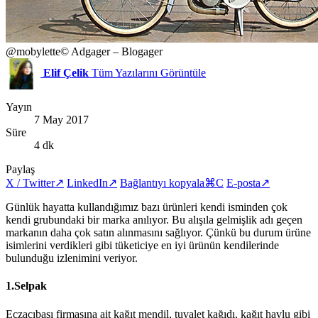
@mobylette
© Adgager – Blogager
Elif Çelik
Tüm Yazılarını Görüntüle
Yayın
7 May 2017
Süre
4 dk
Paylaş
X / Twitter
↗
LinkedIn
↗
Bağlantıyı kopyala
⌘C
E-posta
↗
Günlük hayatta kullandığımız bazı ürünleri kendi isminden çok
kendi grubundaki bir marka anılıyor. Bu alışıla gelmişlik adı geçen
markanın daha çok satın alınmasını sağlıyor. Çünkü bu durum ürüne
isimlerini verdikleri gibi tüketiciye en iyi ürünün kendilerinde
bulunduğu izlenimini veriyor.
1.Selpak
Eczacıbaşı firmasına ait kağıt mendil, tuvalet kağıdı, kağıt havlu gibi