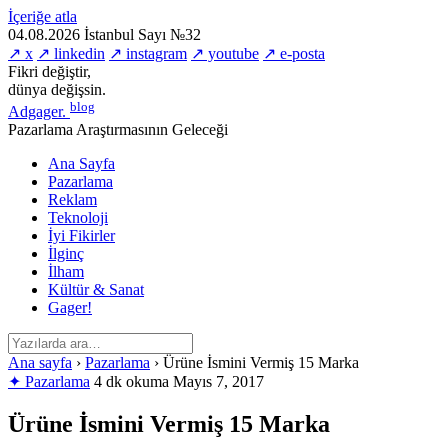
İçeriğe atla
04.08.2026
İstanbul
Sayı №32
↗ x
↗ linkedin
↗ instagram
↗ youtube
↗ e-posta
Fikri değiştir,
dünya değişsin.
blog
Adgager
.
Pazarlama Araştırmasının Geleceği
Ana Sayfa
Pazarlama
Reklam
Teknoloji
İyi Fikirler
İlginç
İlham
Kültür & Sanat
Gager!
Ana sayfa
›
Pazarlama
›
Ürüne İsmini Vermiş 15 Marka
✦ Pazarlama
4 dk okuma
Mayıs 7, 2017
Ürüne İsmini Vermiş 15 Marka