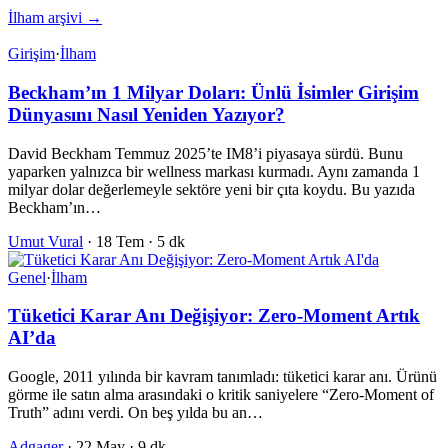
İlham arşivi →
Girişim
·
İlham
Beckham’ın 1 Milyar Doları: Ünlü İsimler Girişim
Dünyasını Nasıl Yeniden Yazıyor?
David Beckham Temmuz 2025’te IM8’i piyasaya sürdü. Bunu
yaparken yalnızca bir wellness markası kurmadı. Aynı zamanda 1
milyar dolar değerlemeyle sektöre yeni bir çıta koydu. Bu yazıda
Beckham’ın…
Umut Vural
·
18 Tem
·
5 dk
Genel
·
İlham
Tüketici Karar Anı Değişiyor: Zero-Moment Artık
AI’da
Google, 2011 yılında bir kavram tanımladı: tüketici karar anı. Ürünü
görme ile satın alma arasındaki o kritik saniyelere “Zero-Moment of
Truth” adını verdi. On beş yılda bu an…
Adgager
·
22 May
·
9 dk