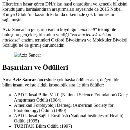
Hücrelerin hasar gören DNA’ları nasıl onardığını ve genetik bilgisini
koruduğunu haritalandıran araştırmaları sayesinde de 2015 Nobel
Kimya Ödülü’nü kazandı ki bu da ülkemizde çok bilinmesini
sağlamıştır.
Aziz Sancar’ın geliştirip ismini koyduğu “
maxicell
” tekniği ile
buluşunu gerçekleştirip adını verdiği “
excinuclease/excision
nuclease
” enzimi terimleri Oxford Biyokimya ve Moleküler Biyoloji
Sözlüğü’ne de girmiş durumdadır.
Başarıları ve Ödülleri
Ama
Aziz Sancar
öncesinde çok başka ödüller alan, değerli bir
bilim insanı ve işte aldığı kronolojik sıra ile tüm ödüller:
ABD Ulusal Bilim Vakfı (National Science Foundation) Genç
Araştırmacı Ödülü (1984)
Amerikan Fotobiyoloji Derneği (American Society for
Photobiology) Ödülü (1990)
ABD Ulusal Sağlık Enstitüsü (National Institutes of Health)
Ödülü (1995)
TÜBİTAK Bilim Ödülü (1997)