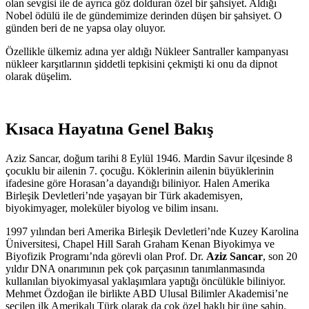
olan sevgisi ile de ayrıca göz dolduran özel bir şahsiyet. Aldığı
Nobel ödülü ile de gündemimize derinden düşen bir şahsiyet. O
günden beri de ne yapsa olay oluyor.
Özellikle ülkemiz adına yer aldığı Nükleer Santraller kampanyası
nükleer karşıtlarının şiddetli tepkisini çekmişti ki onu da dipnot
olarak düşelim.
Kısaca Hayatına Genel Bakış
Aziz Sancar, doğum tarihi 8 Eylül 1946. Mardin Savur ilçesinde 8
çocuklu bir ailenin 7. çocuğu. Köklerinin ailenin büyüklerinin
ifadesine göre Horasan’a dayandığı biliniyor. Halen Amerika
Birleşik Devletleri’nde yaşayan bir Türk akademisyen,
biyokimyager, moleküler biyolog ve bilim insanı.
1997 yılından beri Amerika Birleşik Devletleri’nde Kuzey Karolina
Üniversitesi, Chapel Hill Sarah Graham Kenan Biyokimya ve
Biyofizik Programı’nda görevli olan Prof. Dr.
Aziz Sancar
, son 20
yıldır DNA onarımının pek çok parçasının tanımlanmasında
kullanılan biyokimyasal yaklaşımlara yaptığı öncülükle biliniyor.
Mehmet Özdoğan ile birlikte ABD Ulusal Bilimler Akademisi’ne
seçilen ilk Amerikalı Türk olarak da çok özel haklı bir üne sahip.