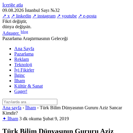
İçeriğe atla
09.08.2026
İstanbul
Sayı №32
↗ x
↗ linkedin
↗ instagram
↗ youtube
↗ e-posta
Fikri değiştir,
dünya değişsin.
blog
Adgager
.
Pazarlama Araştırmasının Geleceği
Ana Sayfa
Pazarlama
Reklam
Teknoloji
İyi Fikirler
İlginç
İlham
Kültür & Sanat
Gager!
Ana sayfa
›
İlham
›
Türk Bilim Dünyasının Gururu Aziz Sancar
Kimdir?
✦ İlham
3 dk okuma
Şubat 9, 2019
Türk Bilim Dünyasının Gururu Aziz