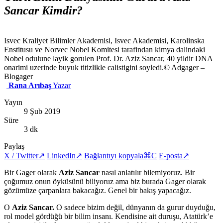
Sancar Kimdir?
Isvec Kraliyet Bilimler Akademisi, Isvec Akademisi, Karolinska
Enstitusu ve Norvec Nobel Komitesi tarafindan kimya dalindaki
Nobel odulune layik gorulen Prof. Dr. Aziz Sancar, 40 yildir DNA
onarimi uzerinde buyuk titizlikle calistigini soyledi.
© Adgager –
Blogager
Rana Arıbaş
Yazar
Yayın
9 Şub 2019
Süre
3 dk
Paylaş
X / Twitter
↗
LinkedIn
↗
Bağlantıyı kopyala
⌘C
E-posta
↗
Bir Gager olarak
Aziz Sancar
nasıl anlatılır bilemiyoruz. Bir
çoğumuz onun öyküsünü biliyoruz ama biz burada Gager olarak
gözümüze çarpanlara bakacağız. Genel bir bakış yapacağız.
O
Aziz Sancar.
O sadece bizim değil, dünyanın da gurur duyduğu,
rol model gördüğü bir bilim insanı. Kendisine ait duruşu, Atatürk’e