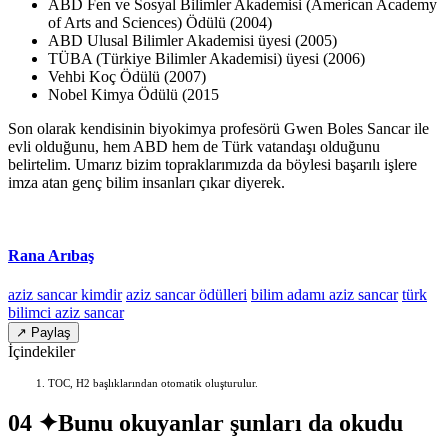
ABD Fen ve Sosyal Bilimler Akademisi (American Academy
of Arts and Sciences) Ödülü (2004)
ABD Ulusal Bilimler Akademisi üyesi (2005)
TÜBA (Türkiye Bilimler Akademisi) üyesi (2006)
Vehbi Koç Ödülü (2007)
Nobel Kimya Ödülü (2015
Son olarak kendisinin biyokimya profesörü Gwen Boles Sancar ile
evli olduğunu, hem ABD hem de Türk vatandaşı olduğunu
belirtelim. Umarız bizim topraklarımızda da böylesi başarılı işlere
imza atan genç bilim insanları çıkar diyerek.
Rana Arıbaş
aziz sancar kimdir
aziz sancar ödülleri
bilim adamı aziz sancar
türk
bilimci aziz sancar
↗ Paylaş
İçindekiler
TOC, H2 başlıklarından otomatik oluşturulur.
04 ✦
Bunu okuyanlar şunları da okudu