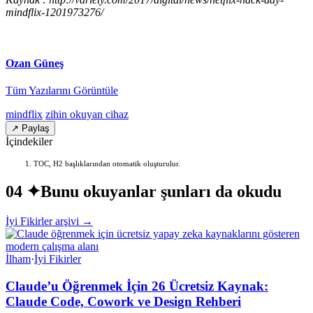
mindflix-1201973276/
Ozan Güneş
Tüm Yazılarını Görüntüle
mindflix
zihin okuyan cihaz
↗ Paylaş
İçindekiler
TOC, H2 başlıklarından otomatik oluşturulur.
04 ✦
Bunu okuyanlar şunları da okudu
İyi Fikirler arşivi →
İlham
·
İyi Fikirler
Claude’u Öğrenmek İçin 26 Ücretsiz Kaynak:
Claude Code, Cowork ve Design Rehberi