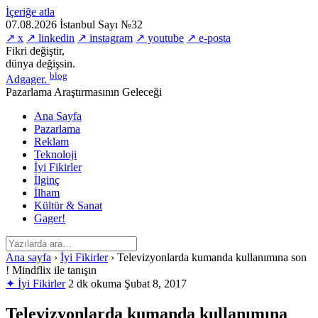
İçeriğe atla
07.08.2026
İstanbul
Sayı №32
↗ x
↗ linkedin
↗ instagram
↗ youtube
↗ e-posta
Fikri değiştir,
dünya değişsin.
blog
Adgager
.
Pazarlama Araştırmasının Geleceği
Ana Sayfa
Pazarlama
Reklam
Teknoloji
İyi Fikirler
İlginç
İlham
Kültür & Sanat
Gager!
Ana sayfa
›
İyi Fikirler
›
Televizyonlarda kumanda kullanımına son
! Mindflix ile tanışın
✦ İyi Fikirler
2 dk okuma
Şubat 8, 2017
Televizyonlarda kumanda kullanımına