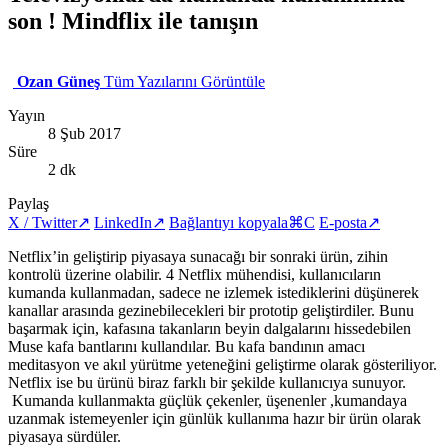
son ! Mindflix ile tanışın
Ozan Güneş
Tüm Yazılarını Görüntüle
Yayın
8 Şub 2017
Süre
2 dk
Paylaş
X / Twitter
↗
LinkedIn
↗
Bağlantıyı kopyala
⌘C
E-posta
↗
Netflix’in geliştirip piyasaya sunacağı bir sonraki ürün, zihin
kontrolü üzerine olabilir. 4 Netflix mühendisi, kullanıcıların
kumanda kullanmadan, sadece ne izlemek istediklerini düşünerek
kanallar arasında gezinebilecekleri bir prototip geliştirdiler. Bunu
başarmak için, kafasına takanların beyin dalgalarını hissedebilen
Muse kafa bantlarını kullandılar. Bu kafa bandının amacı
meditasyon ve akıl yürütme yeteneğini geliştirme olarak gösteriliyor.
Netflix ise bu ürünü biraz farklı bir şekilde kullanıcıya sunuyor.
Kumanda kullanmakta güçlük çekenler, üşenenler ,kumandaya
uzanmak istemeyenler için günlük kullanıma hazır bir ürün olarak
piyasaya sürdüler.