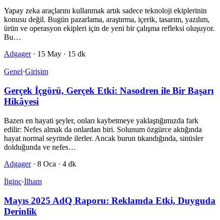
Yapay zeka araçlarını kullanmak artık sadece teknoloji ekiplerinin
konusu değil. Bugün pazarlama, araştırma, içerik, tasarım, yazılım,
ürün ve operasyon ekipleri için de yeni bir çalışma refleksi oluşuyor.
Bu…
Adgager
·
15 May
·
15 dk
Genel
·
Girişim
Gerçek İçgörü, Gerçek Etki: Nasodren ile Bir Başarı
Hikâyesi
Bazen en hayati şeyler, onları kaybetmeye yaklaştığımızda fark
edilir: Nefes almak da onlardan biri. Solunum özgürce aktığında
hayat normal seyrinde ilerler. Ancak burun tıkandığında, sinüsler
dolduğunda ve nefes…
Adgager
·
8 Oca
·
4 dk
İlginç
·
İlham
Mayıs 2025 AdQ Raporu: Reklamda Etki, Duyguda
Derinlik