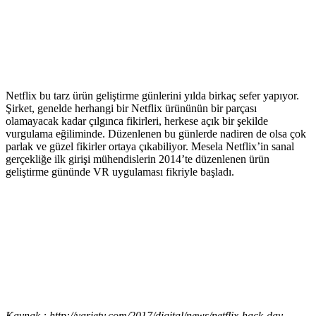
Netflix bu tarz ürün geliştirme günlerini yılda birkaç sefer yapıyor.
Şirket, genelde herhangi bir Netflix ürününün bir parçası
olamayacak kadar çılgınca fikirleri, herkese açık bir şekilde
vurgulama eğiliminde. Düzenlenen bu günlerde nadiren de olsa çok
parlak ve güzel fikirler ortaya çıkabiliyor. Mesela Netflix’in sanal
gerçekliğe ilk girişi mühendislerin 2014’te düzenlenen ürün
geliştirme gününde VR uygulaması fikriyle başladı.
Kaynak : http://variety.com/2017/digital/news/netflix-hack-day-