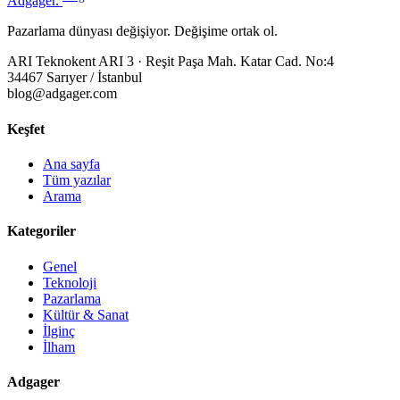
Adgager
.
Pazarlama dünyası değişiyor. Değişime ortak ol.
ARI Teknokent ARI 3 · Reşit Paşa Mah. Katar Cad. No:4
34467 Sarıyer / İstanbul
blog@adgager.com
Keşfet
Ana sayfa
Tüm yazılar
Arama
Kategoriler
Genel
Teknoloji
Pazarlama
Kültür & Sanat
İlginç
İlham
Adgager