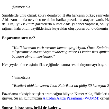
@nimetabla
Şimdilerde ünlü olmak kolay deniliyor. Hatta herkesin birkaç saniyeliğ
Abla zamanında ne video ne de bu harika pazarlama araçları vardı. H
de. Tirajı yüksek tüm gazetelerin Nimet Abla’yı haber yapması, onu y
rağmen hala onun bayiliklerinde kuyruklar oluşuyorsa bu, o dönemin 
Başarısının sırrı ne?
“Kat’i kararımı verir vermez hemen işe giriştim. Önce Eminönü’
müşterimizi almasın’ diye rekabete girdiler. O kadar ileri gitt
bayiden almamı söylediler.”
Her şeyden önce eşinin iflas eşiğinden sonra sesini duyurmayı başaran
@nimetabla
“Biletleri aldıktan sonra Lion Fabrikası’na gidip 30 kuruştan 2
Pazarlama etkisiyle satışları artıracağını biliyor. Nimet Abla, “biletle
giriyor. Şu an günümüzün
Ağızdan Ağıza Pazarlama (WOMM)
örneği
Sonrası biraz şans, belki de kader…