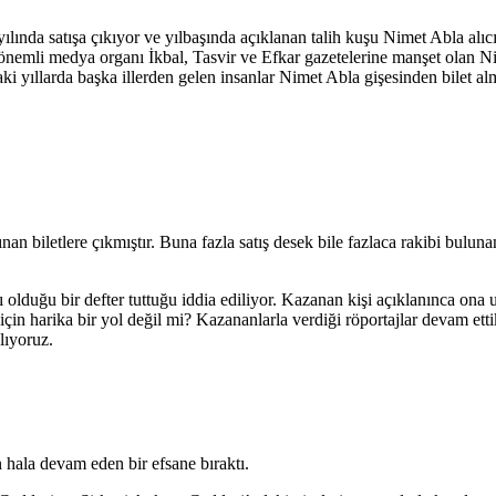
 yılında satışa çıkıyor ve yılbaşında açıklanan talih kuşu Nimet Abla al
önemli medya organı İkbal, Tasvir ve Efkar gazetelerine manşet olan Nim
ki yıllarda başka illerden gelen insanlar Nimet Abla gişesinden bilet al
n biletlere çıkmıştır. Buna fazla satış desek bile fazlaca rakibi bulunan
lı olduğu bir defter tuttuğu iddia ediliyor. Kazanan kişi açıklanınca on
çin harika bir yol değil mi? Kazananlarla verdiği röportajlar devam etti
lıyoruz.
hala devam eden bir efsane bıraktı.