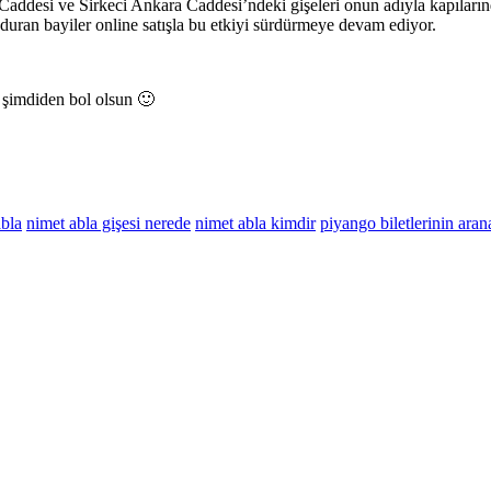
ddesi ve Sirkeci Ankara Caddesi’ndeki gişeleri onun adıyla kapılarınd
yduran bayiler online satışla bu etkiyi sürdürmeye devam ediyor.
z şimdiden bol olsun 🙂
abla
nimet abla gişesi nerede
nimet abla kimdir
piyango biletlerinin aran