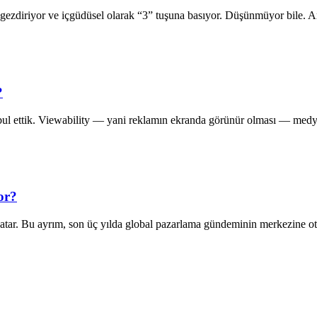
öz gezdiriyor ve içgüdüsel olarak “3” tuşuna basıyor. Düşünmüyor bile.
?
ul ettik. Viewability — yani reklamın ekranda görünür olması — medya 
or?
 satar. Bu ayrım, son üç yılda global pazarlama gündeminin merkezine 