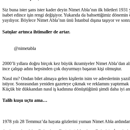
Siz buna ister şans ister kader deyin Nimet Abla’nın ilk biletleri 1931
isabet edince işin rengi değişiyor. Yukarıda da bahsettiğimiz dönemin 
yayılıyor. Böylece Nimet Abla’nın ünü İstanbul dışına taşıyor ve sonra
Satışlar artınca ihtimaller de artar.
@nimetabla
2000’li yıllara doğru birçok kez büyük ikramiyeler Nimet Abla’dan alına
ince çalışıp adını hepsinden çok duyurmayı başaran kişi olmuştur.
Nasıl mı? Ondan bilet almaya gelen kişilerin isim ve adreslerinin yazı
istiyor. Sonrasından yeniden gazeteye çıkmak ve reklamını yaptırmak i
Küçük bir dükkandan nasıl iş kadınına dönüştüğünü şimdi daha iyi an
Talih kuşu uçtu ama…
1978 yılı 28 Temmuz’da hayata gözlerini yuman Nimet Abla ardından 