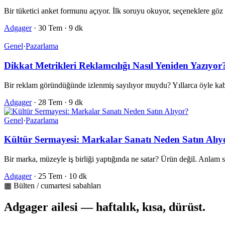
Bir tüketici anket formunu açıyor. İlk soruyu okuyor, seçeneklere g
Adgager
·
30 Tem
·
9 dk
Genel
·
Pazarlama
Dikkat Metrikleri Reklamcılığı Nasıl Yeniden Yazıyor
Bir reklam göründüğünde izlenmiş sayılıyor muydu? Yıllarca öyle kab
Adgager
·
28 Tem
·
9 dk
Genel
·
Pazarlama
Kültür Sermayesi: Markalar Sanatı Neden Satın Alıy
Bir marka, müzeyle iş birliği yaptığında ne satar? Ürün değil. Anlam
Adgager
·
25 Tem
·
10 dk
▦ Bülten / cumartesi sabahları
Adgager ailesi — haftalık, kısa, dürüst.