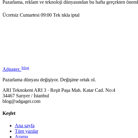
Pazarlama, reklam ve teknoloji dünyasından bu hafta gerçekten öneml
Ücretsiz
Cumartesi 09:00
Tek tıkla iptal
blog
Adgager
.
Pazarlama dünyası değişiyor. Değişime ortak ol.
ARI Teknokent ARI 3 · Reşit Paşa Mah. Katar Cad. No:4
34467 Sarıyer / İstanbul
blog@adgager.com
Keşfet
Ana sayfa
Tüm yazılar
Arama