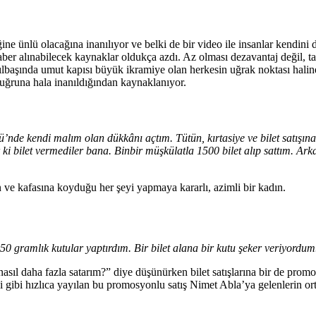
ine ünlü olacağına inanılıyor ve belki de bir video ile insanlar kendin
aber alınabilecek kaynaklar oldukça azdı. Az olması dezavantaj değil, 
ılbaşında umut kapısı büyük ikramiye olan herkesin uğrak noktası halin
uğruna hala inanıldığından kaynaklanıyor.
nde kendi malım olan dükkânı açtım. Tütün, kırtasiye ve bilet satışına 
iler ki bilet vermediler bana. Binbir müşkülatla 1500 bilet alıp sattım
 ve kafasına koyduğu her şeyi yapmaya kararlı, azimli bir kadın.
50 gramlık kutular yaptırdım. Bir bilet alana bir kutu şeker veriyordum
ri nasıl daha fazla satarım?” diye düşünürken bilet satışlarına bir de pr
 gibi hızlıca yayılan bu promosyonlu satış Nimet Abla’ya gelenlerin ort