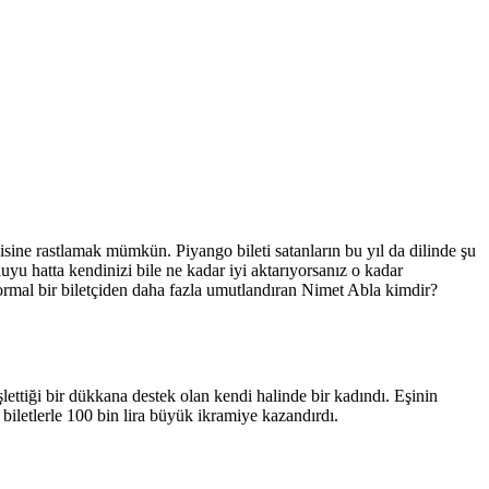
çisine rastlamak mümkün. Piyango bileti satanların bu yıl da dilinde şu
yu hatta kendinizi bile ne kadar iyi aktarıyorsanız o kadar
normal bir biletçiden daha fazla umutlandıran Nimet Abla kimdir?
ttiği bir dükkana destek olan kendi halinde bir kadındı. Eşinin
biletlerle 100 bin lira büyük ikramiye kazandırdı.