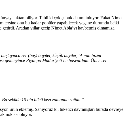
i dünyaya aktarabiliyor. Tabii ki çok çabuk da unutuluyor. Fakat Nimet
tam tersine onu bu kadar popüler yapabilecek yegane durumdu belki
e getirdi. Aradan yıllar geçip Nimet Abla’yı kaybetmiş olmamıza
başlayınca ser (baş) bayiler, küçük bayiler, ‘Aman bizim
. Arkası gelmeyince Piyango Müdüriyeti’ne başvurdum. Önce ser
. Bu şekilde 10 bin bileti kısa zamanda sattım.”
omosyon ürün eklemiş. Sanıyoruz ki, tüketici davranışları burada devreye
ak noktası oluyor.