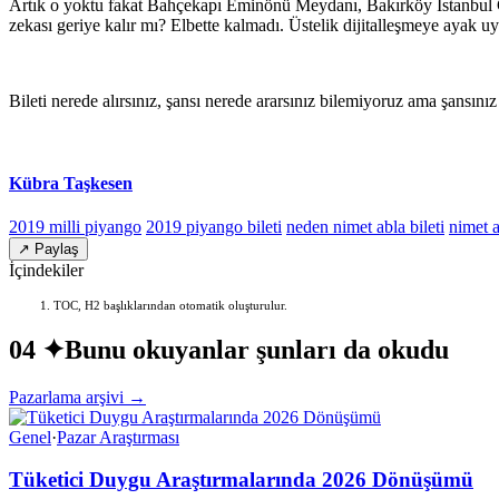
Artık o yoktu fakat Bahçekapı Eminönü Meydanı, Bakırköy İstanbul Ca
zekası geriye kalır mı? Elbette kalmadı. Üstelik dijitalleşmeye ayak u
Bileti nerede alırsınız, şansı nerede ararsınız bilemiyoruz ama şansını
Kübra Taşkesen
2019 milli piyango
2019 piyango bileti
neden nimet abla bileti
nimet 
↗ Paylaş
İçindekiler
TOC, H2 başlıklarından otomatik oluşturulur.
04 ✦
Bunu okuyanlar şunları da okudu
Pazarlama arşivi →
Genel
·
Pazar Araştırması
Tüketici Duygu Araştırmalarında 2026 Dönüşümü