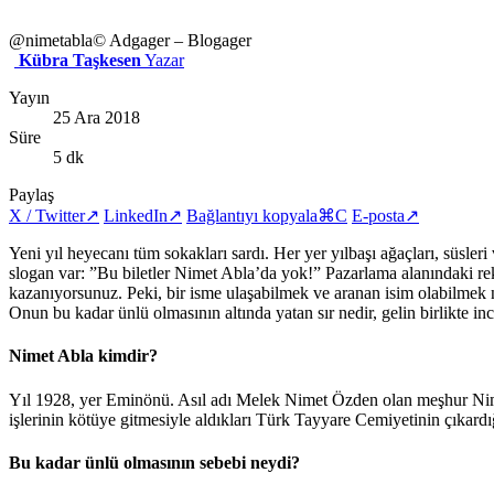
@nimetabla
© Adgager – Blogager
Kübra Taşkesen
Yazar
Yayın
25 Ara 2018
Süre
5 dk
Paylaş
X / Twitter
↗
LinkedIn
↗
Bağlantıyı kopyala
⌘C
E-posta
↗
Yeni yıl heyecanı tüm sokakları sardı. Her yer yılbaşı ağaçları, süsler
slogan var: ”Bu biletler Nimet Abla’da yok!” Pazarlama alanındaki reka
kazanıyorsunuz. Peki, bir isme ulaşabilmek ve aranan isim olabilmek n
Onun bu kadar ünlü olmasının altında yatan sır nedir, gelin birlikte in
Nimet Abla kimdir?
Yıl 1928, yer Eminönü. Asıl adı Melek Nimet Özden olan meşhur Nimet 
işlerinin kötüye gitmesiyle aldıkları Türk Tayyare Cemiyetinin çıkardı
Bu kadar ünlü olmasının sebebi neydi?