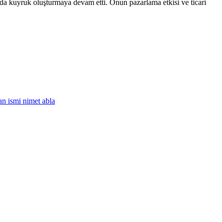
a kuyruk oluşturmaya devam etti. Onun pazarlama etkisi ve ticari
an ismi nimet abla