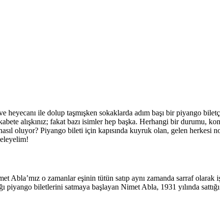
i ve heyecanı ile dolup taşmışken sokaklarda adım başı bir piyango bilet
bete alışkınız; fakat bazı isimler hep başka. Herhangi bir durumu, konu
asıl oluyor? Piyango bileti için kapısında kuyruk olan, gelen herkesi 
celeyelim!
Abla’mız o zamanlar eşinin tütün satıp aynı zamanda sarraf olarak işle
ğı piyango biletlerini satmaya başlayan Nimet Abla, 1931 yılında sattığı 