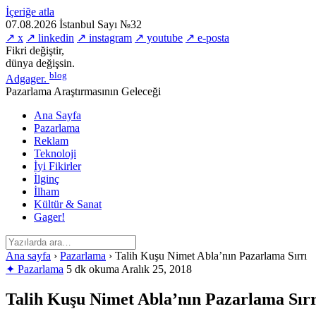
İçeriğe atla
07.08.2026
İstanbul
Sayı №32
↗ x
↗ linkedin
↗ instagram
↗ youtube
↗ e-posta
Fikri değiştir,
dünya değişsin.
blog
Adgager
.
Pazarlama Araştırmasının Geleceği
Ana Sayfa
Pazarlama
Reklam
Teknoloji
İyi Fikirler
İlginç
İlham
Kültür & Sanat
Gager!
Ana sayfa
›
Pazarlama
›
Talih Kuşu Nimet Abla’nın Pazarlama Sırrı
✦ Pazarlama
5 dk okuma
Aralık 25, 2018
Talih Kuşu Nimet Abla’nın Pazarlama Sırr