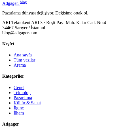
blog
Adgager
.
Pazarlama dünyası değişiyor. Değişime ortak ol.
ARI Teknokent ARI 3 · Reşit Paşa Mah. Katar Cad. No:4
34467 Sarıyer / İstanbul
blog@adgager.com
Keşfet
Ana sayfa
Tüm yazılar
Arama
Kategoriler
Genel
Teknoloji
Pazarlama
Kültür & Sanat
İlginç
İlham
Adgager