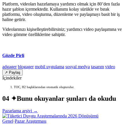
Platform, videoları hazırlamaya yardımcı olmak için 80’den fazla
hazır şablon içermektedir. Kullanımı kolay sürükle ve bırak
platformu, video oluşturma, düzenleme ve paylaşmayı basit bir iş
haline getirir.
Videolarınızı kişiselleştirebilirsiniz; yardımcı video paylaşımına ve
video gömme özelliklerine sahiptir.
Gözde Pirli
adgager
blogager
mobil uygulama
sosyal medya
tasarım
video
↗ Paylaş
İçindekiler
TOC, H2 başlıklarından otomatik oluşturulur.
04 ✦
Bunu okuyanlar şunları da okudu
Pazarlama arşivi →
Genel
·
Pazar Araştırması