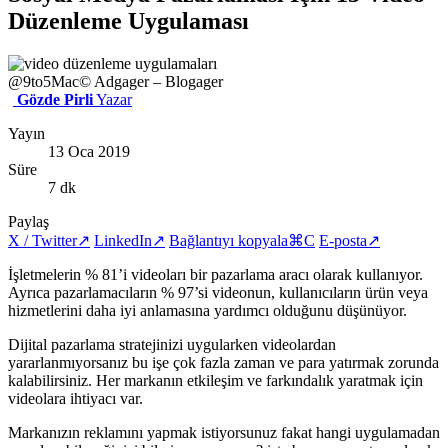
Düzenleme Uygulaması
@9to5Mac
© Adgager – Blogager
Gözde Pirli
Yazar
Yayın
13 Oca 2019
Süre
7 dk
Paylaş
X / Twitter
↗
LinkedIn
↗
Bağlantıyı kopyala
⌘C
E-posta
↗
İşletmelerin % 81’i videoları bir pazarlama aracı olarak kullanıyor.
Ayrıca pazarlamacıların % 97’si videonun, kullanıcıların ürün veya
hizmetlerini daha iyi anlamasına yardımcı olduğunu düşünüyor.
Dijital pazarlama stratejinizi uygularken videolardan
yararlanmıyorsanız bu işe çok fazla zaman ve para yatırmak zorunda
kalabilirsiniz. Her markanın etkileşim ve farkındalık yaratmak için
videolara ihtiyacı var.
Markanızın reklamını yapmak istiyorsunuz fakat hangi uygulamadan