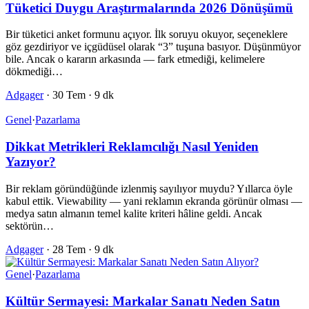
Tüketici Duygu Araştırmalarında 2026 Dönüşümü
Bir tüketici anket formunu açıyor. İlk soruyu okuyor, seçeneklere
göz gezdiriyor ve içgüdüsel olarak “3” tuşuna basıyor. Düşünmüyor
bile. Ancak o kararın arkasında — fark etmediği, kelimelere
dökmediği…
Adgager
·
30 Tem
·
9 dk
Genel
·
Pazarlama
Dikkat Metrikleri Reklamcılığı Nasıl Yeniden
Yazıyor?
Bir reklam göründüğünde izlenmiş sayılıyor muydu? Yıllarca öyle
kabul ettik. Viewability — yani reklamın ekranda görünür olması —
medya satın almanın temel kalite kriteri hâline geldi. Ancak
sektörün…
Adgager
·
28 Tem
·
9 dk
Genel
·
Pazarlama
Kültür Sermayesi: Markalar Sanatı Neden Satın