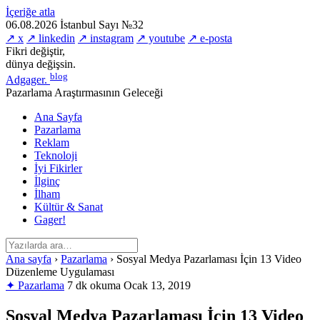
İçeriğe atla
06.08.2026
İstanbul
Sayı №32
↗ x
↗ linkedin
↗ instagram
↗ youtube
↗ e-posta
Fikri değiştir,
dünya değişsin.
blog
Adgager
.
Pazarlama Araştırmasının Geleceği
Ana Sayfa
Pazarlama
Reklam
Teknoloji
İyi Fikirler
İlginç
İlham
Kültür & Sanat
Gager!
Ana sayfa
›
Pazarlama
›
Sosyal Medya Pazarlaması İçin 13 Video
Düzenleme Uygulaması
✦ Pazarlama
7 dk okuma
Ocak 13, 2019
Sosyal Medya Pazarlaması İçin 13 Video