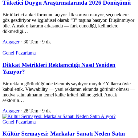
Tüketici Duygu Araştırmalarında 2026 Dönüşümü
Bir tüketici anket formunu açıyor. İlk soruyu okuyor, seçeneklere
göz gezdiriyor ve içgüdüsel olarak “3” tuşuna basıyor. Düşünmüyor
bile. Ancak o kararın arkasında — fark etmediği, kelimelere
dökmediği…
Adgager
·
30 Tem
·
9 dk
Genel
·
Pazarlama
Dikkat Metrikleri Reklamcılığı Nasıl Yeniden
Yazıyor?
Bir reklam göründüğünde izlenmiş sayılıyor muydu? Yıllarca öyle
kabul ettik. Viewability — yani reklamın ekranda görünür olması —
medya satın almanın temel kalite kriteri hâline geldi. Ancak
sektörün…
Adgager
·
28 Tem
·
9 dk
Genel
·
Pazarlama
Kültür Sermayesi: Markalar Sanatı Neden Satın