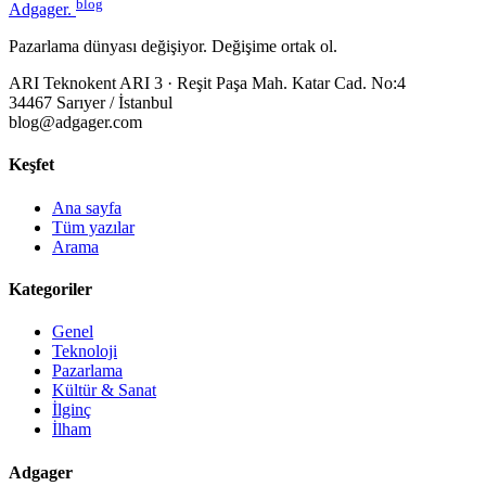
blog
Adgager
.
Pazarlama dünyası değişiyor. Değişime ortak ol.
ARI Teknokent ARI 3 · Reşit Paşa Mah. Katar Cad. No:4
34467 Sarıyer / İstanbul
blog@adgager.com
Keşfet
Ana sayfa
Tüm yazılar
Arama
Kategoriler
Genel
Teknoloji
Pazarlama
Kültür & Sanat
İlginç
İlham
Adgager