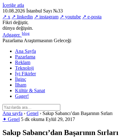
İçeriğe atla
10.08.2026
İstanbul
Sayı №33
↗ x
↗ linkedin
↗ instagram
↗ youtube
↗ e-posta
Fikri değiştir,
dünya değişsin.
blog
Adgager
.
Pazarlama Araştırmasının Geleceği
Ana Sayfa
Pazarlama
Reklam
Teknoloji
İyi Fikirler
İlginç
İlham
Kültür & Sanat
Gager!
Ana sayfa
›
Genel
›
Sakıp Sabancı’dan Başarının Sırları
✦ Genel
5 dk okuma
Eylül 29, 2017
Sakıp Sabancı’dan Başarının Sırları