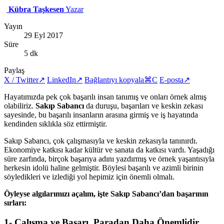
Kübra Taşkesen
Yazar
Yayın
29 Eyl 2017
Süre
5 dk
Paylaş
X / Twitter
↗
LinkedIn
↗
Bağlantıyı kopyala
⌘C
E-posta
↗
Hayatımızda pek çok başarılı insan tanımış ve onları örnek almış
olabiliriz.
Sakıp Sabancı
da duruşu, başarıları ve keskin zekası
sayesinde, bu başarılı insanların arasına girmiş ve iş hayatında
kendinden sıklıkla söz ettirmiştir.
Sakıp Sabancı, çok çalışmasıyla ve keskin zekasıyla tanınırdı.
Ekonomiye katkısı kadar kültür ve sanata da katkısı vardı. Yaşadığı
süre zarfında, birçok başarıya adını yazdırmış ve örnek yaşantısıyla
herkesin idolü haline gelmiştir. Böylesi başarılı ve azimli birinin
söyledikleri ve izlediği yol hepimiz için önemli olmalı.
Öyleyse algılarımızı açalım, işte Sakıp Sabancı’dan başarının
sırları:
1- Çalışma ve Başarı, Paradan Daha Önemlidir