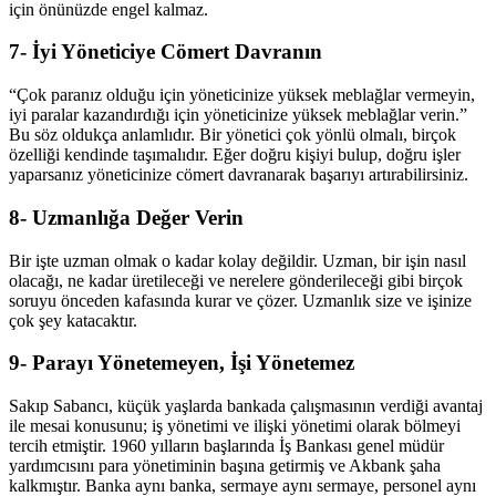
için önünüzde engel kalmaz.
7- İyi Yöneticiye Cömert Davranın
“Çok paranız olduğu için yöneticinize yüksek meblağlar vermeyin,
iyi paralar kazandırdığı için yöneticinize yüksek meblağlar verin.”
Bu söz oldukça anlamlıdır. Bir yönetici çok yönlü olmalı, birçok
özelliği kendinde taşımalıdır. Eğer doğru kişiyi bulup, doğru işler
yaparsanız yöneticinize cömert davranarak başarıyı artırabilirsiniz.
8- Uzmanlığa Değer Verin
Bir işte uzman olmak o kadar kolay değildir. Uzman, bir işin nasıl
olacağı, ne kadar üretileceği ve nerelere gönderileceği gibi birçok
soruyu önceden kafasında kurar ve çözer. Uzmanlık size ve işinize
çok şey katacaktır.
9- Parayı Yönetemeyen, İşi Yönetemez
Sakıp Sabancı, küçük yaşlarda bankada çalışmasının verdiği avantaj
ile mesai konusunu; iş yönetimi ve ilişki yönetimi olarak bölmeyi
tercih etmiştir. 1960 yılların başlarında İş Bankası genel müdür
yardımcısını para yönetiminin başına getirmiş ve Akbank şaha
kalkmıştır. Banka aynı banka, sermaye aynı sermaye, personel aynı