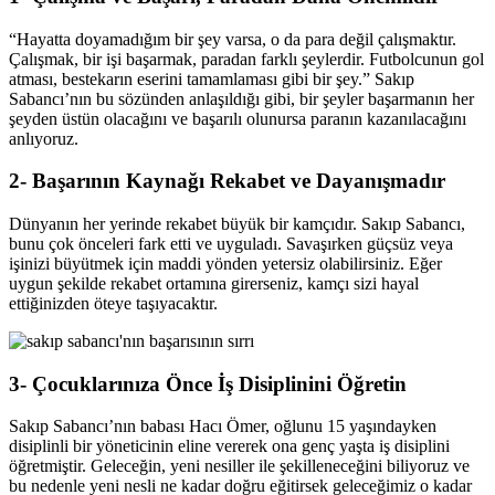
“Hayatta doyamadığım bir şey varsa, o da para değil çalışmaktır.
Çalışmak, bir işi başarmak, paradan farklı şeylerdir. Futbolcunun gol
atması, bestekarın eserini tamamlaması gibi bir şey.” Sakıp
Sabancı’nın bu sözünden anlaşıldığı gibi, bir şeyler başarmanın her
şeyden üstün olacağını ve başarılı olunursa paranın kazanılacağını
anlıyoruz.
2- Başarının Kaynağı Rekabet ve Dayanışmadır
Dünyanın her yerinde rekabet büyük bir kamçıdır. Sakıp Sabancı,
bunu çok önceleri fark etti ve uyguladı. Savaşırken güçsüz veya
işinizi büyütmek için maddi yönden yetersiz olabilirsiniz. Eğer
uygun şekilde rekabet ortamına girerseniz, kamçı sizi hayal
ettiğinizden öteye taşıyacaktır.
3- Çocuklarınıza Önce İş Disiplinini Öğretin
Sakıp Sabancı’nın babası Hacı Ömer, oğlunu 15 yaşındayken
disiplinli bir yöneticinin eline vererek ona genç yaşta iş disiplini
öğretmiştir. Geleceğin, yeni nesiller ile şekilleneceğini biliyoruz ve
bu nedenle yeni nesli ne kadar doğru eğitirsek geleceğimiz o kadar