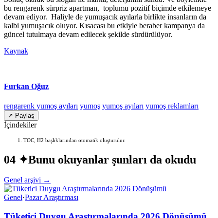
bu rengarenk sürpriz apartman, toplumu pozitif biçimde etkilemeye
devam ediyor. Haliyle de yumuşacık ayılarla birlikte insanların da
kalbi yumuşacık oluyor. Kısacası bu etkiyle beraber kampanya da
güncel tutulmaya devam edilecek şekilde sürdürülüyor.
Kaynak
Furkan Oğuz
rengarenk yumoş ayıları
yumoş
yumoş ayıları
yumoş reklamları
↗ Paylaş
İçindekiler
TOC, H2 başlıklarından otomatik oluşturulur.
04 ✦
Bunu okuyanlar şunları da okudu
Genel arşivi →
Genel
·
Pazar Araştırması
Tüketici Duygu Araştırmalarında 2026 Dönüşümü