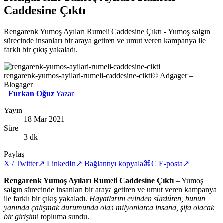
Caddesine Çıktı
Rengarenk Yumoş Ayıları Rumeli Caddesine Çıktı - Yumoş salgın
sürecinde insanları bir araya getiren ve umut veren kampanya ile
farklı bir çıkış yakaladı.
rengarenk-yumos-ayilari-rumeli-caddesine-cikti
© Adgager –
Blogager
Furkan Oğuz
Yazar
Yayın
18 Mar 2021
Süre
3 dk
Paylaş
X / Twitter
↗
LinkedIn
↗
Bağlantıyı kopyala
⌘C
E-posta
↗
Rengarenk Yumoş Ayıları Rumeli Caddesine Çıktı
– Yumoş
salgın sürecinde insanları bir araya getiren ve umut veren kampanya
ile farklı bir çıkış yakaladı.
Hayatlarını evinden sürdüren, bunun
yanında çalışmak durumunda olan milyonlarca insana, şifa olacak
bir girişim
i topluma sundu.