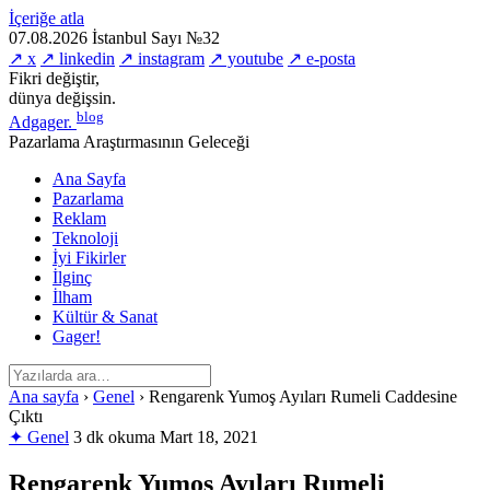
İçeriğe atla
07.08.2026
İstanbul
Sayı №32
↗ x
↗ linkedin
↗ instagram
↗ youtube
↗ e-posta
Fikri değiştir,
dünya değişsin.
blog
Adgager
.
Pazarlama Araştırmasının Geleceği
Ana Sayfa
Pazarlama
Reklam
Teknoloji
İyi Fikirler
İlginç
İlham
Kültür & Sanat
Gager!
Ana sayfa
›
Genel
›
Rengarenk Yumoş Ayıları Rumeli Caddesine
Çıktı
✦ Genel
3 dk okuma
Mart 18, 2021
Rengarenk Yumoş Ayıları Rumeli