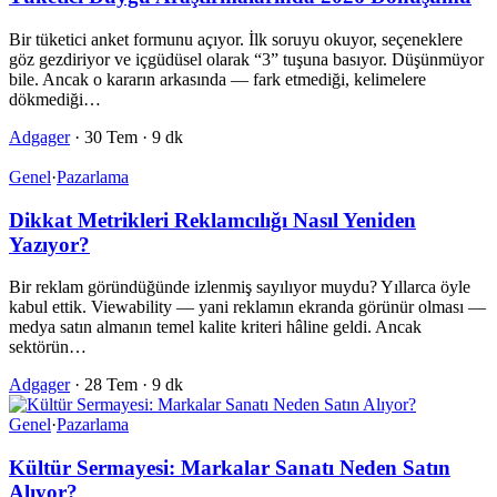
Bir tüketici anket formunu açıyor. İlk soruyu okuyor, seçeneklere
göz gezdiriyor ve içgüdüsel olarak “3” tuşuna basıyor. Düşünmüyor
bile. Ancak o kararın arkasında — fark etmediği, kelimelere
dökmediği…
Adgager
·
30 Tem
·
9 dk
Genel
·
Pazarlama
Dikkat Metrikleri Reklamcılığı Nasıl Yeniden
Yazıyor?
Bir reklam göründüğünde izlenmiş sayılıyor muydu? Yıllarca öyle
kabul ettik. Viewability — yani reklamın ekranda görünür olması —
medya satın almanın temel kalite kriteri hâline geldi. Ancak
sektörün…
Adgager
·
28 Tem
·
9 dk
Genel
·
Pazarlama
Kültür Sermayesi: Markalar Sanatı Neden Satın
Alıyor?