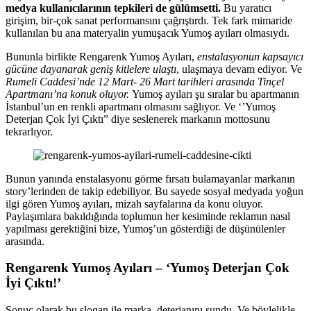
medya kullanıcılarının tepkileri de gülümsetti.
Bu yaratıcı
girişim, bir-çok sanat performansını çağrıştırdı. Tek fark mimaride
kullanılan bu ana materyalin yumuşacık Yumoş ayıları olmasıydı.
Bununla birlikte Rengarenk Yumoş Ayıları,
enstalasyonun kapsayıcı
gücüne dayanarak geniş kitlelere ulaştı
, ulaşmaya devam ediyor. Ve
Rumeli Caddesi’nde 12 Mart- 26 Mart tarihleri arasında Tinçel
Apartmanı’na konuk oluyor.
Yumoş ayıları şu sıralar bu apartmanın
İstanbul’un en renkli apartmanı olmasını sağlıyor. Ve ‘’Yumoş
Deterjan Çok İyi Çıktı” diye seslenerek markanın mottosunu
tekrarlıyor.
Bunun yanında enstalasyonu görme fırsatı bulamayanlar markanın
story’lerinden de takip edebiliyor. Bu sayede sosyal medyada yoğun
ilgi gören Yumoş ayıları, mizah sayfalarına da konu oluyor.
Paylaşımlara bakıldığında toplumun her kesiminde reklamın nasıl
yapılması gerektiğini bize, Yumoş’un gösterdiği de düşünülenler
arasında.
Rengarenk Yumoş Ayıları – ‘Yumoş Deterjan Çok
İyi Çıktı!’
Sonuç olarak bu slogan ile marka, deterjanını sundu. Ve böylelikle