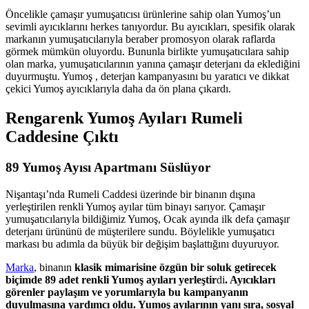
Öncelikle çamaşır yumuşatıcısı ürünlerine sahip olan Yumoş’un
sevimli ayıcıklarını herkes tanıyordur. Bu ayıcıkları, spesifik olarak
markanın yumuşatıcılarıyla beraber promosyon olarak raflarda
görmek mümkün oluyordu. Bununla birlikte yumuşatıcılara sahip
olan marka, yumuşatıcılarının yanına çamaşır deterjanı da eklediğini
duyurmuştu. Yumoş , deterjan kampanyasını bu yaratıcı ve dikkat
çekici Yumoş ayıcıklarıyla daha da ön plana çıkardı.
Rengarenk Yumoş Ayıları Rumeli
Caddesine Çıktı
89 Yumoş Ayısı Apartmanı Süslüyor
Nişantaşı’nda Rumeli Caddesi üzerinde bir binanın dışına
yerleştirilen renkli Yumoş ayılar tüm binayı sarıyor. Çamaşır
yumuşatıcılarıyla bildiğimiz Yumoş, Ocak ayında ilk defa çamaşır
deterjanı ürününü de müşterilere sundu. Böylelikle yumuşatıcı
markası bu adımla da büyük bir değişim başlattığını duyuruyor.
Marka
, binanın
klasik mimarisine özgün bir soluk getirecek
biçimde 89 adet renkli Yumoş ayıları yerleştir
di
. Ayıcıkları
görenler paylaşım ve yorumlarıyla bu kampanyanın
duyulmasına yardımcı oldu. Yumoş ayılarının yanı sıra, sosyal