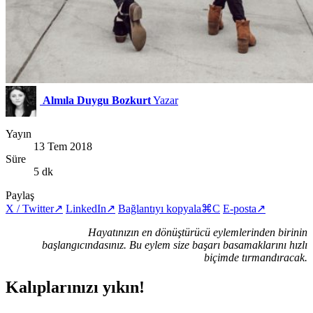
Almıla Duygu Bozkurt
Yazar
Yayın
13 Tem 2018
Süre
5 dk
Paylaş
X / Twitter
↗
LinkedIn
↗
Bağlantıyı kopyala
⌘C
E-posta
↗
Hayatınızın en dönüştürücü eylemlerinden birinin
başlangıcındasınız. Bu eylem size başarı basamaklarını hızlı
biçimde tırmandıracak.
Kalıplarınızı yıkın!