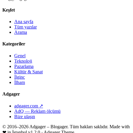
Keşfet
Ana sayfa
Tüm yazılar
Arama
Kategoriler
Genel
Teknoloji
Pazarlama
Kültür & Sanat
İlginç
İlham
Adgager
adgager.com ↗
AdQ — Reklam ölçümü
Bize ulaşın
© 2016–2026 Adgager – Blogager. Tüm hakları saklıdır.
Made with
❤
in İstanbul
v1.2.0 · Adgager Theme