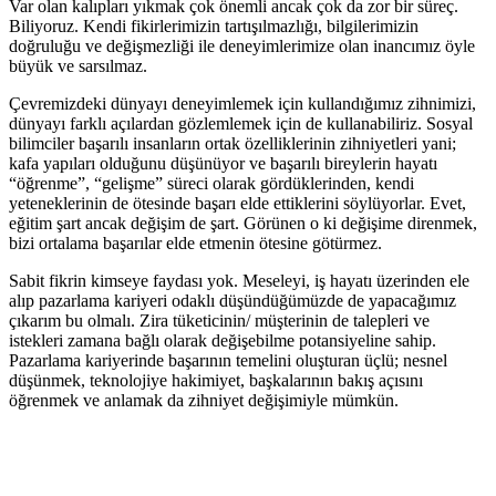
Var olan kalıpları yıkmak çok önemli ancak çok da zor bir süreç.
Biliyoruz. Kendi fikirlerimizin tartışılmazlığı, bilgilerimizin
doğruluğu ve değişmezliği ile deneyimlerimize olan inancımız öyle
büyük ve sarsılmaz.
Çevremizdeki dünyayı deneyimlemek için kullandığımız zihnimizi,
dünyayı farklı açılardan gözlemlemek için de kullanabiliriz. Sosyal
bilimciler başarılı insanların ortak özelliklerinin zihniyetleri yani;
kafa yapıları olduğunu düşünüyor ve başarılı bireylerin hayatı
“öğrenme”, “gelişme” süreci olarak gördüklerinden, kendi
yeteneklerinin de ötesinde başarı elde ettiklerini söylüyorlar. Evet,
eğitim şart ancak değişim de şart. Görünen o ki değişime direnmek,
bizi ortalama başarılar elde etmenin ötesine götürmez.
Sabit fikrin kimseye faydası yok. Meseleyi, iş hayatı üzerinden ele
alıp pazarlama kariyeri odaklı düşündüğümüzde de yapacağımız
çıkarım bu olmalı. Zira tüketicinin/ müşterinin de talepleri ve
istekleri zamana bağlı olarak değişebilme potansiyeline sahip.
Pazarlama kariyerinde başarının temelini oluşturan üçlü; nesnel
düşünmek, teknolojiye hakimiyet, başkalarının bakış açısını
öğrenmek ve anlamak da zihniyet değişimiyle mümkün.