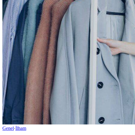
Genel
·
İlham