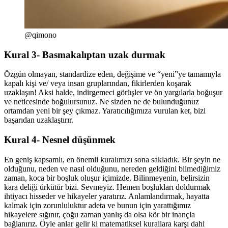
@qimono
Kural 3- Basmakalıptan uzak durmak
Özgün olmayan, standardize eden, değişime ve “yeni”ye tamamıyla
kapalı kişi ve/ veya insan gruplarından, fikirlerden koşarak
uzaklaşın! Aksi halde, indirgemeci görüşler ve ön yargılarla boğuşur
ve neticesinde boğulursunuz. Ne sizden ne de bulunduğunuz
ortamdan yeni bir şey çıkmaz. Yaratıcılığımıza vurulan ket, bizi
başarıdan uzaklaştırır.
Kural 4- Nesnel düşünmek
En geniş kapsamlı, en önemli kuralımızı sona sakladık. Bir şeyin ne
olduğunu, neden ve nasıl olduğunu, nereden geldiğini bilmediğimiz
zaman, koca bir boşluk oluşur içimizde. Bilinmeyenin, belirsizin
kara deliği ürkütür bizi. Sevmeyiz. Hemen boşlukları doldurmak
ihtiyacı hisseder ve hikayeler yaratırız. Anlamlandırmak, hayatta
kalmak için zorunluluktur adeta ve bunun için yarattığımız
hikayelere sığınır, çoğu zaman yanlış da olsa kör bir inançla
bağlanırız. Öyle anlar gelir ki matematiksel kurallara karşı dahi