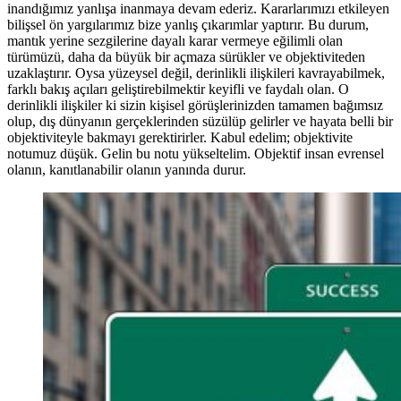
inandığımız yanlışa inanmaya devam ederiz. Kararlarımızı etkileyen
bilişsel ön yargılarımız bize yanlış çıkarımlar yaptırır. Bu durum,
mantık yerine sezgilerine dayalı karar vermeye eğilimli olan
türümüzü, daha da büyük bir açmaza sürükler ve objektiviteden
uzaklaştırır. Oysa yüzeysel değil, derinlikli ilişkileri kavrayabilmek,
farklı bakış açıları geliştirebilmektir keyifli ve faydalı olan. O
derinlikli ilişkiler ki sizin kişisel görüşlerinizden tamamen bağımsız
olup, dış dünyanın gerçeklerinden süzülüp gelirler ve hayata belli bir
objektiviteyle bakmayı gerektirirler. Kabul edelim; objektivite
notumuz düşük. Gelin bu notu yükseltelim. Objektif insan evrensel
olanın, kanıtlanabilir olanın yanında durur.