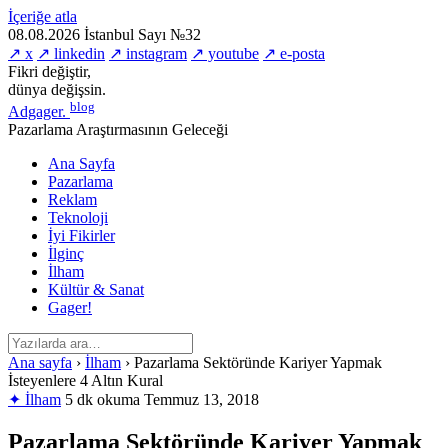
İçeriğe atla
08.08.2026
İstanbul
Sayı №32
↗ x
↗ linkedin
↗ instagram
↗ youtube
↗ e-posta
Fikri değiştir,
dünya değişsin.
blog
Adgager
.
Pazarlama Araştırmasının Geleceği
Ana Sayfa
Pazarlama
Reklam
Teknoloji
İyi Fikirler
İlginç
İlham
Kültür & Sanat
Gager!
Ana sayfa
›
İlham
›
Pazarlama Sektöründe Kariyer Yapmak
İsteyenlere 4 Altın Kural
✦ İlham
5 dk okuma
Temmuz 13, 2018
Pazarlama Sektöründe Kariyer Yapmak