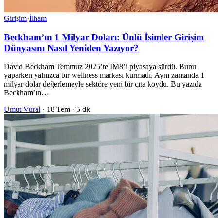
Girişim
·
İlham
Beckham’ın 1 Milyar Doları: Ünlü İsimler Girişim
Dünyasını Nasıl Yeniden Yazıyor?
David Beckham Temmuz 2025’te IM8’i piyasaya sürdü. Bunu
yaparken yalnızca bir wellness markası kurmadı. Aynı zamanda 1
milyar dolar değerlemeyle sektöre yeni bir çıta koydu. Bu yazıda
Beckham’ın…
Umut Vural
·
18 Tem
·
5 dk