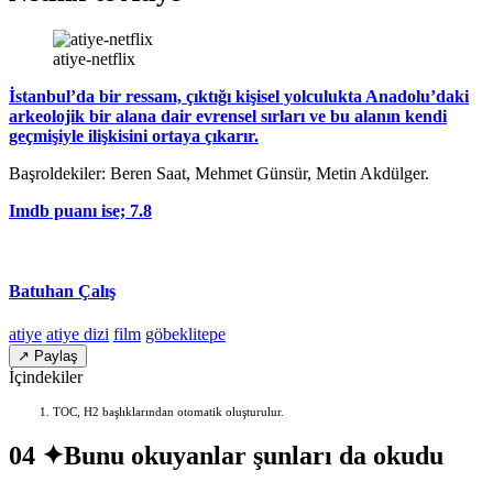
atiye-netflix
İstanbul’da bir ressam, çıktığı kişisel yolculukta Anadolu’daki
arkeolojik bir alana dair evrensel sırları ve bu alanın kendi
geçmişiyle ilişkisini ortaya çıkarır.
Başroldekiler: Beren Saat, Mehmet Günsür, Metin Akdülger.
Imdb puanı ise; 7.8
Batuhan Çalış
atiye
atiye dizi
film
göbeklitepe
↗ Paylaş
İçindekiler
TOC, H2 başlıklarından otomatik oluşturulur.
04 ✦
Bunu okuyanlar şunları da okudu