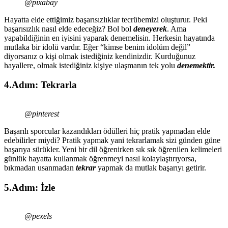
@pıxabay
Hayatta elde ettiğimiz başarısızlıklar tecrübemizi oluşturur. Peki
başarısızlık nasıl elde edeceğiz? Bol bol
deneyerek
. Ama
yapabildiğinin en iyisini yaparak denemelisin. Herkesin hayatında
mutlaka bir idolü vardır. Eğer “kimse benim idolüm değil”
diyorsanız o kişi olmak istediğiniz kendinizdir. Kurduğunuz
hayallere, olmak istediğiniz kişiye ulaşmanın tek yolu
denemektir.
4.Adım: Tekrarla
@pinterest
Başarılı sporcular kazandıkları ödülleri hiç pratik yapmadan elde
edebilirler miydi? Pratik yapmak yani tekrarlamak sizi günden güne
başarıya sürükler. Yeni bir dil öğrenirken sık sık öğrenilen kelimeleri
günlük hayatta kullanmak öğrenmeyi nasıl kolaylaştırıyorsa,
bıkmadan usanmadan
tekrar
yapmak da mutlak başarıyı getirir.
5.Adım: İzle
@pexels