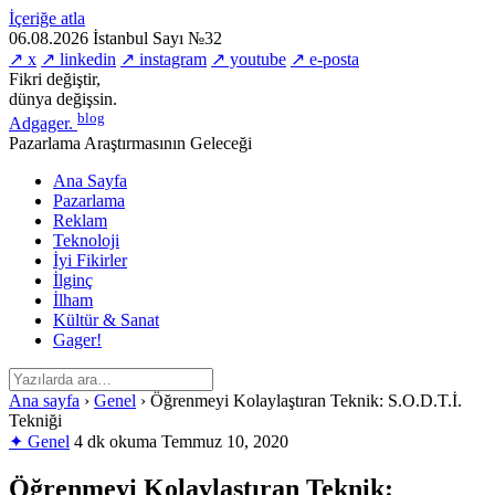
İçeriğe atla
06.08.2026
İstanbul
Sayı №32
↗ x
↗ linkedin
↗ instagram
↗ youtube
↗ e-posta
Fikri değiştir,
dünya değişsin.
blog
Adgager
.
Pazarlama Araştırmasının Geleceği
Ana Sayfa
Pazarlama
Reklam
Teknoloji
İyi Fikirler
İlginç
İlham
Kültür & Sanat
Gager!
Ana sayfa
›
Genel
›
Öğrenmeyi Kolaylaştıran Teknik: S.O.D.T.İ.
Tekniği
✦ Genel
4 dk okuma
Temmuz 10, 2020
Öğrenmeyi Kolaylaştıran Teknik: