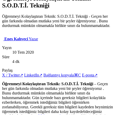
S.O.D.T.İ. Tekniği
Öğrenmeyi Kolaylaştıran Teknik: S.O.D.T.İ. Tekniği - Geçen her
gün farkında olmadan mutlaka yeni bir şeyler öğreniyoruz . Bunu
durdurmak mümkün olmamakla birlikte sınırı da bulunmamaktadır.
Enes Kahveci
Yazar
Yayın
10 Tem 2020
Süre
4 dk
Paylaş
X / Twitter
↗
LinkedIn
↗
Bağlantıyı kopyala
⌘C
E-posta
↗
Öğrenmeyi Kolaylaştıran Teknik: S.O.D.T.İ. Tekniği
– Geçen
her gün farkında olmadan mutlaka yeni bir şeyler öğreniyoruz .
Bunu durdurmak mümkün olmamakla birlikte sınırı da
bulunmamaktadır. Gün içerinde bazı gereksiz bilgileri kolaylıkla
ezberlerken, öğrenmek istediğimiz bilgileri öğrenirken
zorlanabiliyoruz. Gerekli gereksiz tüm bilgileri kaydeden beynimizin
öğrenmek istediğimiz bilgileri daha kolay kaydedebileceğimiz