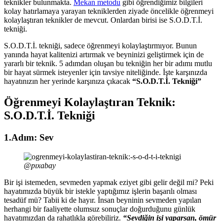
teknikler bulunmakta.
Mekan metodu
gibi öğrendiğimiz bilgileri
kolay hatırlamaya yarayan tekniklerden ziyade öncelikle öğrenmeyi
kolaylaştıran teknikler de mevcut. Onlardan birisi ise S.O.D.T.İ.
tekniği.
S.O.D.T.İ. tekniği, sadece öğrenmeyi kolaylaştırmıyor. Bunun
yanında hayat kalitenizi artırmak ve beyninizi geliştirmek için de
yararlı bir teknik. 5 adımdan oluşan bu tekniğin her bir adımı mutlu
bir hayat sürmek isteyenler için tavsiye niteliğinde. İşte karşınızda
hayatınızın her yerinde karşınıza çıkacak
“S.O.D.T.İ. Tekniği”
Öğrenmeyi Kolaylaştıran Teknik:
S.O.D.T.İ. Tekniği
1.Adım: Sev
@pıxabay
Bir işi istemeden, sevmeden yapmak eziyet gibi gelir değil mi? Peki
hayatımızda büyük bir istekle yaptığımız işlerin başarılı olması
tesadüf mü? Tabii ki de hayır. İnsan beyninin sevmeden yapılan
herhangi bir faaliyette olumsuz sonuçlar doğurduğunu günlük
hayatımızdan da rahatlıkla görebiliriz.
“Sevdiğin işi yaparsan, ömür