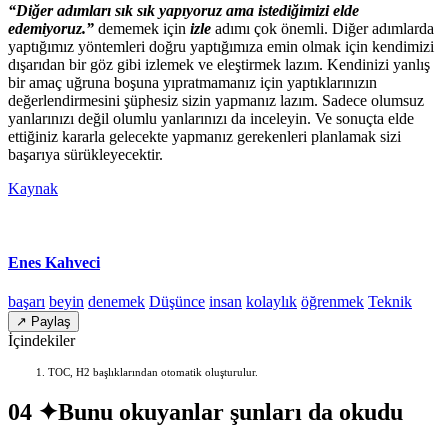
“Diğer adımları sık sık yapıyoruz ama istediğimizi elde
edemiyoruz.”
dememek için
izle
adımı çok önemli. Diğer adımlarda
yaptığımız yöntemleri doğru yaptığımıza emin olmak için kendimizi
dışarıdan bir göz gibi izlemek ve eleştirmek lazım. Kendinizi yanlış
bir amaç uğruna boşuna yıpratmamanız için yaptıklarınızın
değerlendirmesini şüphesiz sizin yapmanız lazım. Sadece olumsuz
yanlarınızı değil olumlu yanlarınızı da inceleyin. Ve sonuçta elde
ettiğiniz kararla gelecekte yapmanız gerekenleri planlamak sizi
başarıya sürükleyecektir.
Kaynak
Enes Kahveci
başarı
beyin
denemek
Düşünce
insan
kolaylık
öğrenmek
Teknik
↗ Paylaş
İçindekiler
TOC, H2 başlıklarından otomatik oluşturulur.
04 ✦
Bunu okuyanlar şunları da okudu