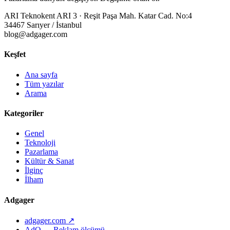
ARI Teknokent ARI 3 · Reşit Paşa Mah. Katar Cad. No:4
34467 Sarıyer / İstanbul
blog@adgager.com
Keşfet
Ana sayfa
Tüm yazılar
Arama
Kategoriler
Genel
Teknoloji
Pazarlama
Kültür & Sanat
İlginç
İlham
Adgager
adgager.com ↗
AdQ — Reklam ölçümü