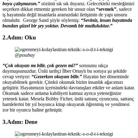
boyu çalışmazsın.”
sözünü sık sık duyarız. Gelecekteki mesleğimizi
seçerken dikkat etmemiz gereken bir unsur olan
“sevmek”
, sadece
iş hayatında değil insanlarla aramızdaki iletişimin de yapı unsuru
olmalıdır. George Sand şöyle söylemiş:
“Seviniz, insan hayatında
bundan güzel bir şey yoktur. Devamlı bir mutluluktur.”
2.Adım: Oku
@pıxabay
“Çok okuyan mı bilir, çok gezen mi?”
sorusunu sıkça
duymuşsunuzdur. Ünlü tarihçi İlber Ortaylı bu soruya şu şekilde
cevap veriyor:
“Gezerken okuyan bilir.”
Hayatın her döneminde
okuyabilmek gerekir. Çünkü okumak bizim insanlık ağacımızı
geliştirir. Hayatımızın içerisindeki davranışları etkiler ve anlam katar.
Okumak sadece anlama kabiliyeti katmaz ayrıca yeteneğinize
yetenek katar. Mesela Bobby Ficher, ünlü satranç oyuncusu, satranç
hamlelerini bir yıl boyunca kitap okuyarak öğrenmiş ve yenilmesi
zor bir oyuncu haline gelmiştir.
3.Adım: Dene