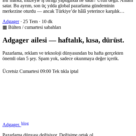
Bir marka, müzeyle iş birliği yaptığında ne satar? Ürün değil. Anlam
satar. Bu ayrım, son üç yılda global pazarlama gündeminin
merkezine oturdu — ancak Türkiye’de hâlâ yeterince karşılık…
Adgager
·
25 Tem
·
10 dk
▦ Bülten / cumartesi sabahları
Adgager ailesi — haftalık, kısa, dürüst.
Pazarlama, reklam ve teknoloji dünyasından bu hafta gerçekten
önemli olan 5 şey. Spam yok, sadece okunmaya değer içerik.
Ücretsiz
Cumartesi 09:00
Tek tıkla iptal
blog
Adgager
.
Pazarlama dünyası değişiyor. Değişime ortak ol.