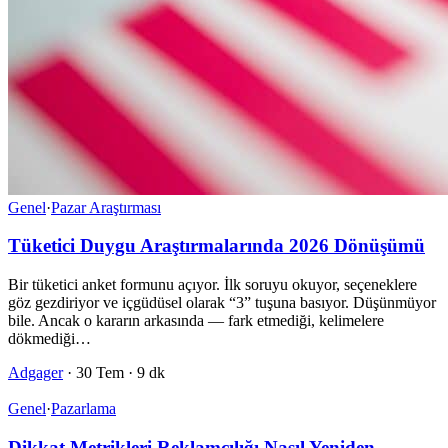
Genel
·
Pazar Araştırması
Tüketici Duygu Araştırmalarında 2026 Dönüşümü
Bir tüketici anket formunu açıyor. İlk soruyu okuyor, seçeneklere
göz gezdiriyor ve içgüdüsel olarak “3” tuşuna basıyor. Düşünmüyor
bile. Ancak o kararın arkasında — fark etmediği, kelimelere
dökmediği…
Adgager
·
30 Tem
·
9 dk
Genel
·
Pazarlama
Dikkat Metrikleri Reklamcılığı Nasıl Yeniden