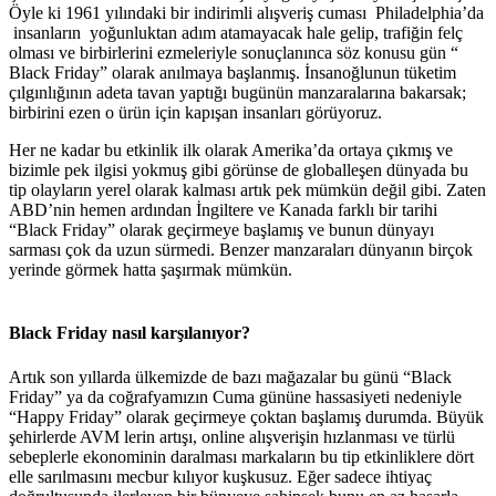
Öyle ki 1961 yılındaki bir indirimli alışveriş cuması Philadelphia’da
insanların yoğunluktan adım atamayacak hale gelip, trafiğin felç
olması ve birbirlerini ezmeleriyle sonuçlanınca söz konusu gün “
Black Friday” olarak anılmaya başlanmış. İnsanoğlunun tüketim
çılgınlığının adeta tavan yaptığı bugünün manzaralarına bakarsak;
birbirini ezen o ürün için kapışan insanları görüyoruz.
Her ne kadar bu etkinlik ilk olarak Amerika’da ortaya çıkmış ve
bizimle pek ilgisi yokmuş gibi görünse de globalleşen dünyada bu
tip olayların yerel olarak kalması artık pek mümkün değil gibi. Zaten
ABD’nin hemen ardından İngiltere ve Kanada farklı bir tarihi
“Black Friday” olarak geçirmeye başlamış ve bunun dünyayı
sarması çok da uzun sürmedi. Benzer manzaraları dünyanın birçok
yerinde görmek hatta şaşırmak mümkün.
Black Friday nasıl karşılanıyor?
Artık son yıllarda ülkemizde de bazı mağazalar bu günü “Black
Friday” ya da coğrafyamızın Cuma gününe hassasiyeti nedeniyle
“Happy Friday” olarak geçirmeye çoktan başlamış durumda. Büyük
şehirlerde AVM lerin artışı, online alışverişin hızlanması ve türlü
sebeplerle ekonominin daralması markaların bu tip etkinliklere dört
elle sarılmasını mecbur kılıyor kuşkusuz. Eğer sadece ihtiyaç