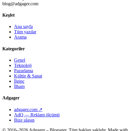
blog@adgager.com
Keşfet
Ana sayfa
Tüm yazılar
Arama
Kategoriler
Genel
Teknoloji
Pazarlama
Kültür & Sanat
İlginç
İlham
Adgager
adgager.com ↗
AdQ — Reklam ölçümü
Bize ulaşın
© 2016–2026 Adgager – Blogager. Tüm hakları saklıdır.
Made with