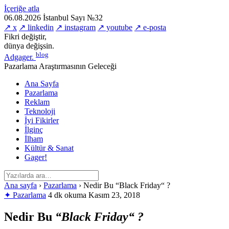
İçeriğe atla
06.08.2026
İstanbul
Sayı №32
↗ x
↗ linkedin
↗ instagram
↗ youtube
↗ e-posta
Fikri değiştir,
dünya değişsin.
blog
Adgager
.
Pazarlama Araştırmasının Geleceği
Ana Sayfa
Pazarlama
Reklam
Teknoloji
İyi Fikirler
İlginç
İlham
Kültür & Sanat
Gager!
Ana sayfa
›
Pazarlama
›
Nedir Bu “Black Friday“ ?
✦ Pazarlama
4 dk okuma
Kasım 23, 2018
Nedir Bu
“Black Friday“ ?