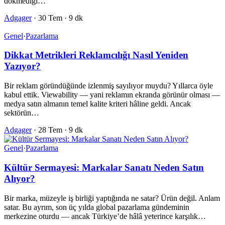
dökmediği…
Adgager
·
30 Tem
·
9 dk
Genel
·
Pazarlama
Dikkat Metrikleri Reklamcılığı Nasıl Yeniden
Yazıyor?
Bir reklam göründüğünde izlenmiş sayılıyor muydu? Yıllarca öyle
kabul ettik. Viewability — yani reklamın ekranda görünür olması —
medya satın almanın temel kalite kriteri hâline geldi. Ancak
sektörün…
Adgager
·
28 Tem
·
9 dk
Genel
·
Pazarlama
Kültür Sermayesi: Markalar Sanatı Neden Satın
Alıyor?
Bir marka, müzeyle iş birliği yaptığında ne satar? Ürün değil. Anlam
satar. Bu ayrım, son üç yılda global pazarlama gündeminin
merkezine oturdu — ancak Türkiye’de hâlâ yeterince karşılık…