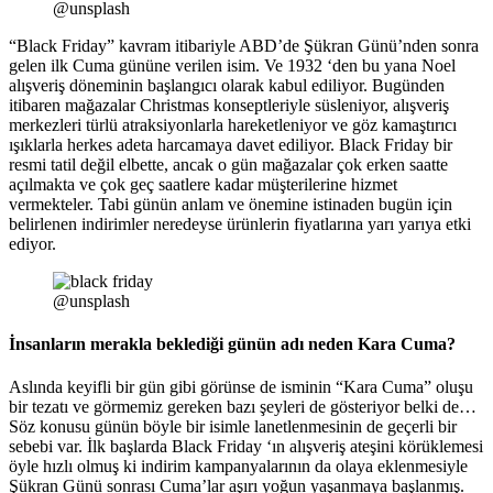
@unsplash
“Black Friday” kavram itibariyle ABD’de Şükran Günü’nden sonra
gelen ilk Cuma gününe verilen isim. Ve 1932 ‘den bu yana Noel
alışveriş döneminin başlangıcı olarak kabul ediliyor. Bugünden
itibaren mağazalar Christmas konseptleriyle süsleniyor, alışveriş
merkezleri türlü atraksiyonlarla hareketleniyor ve göz kamaştırıcı
ışıklarla herkes adeta harcamaya davet ediliyor. Black Friday bir
resmi tatil değil elbette, ancak o gün mağazalar çok erken saatte
açılmakta ve çok geç saatlere kadar müşterilerine hizmet
vermekteler. Tabi günün anlam ve önemine istinaden bugün için
belirlenen indirimler neredeyse ürünlerin fiyatlarına yarı yarıya etki
ediyor.
@unsplash
İnsanların merakla beklediği günün adı neden Kara Cuma?
Aslında keyifli bir gün gibi görünse de isminin “Kara Cuma” oluşu
bir tezatı ve görmemiz gereken bazı şeyleri de gösteriyor belki de…
Söz konusu günün böyle bir isimle lanetlenmesinin de geçerli bir
sebebi var. İlk başlarda Black Friday ‘ın alışveriş ateşini körüklemesi
öyle hızlı olmuş ki indirim kampanyalarının da olaya eklenmesiyle
Şükran Günü sonrası Cuma’lar aşırı yoğun yaşanmaya başlanmış.