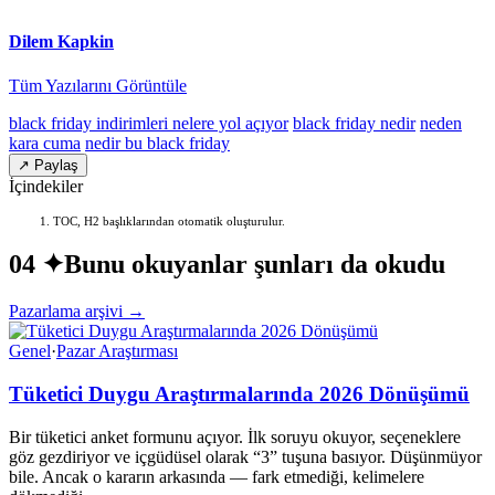
Dilem Kapkin
Tüm Yazılarını Görüntüle
black friday indirimleri nelere yol açıyor
black friday nedir
neden
kara cuma
nedir bu black friday
↗ Paylaş
İçindekiler
TOC, H2 başlıklarından otomatik oluşturulur.
04 ✦
Bunu okuyanlar şunları da okudu
Pazarlama arşivi →
Genel
·
Pazar Araştırması
Tüketici Duygu Araştırmalarında 2026 Dönüşümü
Bir tüketici anket formunu açıyor. İlk soruyu okuyor, seçeneklere
göz gezdiriyor ve içgüdüsel olarak “3” tuşuna basıyor. Düşünmüyor
bile. Ancak o kararın arkasında — fark etmediği, kelimelere