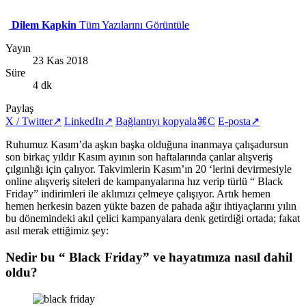
Dilem Kapkin
Tüm Yazılarını Görüntüle
Yayın
23 Kas 2018
Süre
4 dk
Paylaş
X / Twitter
↗
LinkedIn
↗
Bağlantıyı kopyala
⌘C
E-posta
↗
Ruhumuz Kasım’da aşkın başka olduğuna inanmaya çalışadursun
son birkaç yıldır Kasım ayının son haftalarında çanlar alışveriş
çılgınlığı için çalıyor. Takvimlerin Kasım’ın 20 ‘lerini devirmesiyle
online alışveriş siteleri de kampanyalarına hız verip türlü “ Black
Friday” indirimleri ile aklımızı çelmeye çalışıyor. Artık hemen
hemen herkesin bazen yükte bazen de pahada ağır ihtiyaçlarını yılın
bu dönemindeki akıl çelici kampanyalara denk getirdiği ortada; fakat
asıl merak ettiğimiz şey:
Nedir bu “ Black Friday” ve hayatımıza nasıl dahil
oldu?