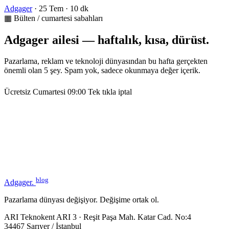
Adgager
·
25 Tem
·
10 dk
▦ Bülten / cumartesi sabahları
Adgager ailesi — haftalık, kısa, dürüst.
Pazarlama, reklam ve teknoloji dünyasından bu hafta gerçekten
önemli olan 5 şey. Spam yok, sadece okunmaya değer içerik.
Ücretsiz
Cumartesi 09:00
Tek tıkla iptal
blog
Adgager
.
Pazarlama dünyası değişiyor. Değişime ortak ol.
ARI Teknokent ARI 3 · Reşit Paşa Mah. Katar Cad. No:4
34467 Sarıyer / İstanbul