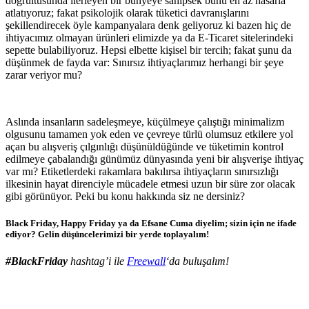
doğrultusunda ilerleyen bir bünyeye sahipsek bunu en az hasarla
atlatıyoruz; fakat psikolojik olarak tüketici davranışlarını
şekillendirecek öyle kampanyalara denk geliyoruz ki bazen hiç de
ihtiyacımız olmayan ürünleri elimizde ya da E-Ticaret sitelerindeki
sepette bulabiliyoruz. Hepsi elbette kişisel bir tercih; fakat şunu da
düşünmek de fayda var: Sınırsız ihtiyaçlarımız herhangi bir şeye
zarar veriyor mu?
Aslında insanların sadeleşmeye, küçülmeye çalıştığı minimalizm
olgusunu tamamen yok eden ve çevreye türlü olumsuz etkilere yol
açan bu alışveriş çılgınlığı düşünüldüğünde ve tüketimin kontrol
edilmeye çabalandığı günümüz dünyasında yeni bir alışverişe ihtiyaç
var mı? Etiketlerdeki rakamlara bakılırsa ihtiyaçların sınırsızlığı
ilkesinin hayat direnciyle mücadele etmesi uzun bir süre zor olacak
gibi görünüyor. Peki bu konu hakkında siz ne dersiniz?
Black Friday, Happy Friday ya da Efsane Cuma diyelim; sizin için ne ifade
ediyor? Gelin düşüncelerimizi bir yerde toplayalım!
#BlackFriday
hashtag’i ile
Freewall
‘da buluşalım!