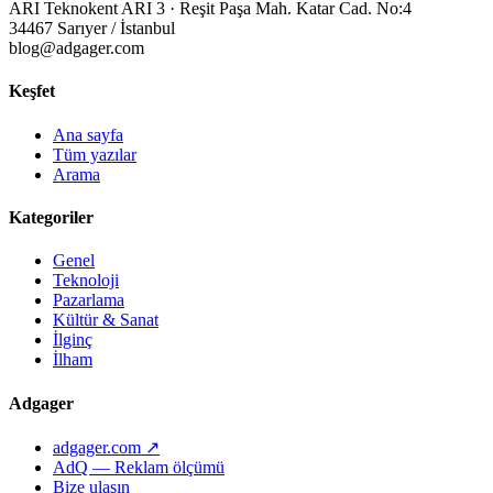
ARI Teknokent ARI 3 · Reşit Paşa Mah. Katar Cad. No:4
34467 Sarıyer / İstanbul
blog@adgager.com
Keşfet
Ana sayfa
Tüm yazılar
Arama
Kategoriler
Genel
Teknoloji
Pazarlama
Kültür & Sanat
İlginç
İlham
Adgager
adgager.com ↗
AdQ — Reklam ölçümü
Bize ulaşın