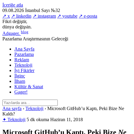
İçeriğe atla
09.08.2026
İstanbul
Sayı №32
↗ x
↗ linkedin
↗ instagram
↗ youtube
↗ e-posta
Fikri değiştir,
dünya değişsin.
blog
Adgager
.
Pazarlama Araştırmasının Geleceği
Ana Sayfa
Pazarlama
Reklam
Teknoloji
İyi Fikirler
İlginç
İlham
Kültür & Sanat
Gager!
Ana sayfa
›
Teknoloji
›
Microsoft GitHub’u Kaptı, Peki Bize Ne
Kaldı?
✦ Teknoloji
5 dk okuma
Haziran 11, 2018
Microsoft GitHub’u Kaptı, Peki Bize
Ne