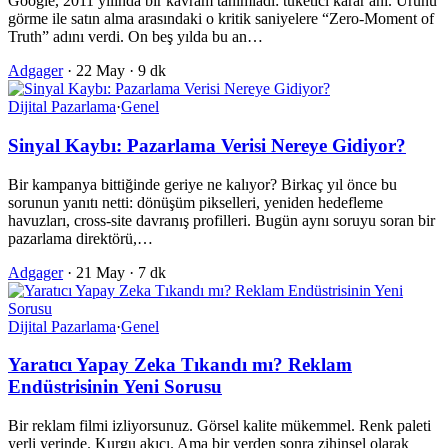
Google, 2011 yılında bir kavram tanımladı: tüketici karar anı. Ürünü
görme ile satın alma arasındaki o kritik saniyelere “Zero-Moment of
Truth” adını verdi. On beş yılda bu an…
Adgager
·
22 May
·
9 dk
Dijital Pazarlama
·
Genel
Sinyal Kaybı: Pazarlama Verisi Nereye Gidiyor?
Bir kampanya bittiğinde geriye ne kalıyor? Birkaç yıl önce bu
sorunun yanıtı netti: dönüşüm pikselleri, yeniden hedefleme
havuzları, cross-site davranış profilleri. Bugün aynı soruyu soran bir
pazarlama direktörü,…
Adgager
·
21 May
·
7 dk
Dijital Pazarlama
·
Genel
Yaratıcı Yapay Zeka Tıkandı mı? Reklam
Endüstrisinin Yeni Sorusu
Bir reklam filmi izliyorsunuz. Görsel kalite mükemmel. Renk paleti
yerli yerinde. Kurgu akıcı. Ama bir yerden sonra zihinsel olarak