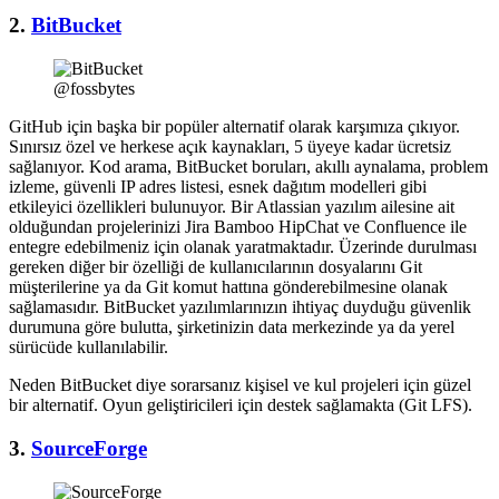
2.
BitBucket
@fossbytes
GitHub için başka bir popüler alternatif olarak karşımıza çıkıyor.
Sınırsız özel ve herkese açık kaynakları, 5 üyeye kadar ücretsiz
sağlanıyor. Kod arama, BitBucket boruları, akıllı aynalama, problem
izleme, güvenli IP adres listesi, esnek dağıtım modelleri gibi
etkileyici özellikleri bulunuyor. Bir Atlassian yazılım ailesine ait
olduğundan projelerinizi Jira Bamboo HipChat ve Confluence ile
entegre edebilmeniz için olanak yaratmaktadır. Üzerinde durulması
gereken diğer bir özelliği de kullanıcılarının dosyalarını Git
müşterilerine ya da Git komut hattına gönderebilmesine olanak
sağlamasıdır. BitBucket yazılımlarınızın ihtiyaç duyduğu güvenlik
durumuna göre bulutta, şirketinizin data merkezinde ya da yerel
sürücüde kullanılabilir.
Neden BitBucket diye sorarsanız kişisel ve kul projeleri için güzel
bir alternatif. Oyun geliştiricileri için destek sağlamakta (Git LFS).
3.
SourceForge