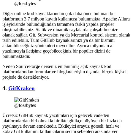
@fossbytes
Diğer online kod kaynaklarından çok daha önce bulunan bu
platformun 3,7 milyon kayıtlı kullanıcısı bulunmakta. Apache Allura
işleyicisinde bulunduğundan tamamen farklı yapıda projeler
oluşturabilirsiniz. Statik ve dinamik sayfalarda çalışabilmenize
olanak sağlar. Git, Subversion ya da Mercurial kontrol sistemi olarak
tarih edilebilir. Tüm GitHub kaynaklarınızı ya da bir kısmını
aktarabileceğiniz yöntemleri mevcuttur. Ayrıca milyonlarca
yazılımcıyla iletişime geçebileceğiniz bir popüler dizini de
bulunmaktadır.
Neden SourceForge derseniz en tanınmış açık kaynak kod
platformlarından forumlar ve bloglara erişim dışında, birçok kişisel
projede de destekleniyor.
4.
GitKraken
@fossbytes
Ücretsiz GitHub kaynak yazılımları için gelecek vadeden
platformlardan biri olmakla birlikte gittikçe büyüyen bir hızla da
yayılmaya devam etmektedir. Etkileyici arayüz görseli, hızlı ve
kolay Git kullanımı kullanıcıların seçim sebepleri arasında yer