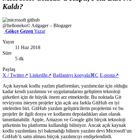
Kaldı?
@helloneko
© Adgager – Blogager
Gökçe Gezen
Yazar
Yayın
11 Haz 2018
Süre
5 dk
Paylaş
X / Twitter
↗
LinkedIn
↗
Bağlantıyı kopyala
⌘C
E-posta
↗
Açık kaynak kodlu yazlım platformları, yazılımcılar için olduğu
kadar kendi yazılımını ve uygulamalarını geliştiren teknoloji
şirketleri için de büyük önem arz etmektedir. Bu noktada Git
revizyonu isteyen projeler için açık ara farkla GitHub en iyi
sitelerden biri. GitHub yazılım geliştiricilerin projelerini ve bu
projeler ile ilgili dosya ve kodlarını depoladıkları alan olarak
tanımlanabilir. Apple, Amazon ve Google gibi birçok teknoloji
şirketinin bu platformu kullandığı biliniyor. Ancak açık kaynak
kodlu yazılımlara iyi bakmadığı bilinen yazılım devi Microsoft’un
GitHub’ü satın alması birçok yazılımcıyı endişelendirdi.