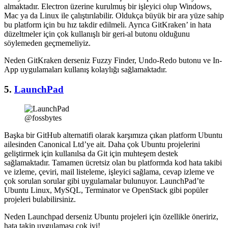
almaktadır. Electron üzerine kurulmuş bir işleyici olup Windows,
Mac ya da Linux ile çalıştırılabilir. Oldukça büyük bir ara yüze sahip
bu platform için bu hız takdir edilmeli. Ayrıca GitKraken’ in hata
düzeltmeler için çok kullanışlı bir geri-al butonu olduğunu
söylemeden geçmemeliyiz.
Neden GitKraken derseniz Fuzzy Finder, Undo-Redo butonu ve In-
App uygulamaları kullanış kolaylığı sağlamaktadır.
5.
LaunchPad
@fossbytes
Başka bir GitHub alternatifi olarak karşımıza çıkan platform Ubuntu
ailesinden Canonical Ltd’ye ait. Daha çok Ubuntu projelerini
geliştirmek için kullanılsa da Git için muhteşem destek
sağlamaktadır. Tamamen ücretsiz olan bu platformda kod hata takibi
ve izleme, çeviri, mail listeleme, işleyici sağlama, cevap izleme ve
çok sorulan sorular gibi uygulamalar bulunuyor. LaunchPad’te
Ubuntu Linux, MySQL, Terminator ve OpenStack gibi popüler
projeleri bulabilirsiniz.
Neden Launchpad derseniz Ubuntu projeleri için özellikle öneririz,
hata takip uygulaması çok iyi!