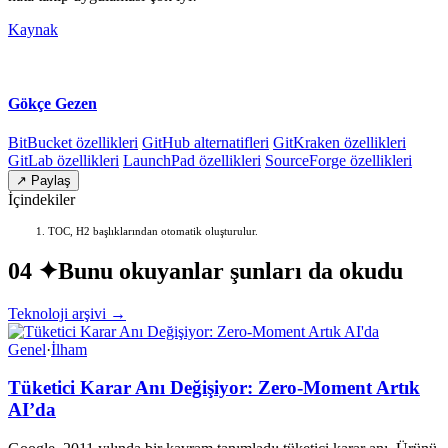
Kaynak
Gökçe Gezen
BitBucket özellikleri
GitHub alternatifleri
GitKraken özellikleri
GitLab özellikleri
LaunchPad özellikleri
SourceForge özellikleri
↗ Paylaş
İçindekiler
TOC, H2 başlıklarından otomatik oluşturulur.
04 ✦
Bunu okuyanlar şunları da okudu
Teknoloji arşivi →
Genel
·
İlham
Tüketici Karar Anı Değişiyor: Zero-Moment Artık
AI’da