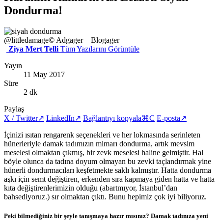
Dondurma!
@littledamage
© Adgager – Blogager
Ziya Mert Telli
Tüm Yazılarını Görüntüle
Yayın
11 May 2017
Süre
2 dk
Paylaş
X / Twitter
↗
LinkedIn
↗
Bağlantıyı kopyala
⌘C
E-posta
↗
İçinizi ısıtan rengarenk seçenekleri ve her lokmasında serinleten
hünerleriyle damak tadımızın mimarı dondurma, artık mevsim
meselesi olmaktan çıkmış, bir zevk meselesi haline gelmiştir. Hal
böyle olunca da tadına doyum olmayan bu zevki taçlandırmak yine
hünerli dondurmacıları keşfetmekte saklı kalmıştır. Hatta dondurma
aşkı için semt değiştiren, erkenden sıra kapmaya giden hatta ve hatta
kıta değiştirenlerimizin olduğu (abartmıyor, İstanbul’dan
bahsediyoruz.) sır olmaktan çıktı. Bunu hepimiz çok iyi biliyoruz.
Peki bilmediğiniz bir şeyle tanışmaya hazır mısınız? Damak tadınıza yeni