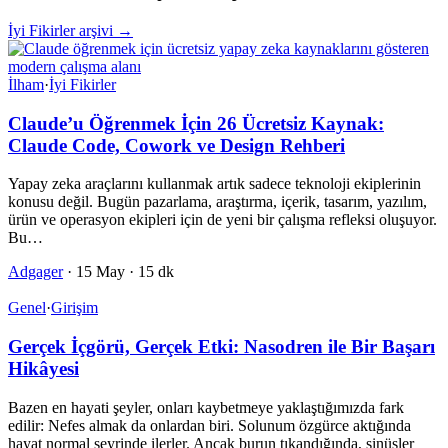
İyi Fikirler arşivi →
İlham
·
İyi Fikirler
Claude’u Öğrenmek İçin 26 Ücretsiz Kaynak:
Claude Code, Cowork ve Design Rehberi
Yapay zeka araçlarını kullanmak artık sadece teknoloji ekiplerinin
konusu değil. Bugün pazarlama, araştırma, içerik, tasarım, yazılım,
ürün ve operasyon ekipleri için de yeni bir çalışma refleksi oluşuyor.
Bu…
Adgager
·
15 May
·
15 dk
Genel
·
Girişim
Gerçek İçgörü, Gerçek Etki: Nasodren ile Bir Başarı
Hikâyesi
Bazen en hayati şeyler, onları kaybetmeye yaklaştığımızda fark
edilir: Nefes almak da onlardan biri. Solunum özgürce aktığında
hayat normal seyrinde ilerler. Ancak burun tıkandığında, sinüsler