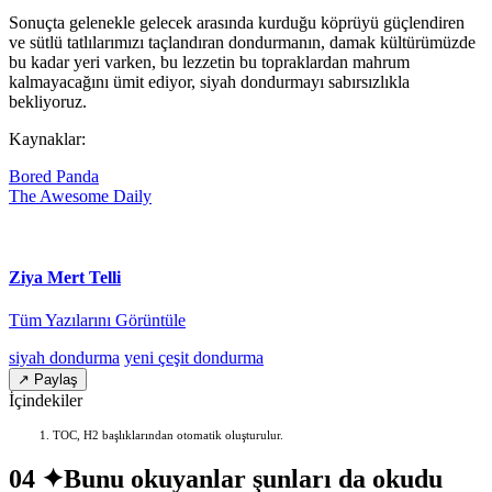
Sonuçta gelenekle gelecek arasında kurduğu köprüyü güçlendiren
ve sütlü tatlılarımızı taçlandıran dondurmanın, damak kültürümüzde
bu kadar yeri varken, bu lezzetin bu topraklardan mahrum
kalmayacağını ümit ediyor, siyah dondurmayı sabırsızlıkla
bekliyoruz.
Kaynaklar:
Bored Panda
The Awesome Daily
Ziya Mert Telli
Tüm Yazılarını Görüntüle
siyah dondurma
yeni çeşit dondurma
↗ Paylaş
İçindekiler
TOC, H2 başlıklarından otomatik oluşturulur.
04 ✦
Bunu okuyanlar şunları da okudu