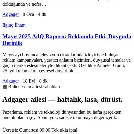
dolduğunda ve nefes…
Adgager
·
8 Oca
·
4 dk
İlginç
·
İlham
Mayıs 2025 AdQ Raporu: Reklamda Etki, Duyguda
Derinlik
Mayıs ayı boyunca televizyon ekranlarında izleyiciyle buluşan
reklam kampanyaları, yaratıcı anlatım biçimleri, duygusal temalar ve
güçlü marka eşleşmeleriyle dikkat çekti. Özellikle Anneler Günü,
25. yıl kutlamaları, çevresel duyarlılık…
Adgager
·
18 Eyl
·
8 dk
▦ Bülten / cumartesi sabahları
Adgager ailesi — haftalık, kısa, dürüst.
Pazarlama, reklam ve teknoloji dünyasından bu hafta gerçekten
önemli olan 5 şey. Spam yok, sadece okunmaya değer içerik.
Ücretsiz
Cumartesi 09:00
Tek tıkla iptal