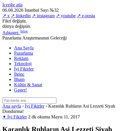
İçeriğe atla
06.08.2026
İstanbul
Sayı №32
↗ x
↗ linkedin
↗ instagram
↗ youtube
↗ e-posta
Fikri değiştir,
dünya değişsin.
blog
Adgager
.
Pazarlama Araştırmasının Geleceği
Ana Sayfa
Pazarlama
Reklam
Teknoloji
İyi Fikirler
İlginç
İlham
Kültür & Sanat
Gager!
Ana sayfa
›
İyi Fikirler
›
Karanlık Ruhların Asi Lezzeti Siyah
Dondurma!
✦ İyi Fikirler
2 dk okuma
Mayıs 11, 2017
Karanlık Ruhların Asi Lezzeti Siyah