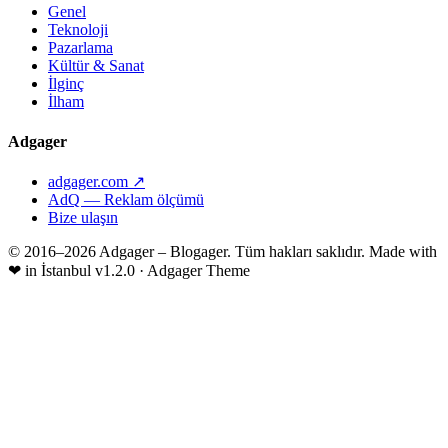
Genel
Teknoloji
Pazarlama
Kültür & Sanat
İlginç
İlham
Adgager
adgager.com ↗
AdQ — Reklam ölçümü
Bize ulaşın
© 2016–2026 Adgager – Blogager. Tüm hakları saklıdır.
Made with
❤
in İstanbul
v1.2.0 · Adgager Theme