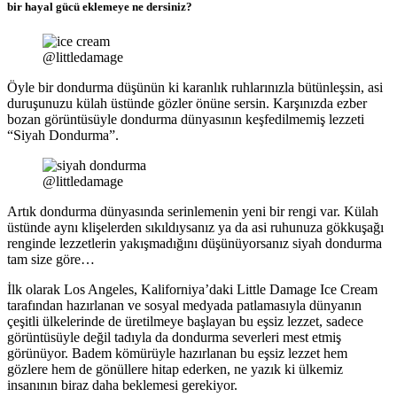
bir hayal gücü eklemeye ne dersiniz?
@littledamage
Öyle bir dondurma düşünün ki karanlık ruhlarınızla bütünleşsin, asi
duruşunuzu külah üstünde gözler önüne sersin. Karşınızda ezber
bozan görüntüsüyle dondurma dünyasının keşfedilmemiş lezzeti
“Siyah Dondurma”.
@littledamage
Artık dondurma dünyasında serinlemenin yeni bir rengi var. Külah
üstünde aynı klişelerden sıkıldıysanız ya da asi ruhunuza gökkuşağı
renginde lezzetlerin yakışmadığını düşünüyorsanız siyah dondurma
tam size göre…
İlk olarak Los Angeles, Kaliforniya’daki Little Damage Ice Cream
tarafından hazırlanan ve sosyal medyada patlamasıyla dünyanın
çeşitli ülkelerinde de üretilmeye başlayan bu eşsiz lezzet, sadece
görüntüsüyle değil tadıyla da dondurma severleri mest etmiş
görünüyor. Badem kömürüyle hazırlanan bu eşsiz lezzet hem
gözlere hem de gönüllere hitap ederken, ne yazık ki ülkemiz
insanının biraz daha beklemesi gerekiyor.