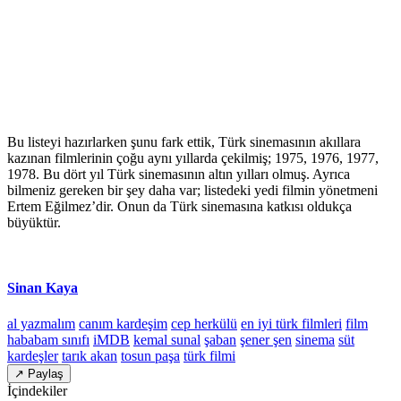
Bu listeyi hazırlarken şunu fark ettik, Türk sinemasının akıllara
kazınan filmlerinin çoğu aynı yıllarda çekilmiş; 1975, 1976, 1977,
1978. Bu dört yıl Türk sinemasının altın yılları olmuş. Ayrıca
bilmeniz gereken bir şey daha var; listedeki yedi filmin yönetmeni
Ertem Eğilmez’dir. Onun da Türk sinemasına katkısı oldukça
büyüktür.
Sinan Kaya
al yazmalım
canım kardeşim
cep herkülü
en iyi türk filmleri
film
hababam sınıfı
iMDB
kemal sunal
şaban
şener şen
sinema
süt
kardeşler
tarık akan
tosun paşa
türk filmi
↗ Paylaş
İçindekiler