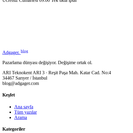
Ücretsiz
Cumartesi 09:00
Tek tıkla iptal
blog
Adgager
.
Pazarlama dünyası değişiyor. Değişime ortak ol.
ARI Teknokent ARI 3 · Reşit Paşa Mah. Katar Cad. No:4
34467 Sarıyer / İstanbul
blog@adgager.com
Keşfet
Ana sayfa
Tüm yazılar
Arama
Kategoriler