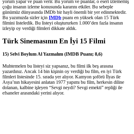
yorum yapar ve puan verir. Bu yorum ve puanlar, o eseri izlememiş
çoğu insanın izleme konusunda kararını etkiler. Bu sebeple
günümüz dünyasında IMDb bir hayli önemli bir yer edinmektedir.
Bu yazımızda sizler için
IMDb
puanı en yüksek olan 15 Türk
filmini listeledik. Bu listeyi oluştururken 1.000’den fazla insanın
izleyip oy verdiği filmleri dikkate aldık.
Türk Sinemasının En İyi 15 Filmi
15) Selvi Boylum Al Yazmalım (IMDB Puanı; 8,6)
Muhtemelen bu listeyi siz yapsanız, bu filmi ilk beş arasına
yazardınız. Ancak 14 bin kişinin oy verdiği bu film, en iyi Türk
filmleri listesinde 15. sırada yer alıyor. Kamyon şoförü İlyas ile
Asya’nın hikayesini anlatan 1977 yapımı bu film, herkesin diline
dolanan, kalbine işleyen “Sevgi neydi? Sevgi emekti” repliği ile
efsaneler arasındaki yerini alıyor.