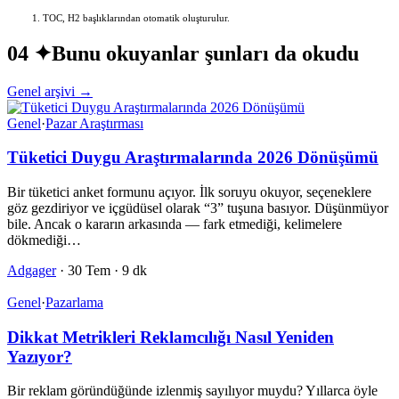
TOC, H2 başlıklarından otomatik oluşturulur.
04 ✦
Bunu okuyanlar şunları da okudu
Genel arşivi →
Genel
·
Pazar Araştırması
Tüketici Duygu Araştırmalarında 2026 Dönüşümü
Bir tüketici anket formunu açıyor. İlk soruyu okuyor, seçeneklere
göz gezdiriyor ve içgüdüsel olarak “3” tuşuna basıyor. Düşünmüyor
bile. Ancak o kararın arkasında — fark etmediği, kelimelere
dökmediği…
Adgager
·
30 Tem
·
9 dk
Genel
·
Pazarlama
Dikkat Metrikleri Reklamcılığı Nasıl Yeniden
Yazıyor?
Bir reklam göründüğünde izlenmiş sayılıyor muydu? Yıllarca öyle