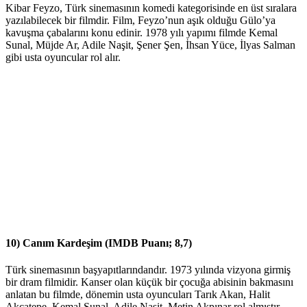
Kibar Feyzo, Türk sinemasının komedi kategorisinde en üst sıralara
yazılabilecek bir filmdir. Film, Feyzo’nun aşık olduğu Gülo’ya
kavuşma çabalarını konu edinir. 1978 yılı yapımı filmde Kemal
Sunal, Müjde Ar, Adile Naşit, Şener Şen, İhsan Yüce, İlyas Salman
gibi usta oyuncular rol alır.
10) Canım Kardeşim (IMDB Puanı; 8,7)
Türk sinemasının başyapıtlarındandır. 1973 yılında vizyona girmiş
bir dram filmidir. Kanser olan küçük bir çocuğa abisinin bakmasını
anlatan bu filmde, dönemin usta oyuncuları Tarık Akan, Halit
Akçatepe, Kemal Sunal, Adile Naşit, Metin Akpınar rol almıştır.