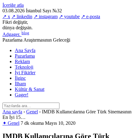
İçeriğe atla
03.08.2026
İstanbul
Sayı №32
↗ x
↗ linkedin
↗ instagram
↗ youtube
↗ e-posta
Fikri değiştir,
dünya değişsin.
blog
Adgager
.
Pazarlama Araştırmasının Geleceği
Ana Sayfa
Pazarlama
Reklam
Teknoloji
İyi Fikirler
İlginç
İlham
Kültür & Sanat
Gager!
Ana sayfa
›
Genel
›
IMDB Kullanıcılarına Göre Türk Sinemasının
En İyi 15…
✦ Genel
7 dk okuma
Mayıs 10, 2020
IMDB Kullanıcılarına Göre Türk