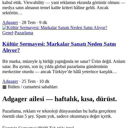
kabul ettik. Viewability — yani reklamın ekranda görünür olması —
medya satın almanın temel kalite kriteri hâline geldi. Ancak
sektörün…
Adgager
·
28 Tem
·
9 dk
Genel
·
Pazarlama
Kültür Sermayesi: Markalar Sanatı Neden Satın
Alıyor?
Bir marka, müzeyle iş birliği yaptığında ne satar? Ürün değil. Anlam
satar. Bu ayrım, son üç yılda global pazarlama gündeminin
merkezine oturdu — ancak Türkiye’de hâlâ yeterince karşılık…
Adgager
·
25 Tem
·
10 dk
▦ Bülten / cumartesi sabahları
Adgager ailesi — haftalık, kısa, dürüst.
Pazarlama, reklam ve teknoloji dünyasından bu hafta gerçekten
önemli olan 5 şey. Spam yok, sadece okunmaya değer içerik.