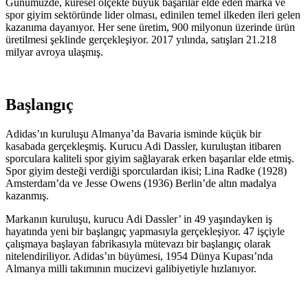
Günümüzde, küresel ölçekte büyük başarılar elde eden marka ve
spor giyim sektöründe lider olması, edinilen temel ilkeden ileri gelen
kazanıma dayanıyor. Her sene üretim, 900 milyonun üzerinde ürün
üretilmesi şeklinde gerçekleşiyor. 2017 yılında, satışları 21.218
milyar avroya ulaşmış.
Başlangıç
Adidas’ın kuruluşu Almanya’da Bavaria isminde küçük bir
kasabada gerçekleşmiş. Kurucu Adi Dassler, kuruluştan itibaren
sporculara kaliteli spor giyim sağlayarak erken başarılar elde etmiş.
Spor giyim desteği verdiği sporculardan ikisi; Lina Radke (1928)
Amsterdam’da ve Jesse Owens (1936) Berlin’de altın madalya
kazanmış.
Markanın kuruluşu, kurucu Adi Dassler’ in 49 yaşındayken iş
hayatında yeni bir başlangıç yapmasıyla gerçekleşiyor. 47 işçiyle
çalışmaya başlayan fabrikasıyla mütevazı bir başlangıç olarak
nitelendiriliyor. Adidas’ın büyümesi, 1954 Dünya Kupası’nda
Almanya milli takımının mucizevi galibiyetiyle hızlanıyor.