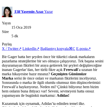
Elif Yasemin Azaz
Yazar
Yayın
15 Oca 2019
Süre
5 dk
Paylaş
X / Twitter
↗
LinkedIn
↗
Bağlantıyı kopyala
⌘C
E-posta
↗
Bir Gager hatta her şeyden önce bir tüketici olarak markaların
pazarlama stratejilerine bir ses olmaya çalışıyoruz. Tek başına sesini
duyuramayan fikirleri bir araya getirerek bir şeyleri değiştireceğine
inanan Gagerlar’dan, her türlü fikre açık
Freewall
’a uzanan bir
marka hikayesine hazır mısınız?
Geçmişten Günümüze
Marka
serisi ile önce onları ve markanın fikirlerini inceliyoruz.
Sonrasında o marka ile ilgili olumlu olumsuz tüm düşüncelerimizi
Freewall’a haykırıyoruz. Neden mi? Çünkü biliyoruz hem bizim
hem onların buna ihtiyacı var! Seveni, sevmeyeni hatta onsuz
yapamayanı ile bugünkü markamız:
Adidas!
Kazanmak için oynamak, Adidas’ta edinilen temel ilke.