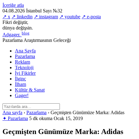
İçeriğe atla
04.08.2026
İstanbul
Sayı №32
↗ x
↗ linkedin
↗ instagram
↗ youtube
↗ e-posta
Fikri değiştir,
dünya değişsin.
blog
Adgager
.
Pazarlama Araştırmasının Geleceği
Ana Sayfa
Pazarlama
Reklam
Teknoloji
İyi Fikirler
İlginç
İlham
Kültür & Sanat
Gager!
Ana sayfa
›
Pazarlama
›
Geçmişten Günümüze Marka: Adidas
✦ Pazarlama
5 dk okuma
Ocak 15, 2019
Geçmişten Günümüze Marka: Adidas