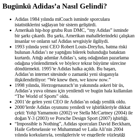
Bugünkü Adidas’a Nasıl Gelindi?
Adidas 1984 yılında miCoach isminde sporculara
istatistiklerini sağlayan bir sistem geliştirdi.
Amerikalı hip-hop grubu Run DMC, “my Adidas” isminde
bir şarkı çıkardı. Bu şarkı, Amerikan mahallelerindeki çalışkan
insanlar ve onların saf Adidas sevgisiyle ilgiliydi.
1993 yılında yeni CEO Robert Louis-Dreyfus, batma riski
bulunan Adidas’ı ne yaptığını bilerek bulunduğu bataktan
kurtardı. Attığı adımlar Adidas’ı, satış odağından pazarlama
odağına yönlendirmek ve böylece tekrar büyüme sürecine
döndürmekti. 1995’te Adidas halka açıldı. Bu başarı,
Adidas’ın internet sitesinde o zamanki yeni sloganıyla
ilişkilendiriliyor: “We knew then, we know now.”
1998 yılında, Herzogenaurach’ın yakınında askeri bir üs,
Adidas’a yuva olması için yenilendi ve bugün hala kullanılan
“The World of Sports” oldu.
2001’de gelen yeni CEO ile Adidas’ın odağı yenilik oldu.
2000’lerde Adidas oyununu yeniledi ve işbirlikleriyle dikkat
çekti: Yohji Yamamoto (2002) ve Stella McCartney (2004) ile
doğan Y-3 (2003) ve Porsche Design Sport (2007) işbirliği.
“Impossible is Nothing”, Adidas sporcuları David Beckham,
Haile Gebrselassie ve Muhammad ve Laila Ali’nin 2004
yılında korkularıyla, yenilgileriyle ve engellerle yüzleştiği