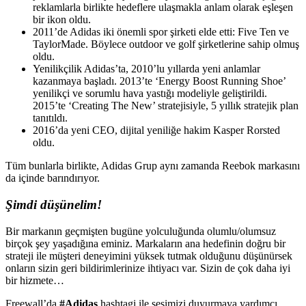
reklamlarla birlikte hedeflere ulaşmakla anlam olarak eşleşen
bir ikon oldu.
2011’de Adidas iki önemli spor şirketi elde etti: Five Ten ve
TaylorMade. Böylece outdoor ve golf şirketlerine sahip olmuş
oldu.
Yenilikçilik Adidas’ta, 2010’lu yıllarda yeni anlamlar
kazanmaya başladı. 2013’te ‘Energy Boost Running Shoe’
yenilikçi ve sorumlu hava yastığı modeliyle geliştirildi.
2015’te ‘Creating The New’ stratejisiyle, 5 yıllık stratejik plan
tanıtıldı.
2016’da yeni CEO, dijital yeniliğe hakim Kasper Rorsted
oldu.
Tüm bunlarla birlikte, Adidas Grup aynı zamanda Reebok markasını
da içinde barındırıyor.
Şimdi düşünelim!
Bir markanın geçmişten bugüne yolculuğunda olumlu/olumsuz
birçok şey yaşadığına eminiz. Markaların ana hedefinin doğru bir
strateji ile müşteri deneyimini yüksek tutmak olduğunu düşünürsek
onların sizin geri bildirimlerinize ihtiyacı var. Sizin de çok daha iyi
bir hizmete…
Freewall’da
#Adidas
hashtagi ile sesimizi duyurmaya yardımcı