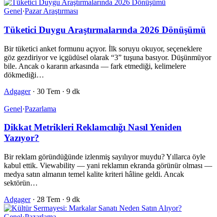
Genel
·
Pazar Araştırması
Tüketici Duygu Araştırmalarında 2026 Dönüşümü
Bir tüketici anket formunu açıyor. İlk soruyu okuyor, seçeneklere
göz gezdiriyor ve içgüdüsel olarak “3” tuşuna basıyor. Düşünmüyor
bile. Ancak o kararın arkasında — fark etmediği, kelimelere
dökmediği…
Adgager
·
30 Tem
·
9 dk
Genel
·
Pazarlama
Dikkat Metrikleri Reklamcılığı Nasıl Yeniden
Yazıyor?
Bir reklam göründüğünde izlenmiş sayılıyor muydu? Yıllarca öyle
kabul ettik. Viewability — yani reklamın ekranda görünür olması —
medya satın almanın temel kalite kriteri hâline geldi. Ancak
sektörün…
Adgager
·
28 Tem
·
9 dk
Genel
·
Pazarlama