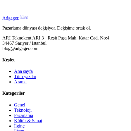
blog
Adgager
.
Pazarlama dünyası değişiyor. Değişime ortak ol.
ARI Teknokent ARI 3 · Reşit Paşa Mah. Katar Cad. No:4
34467 Sarıyer / İstanbul
blog@adgager.com
Keşfet
Ana sayfa
Tüm yazılar
Arama
Kategoriler
Genel
Teknoloji
Pazarlama
Kültür & Sanat
İlginç