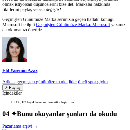
olmak istiyorsan düşüncelerini bize ilet! Markalar hakkında
fikirlerini paylaş ve
sen değiştir!
Geçmişten Günümüze Marka serimizin geçen haftaki konuğu
Microsoft ile ilgili
Geçmişten Günümüze Marka: Microsoft
yazımızı
da okumanızı öneririz.
Elif Yasemin Azaz
Adidas
geçmişten günümüze marka
lider
öncü
spor giyim
↗ Paylaş
İçindekiler
TOC, H2 başlıklarından otomatik oluşturulur.
04 ✦
Bunu okuyanlar şunları da okudu
Pazarlama arşivi →