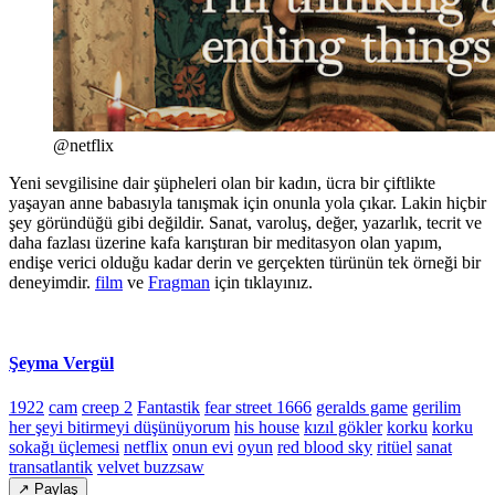
@netflix
Yeni sevgilisine dair şüpheleri olan bir kadın, ücra bir çiftlikte
yaşayan anne babasıyla tanışmak için onunla yola çıkar. Lakin hiçbir
şey göründüğü gibi değildir. Sanat, varoluş, değer, yazarlık, tecrit ve
daha fazlası üzerine kafa karıştıran bir meditasyon olan yapım,
endişe verici olduğu kadar derin ve gerçekten türünün tek örneği bir
deneyimdir.
film
ve
Fragman
için tıklayınız.
Şeyma Vergül
1922
cam
creep 2
Fantastik
fear street 1666
geralds game
gerilim
her şeyi bitirmeyi düşünüyorum
his house
kızıl gökler
korku
korku
sokağı üçlemesi
netflix
onun evi
oyun
red blood sky
ritüel
sanat
transatlantik
velvet buzzsaw
↗ Paylaş