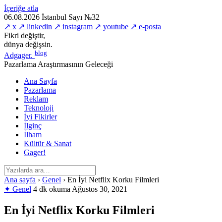
İçeriğe atla
06.08.2026
İstanbul
Sayı №32
↗ x
↗ linkedin
↗ instagram
↗ youtube
↗ e-posta
Fikri değiştir,
dünya değişsin.
blog
Adgager
.
Pazarlama Araştırmasının Geleceği
Ana Sayfa
Pazarlama
Reklam
Teknoloji
İyi Fikirler
İlginç
İlham
Kültür & Sanat
Gager!
Ana sayfa
›
Genel
›
En İyi Netflix Korku Filmleri
✦ Genel
4 dk okuma
Ağustos 30, 2021
En İyi Netflix Korku Filmleri