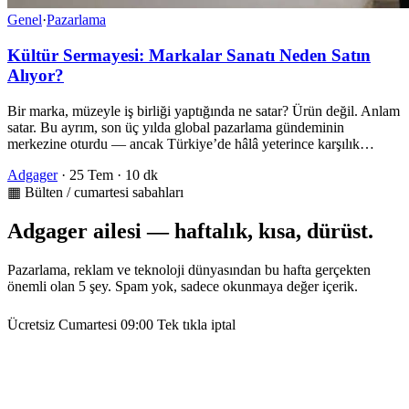
Genel
·
Pazarlama
Kültür Sermayesi: Markalar Sanatı Neden Satın
Alıyor?
Bir marka, müzeyle iş birliği yaptığında ne satar? Ürün değil. Anlam
satar. Bu ayrım, son üç yılda global pazarlama gündeminin
merkezine oturdu — ancak Türkiye’de hâlâ yeterince karşılık…
Adgager
·
25 Tem
·
10 dk
▦ Bülten / cumartesi sabahları
Adgager ailesi — haftalık, kısa, dürüst.
Pazarlama, reklam ve teknoloji dünyasından bu hafta gerçekten
önemli olan 5 şey. Spam yok, sadece okunmaya değer içerik.
Ücretsiz
Cumartesi 09:00
Tek tıkla iptal