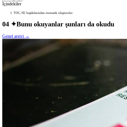
İçindekiler
TOC, H2 başlıklarından otomatik oluşturulur.
04 ✦
Bunu okuyanlar şunları da okudu
Genel arşivi →