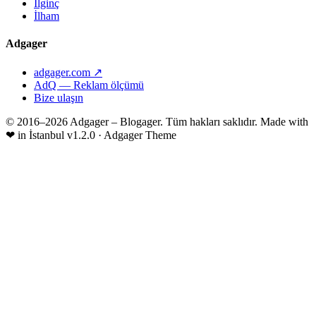
İlginç
İlham
Adgager
adgager.com ↗
AdQ — Reklam ölçümü
Bize ulaşın
© 2016–2026 Adgager – Blogager. Tüm hakları saklıdır.
Made with
❤
in İstanbul
v1.2.0 · Adgager Theme