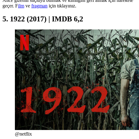
Alice gizemli suçluyu bulmak ve kimliğini geri almak için harekete
geçer. F
ilm
ve
fragman
için tıklayınız.
5. 1922 (2017) | IMDB 6,2
@netflix