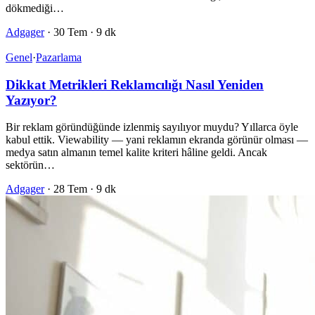
dökmediği…
Adgager
·
30 Tem
·
9 dk
Genel
·
Pazarlama
Dikkat Metrikleri Reklamcılığı Nasıl Yeniden
Yazıyor?
Bir reklam göründüğünde izlenmiş sayılıyor muydu? Yıllarca öyle
kabul ettik. Viewability — yani reklamın ekranda görünür olması —
medya satın almanın temel kalite kriteri hâline geldi. Ancak
sektörün…
Adgager
·
28 Tem
·
9 dk