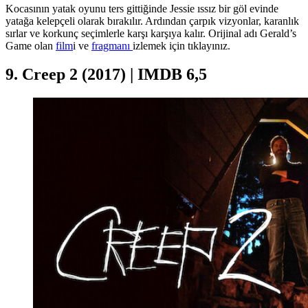
Kocasının yatak oyunu ters gittiğinde Jessie ıssız bir göl evinde
yatağa kelepçeli olarak bırakılır. Ardından çarpık vizyonlar, karanlık
sırlar ve korkunç seçimlerle karşı karşıya kalır. Orijinal adı Gerald’s
Game olan
film
i ve
fragmanı
izlemek için tıklayınız.
9. Creep 2 (2017) | IMDB 6,5