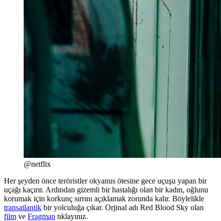
@netflix
Her şeyden önce teröristler okyanus ötesine gece uçuşu yapan bir
uçağı kaçırır. Ardından gizemli bir hastalığı olan bir kadın, oğlunu
korumak için korkunç sırrını açıklamak zorunda kalır. Böylelikle
transatlantik
bir yolculuğa çıkar. Orjinal adı Red Blood Sky olan
film
ve
Fragman
tıklayınız.