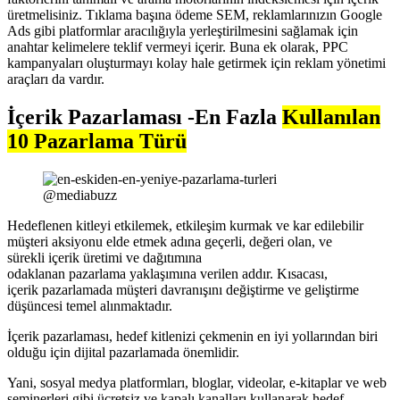
üretmelisiniz. Tıklama başına ödeme SEM, reklamlarınızın Google
Ads gibi platformlar aracılığıyla yerleştirilmesini sağlamak için
anahtar kelimelere teklif vermeyi içerir. Buna ek olarak, PPC
kampanyaları oluşturmayı kolay hale getirmek için reklam yönetimi
araçları da vardır.
İçerik Pazarlaması -En Fazla
Kullanılan
10 Pazarlama Türü
@mediabuzz
Hedeflenen kitleyi etkilemek, etkileşim kurmak ve kar edilebilir
müşteri aksiyonu elde etmek adına geçerli, değeri olan, ve
sürekli içerik üretimi ve dağıtımına
odaklanan pazarlama yaklaşımına verilen addır. Kısacası,
içerik pazarlamada müşteri davranışını değiştirme ve geliştirme
düşüncesi temel alınmaktadır.
İçerik pazarlaması, hedef kitlenizi çekmenin en iyi yollarından biri
olduğu için dijital pazarlamada önemlidir.
Yani, sosyal medya platformları, bloglar, videolar, e-kitaplar ve web
seminerleri gibi ücretsiz ve kapalı kanalları kullanarak hedef