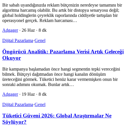
Bir sabah uyandığınızda reklam bütçenizin neredeyse tamamını bir
algoritma harcamış olabilir. Bu artık bir distopya senaryosu değil;
global holdinglerin çeyreklik raporlarında ciddiyetle tartışılan bir
operasyonel gerçek. Reklam harcaması…
Adgager
·
26 Haz
·
8 dk
Dijital Pazarlama
·
Genel
Öngörücü Analitik: Pazarlama Verisi Artık Geleceği
Okuyor
Bir kampanya başlamadan önce hangi segmentin tepki vereceğini
bilmek. Bütçeyi dağıtmadan önce hangi kanalın dönüşüm
üreteceğini görmek. Tüketici henüz karar vermemişken onun bir
sonraki adımını okumak. Bunlar artık…
Adgager
·
19 Haz
·
8 dk
Dijital Pazarlama
·
Genel
Tüketici Güveni 2026: Global Araştırmalar Ne
Söylüyor?