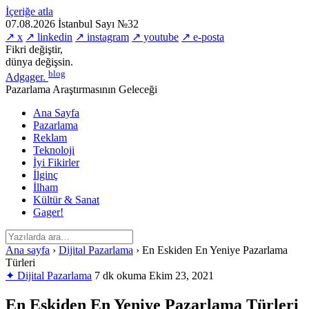
İçeriğe atla
07.08.2026
İstanbul
Sayı №32
↗ x
↗ linkedin
↗ instagram
↗ youtube
↗ e-posta
Fikri değiştir,
dünya değişsin.
blog
Adgager
.
Pazarlama Araştırmasının Geleceği
Ana Sayfa
Pazarlama
Reklam
Teknoloji
İyi Fikirler
İlginç
İlham
Kültür & Sanat
Gager!
Ana sayfa
›
Dijital Pazarlama
›
En Eskiden En Yeniye Pazarlama
Türleri
✦ Dijital Pazarlama
7 dk okuma
Ekim 23, 2021
En Eskiden En Yeniye Pazarlama Türleri