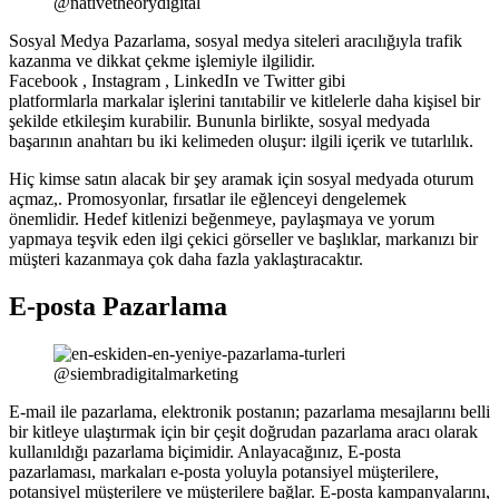
@nativetheorydigital
Sosyal Medya Pazarlama, sosyal medya siteleri aracılığıyla trafik
kazanma ve dikkat çekme işlemiyle ilgilidir.
Facebook , Instagram , LinkedIn ve Twitter gibi
platformlarla markalar işlerini tanıtabilir ve kitlelerle daha kişisel bir
şekilde etkileşim kurabilir. Bununla birlikte, sosyal medyada
başarının anahtarı bu iki kelimeden oluşur: ilgili içerik ve tutarlılık.
Hiç kimse satın alacak bir şey aramak için sosyal medyada oturum
açmaz,. Promosyonlar, fırsatlar ile eğlenceyi dengelemek
önemlidir. Hedef kitlenizi beğenmeye, paylaşmaya ve yorum
yapmaya teşvik eden ilgi çekici görseller ve başlıklar, markanızı bir
müşteri kazanmaya çok daha fazla yaklaştıracaktır.
E-posta Pazarlama
@siembradigitalmarketing
E-mail ile pazarlama, elektronik postanın; pazarlama mesajlarını belli
bir kitleye ulaştırmak için bir çeşit doğrudan pazarlama aracı olarak
kullanıldığı pazarlama biçimidir. Anlayacağınız, E-posta
pazarlaması, markaları e-posta yoluyla potansiyel müşterilere,
potansiyel müşterilere ve müşterilere bağlar. E-posta kampanyalarını,