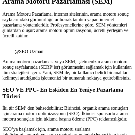
Arama Motoru Pazarlaması (SEM)
Arama Motoru Pazarlama, internet sitelerinin, arama motoru sonuç
sayfalarındaki görünürlüğü arttırarak tanıtım yapan internet
pazarlama yöntemleridir. Profesyonellerine göre, SEM yöntemleri
şunlardan oluşur: arama motoru optimizasyonu, ücretli yerleşim ve
ücretli katılım.
@SEO Uzmanı
Arama motoru pazarlaması veya SEM, işletmenizin arama motoru
sonuç sayfalarında (SERP’ler) görünmesini sağlamak için kullanılan
tüm stratejileri içerir. Yani, SEM ile, bir kullanıcı belirli bir anahtar
kelimeyi aradığında işletmenizi bir numaralı noktaya getirebilirsiniz.
SEO VE PPC- En Eskiden En Yeniye Pazarlama
Türleri
İki tür SEM’ den bahsedebiliriz: Birincisi, organik arama sonuçları
için arama motoru optimizasyonu (SEO). İkincisi sponsorlu arama
motoru sonuçları için tıklama başına ödeme (PPC) reklamcılığıdır.
SEO’ya başlamak için, arama motoru sıralama
faktörlerini tanımalı ve arama motorlarının indekslemesi için içerik