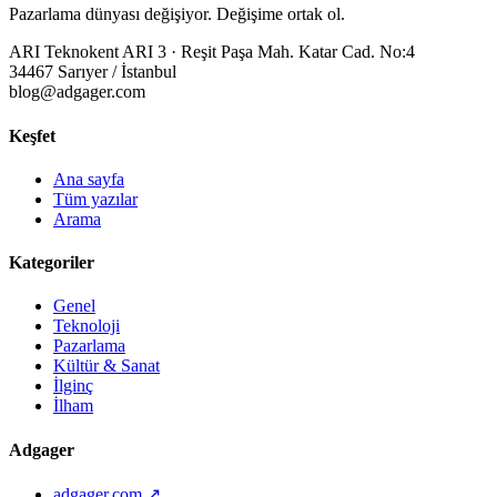
Pazarlama dünyası değişiyor. Değişime ortak ol.
ARI Teknokent ARI 3 · Reşit Paşa Mah. Katar Cad. No:4
34467 Sarıyer / İstanbul
blog@adgager.com
Keşfet
Ana sayfa
Tüm yazılar
Arama
Kategoriler
Genel
Teknoloji
Pazarlama
Kültür & Sanat
İlginç
İlham
Adgager
adgager.com ↗