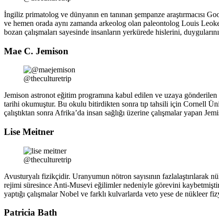
İngiliz primatolog ve dünyanın en tanınan şempanze araştırmacısı Good
ve hemen orada aynı zamanda arkeolog olan paleontolog Louis Leokey’i
bozan çalışmaları sayesinde insanların yerkürede hislerini, duygularını
Mae C. Jemison
@theculturetrip
Jemison astronot eğitim programına kabul edilen ve uzaya gönderilen 
tarihi okumuştur. Bu okulu bitirdikten sonra tıp tahsili için Cornell
çalıştıktan sonra Afrika’da insan sağlığı üzerine çalışmalar yapan Jem
Lise Meitner
@theculturetrip
Avusturyalı fizikçidir. Uranyumun nötron sayısının fazlalaştırılarak n
rejimi süresince Anti-Musevi eğilimler nedeniyle görevini kaybetmişt
yaptığı çalışmalar Nobel ve farklı kulvarlarda veto yese de nükleer fi
Patricia Bath