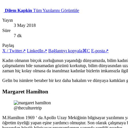
Dilem Kapkin
Tüm Yazılarını Görüntüle
Yayın
3 May 2018
Süre
7 dk
Paylaş
X / Twitter
↗
LinkedIn
↗
Bağlantıyı kopyala
⌘C
E-posta
↗
Kadın olmanın birçok zorluğunun yaşandığı dünyamızda, bilim kadınları
çalışmalarını bile sunamadan gözünü korkutup, bilim dünyasından uza
zaman hiç kolay olmasa da inanılmaz kadınlar bizlerin imkansızla ilgili
Gelin bu isimlere beraber bir kez daha bakalım ve dünyaya kattıkları
Margaret Hamilton
@theculturetrip
M.Hamilton 1969 ‘ da Apollo Uzay Mekiğinin bilgisayar yazılımını ya
öğretim üyeliği yapan eşine yardımcı olmuştur. Son olarak çalışmaya b
boyundan büyük bilgisayar programlarının yanında verdiği pozdur.