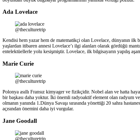
Ada Lovelace
@theculturetrip
Kendisi hem yazar hem de matematikçi olan Lovelace, dünyanın ilk bilg
yaşlardan itibaren annesi Lovelace’ı ilgi alanları olarak gördüğü man
entelektüellerle yolu kesişmiştir. Lovelace, ilk bilgisayarın yapılış a
Marie Curie
@theculturetrip
Polonya asıllı Fransız kimyager ve fizikçidir. Nobel alan ve hatta haya
bir başkası daha yoktur. İki önemli radyoaktif element olan radyum ve
olmanın yanında 1.Dünya Savaşı sırasında yönettiği 20 sahra hastanes
açısından önemini daha iyi vurgular.
Jane Goodall
@theculturetrip