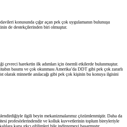
edavileri konusunda çığır açan pek çok uygulamanın bulunuşu
nin de destekçilerinden biri olmuştur.
 çevreci hareketin ilk adımları için önemli etkilerde bulunmuştur.
r. Kitabın basımı ve çok okunması Amerika’da DDT gibi pek çok zararlı
st olarak minnetle anılacağı gibi pek çok kişinin bu konuya ilgisini
yönlendirdiğiyle ilgili beyin mekanizmalarımız çözümlenmiştir. Daha da
itesi profesörlerindendir ve kolluk kuvvetlerinin toplum bireyleriyle
lılara karşı ırkçı eğilimleri bile indirgemeyi başarmıştır.