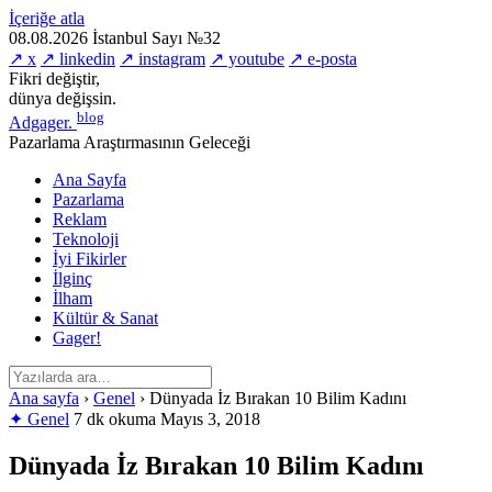
İçeriğe atla
08.08.2026
İstanbul
Sayı №32
↗ x
↗ linkedin
↗ instagram
↗ youtube
↗ e-posta
Fikri değiştir,
dünya değişsin.
blog
Adgager
.
Pazarlama Araştırmasının Geleceği
Ana Sayfa
Pazarlama
Reklam
Teknoloji
İyi Fikirler
İlginç
İlham
Kültür & Sanat
Gager!
Ana sayfa
›
Genel
›
Dünyada İz Bırakan 10 Bilim Kadını
✦ Genel
7 dk okuma
Mayıs 3, 2018
Dünyada İz Bırakan 10 Bilim Kadını