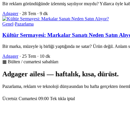
Bir reklam göründüğünde izlenmiş sayılıyor muydu? Yıllarca öyle kab
Adgager
·
28 Tem
·
9 dk
Genel
·
Pazarlama
Kültür Sermayesi: Markalar Sanatı Neden Satın Alıy
Bir marka, müzeyle iş birliği yaptığında ne satar? Ürün değil. Anlam
Adgager
·
25 Tem
·
10 dk
▦ Bülten / cumartesi sabahları
Adgager ailesi — haftalık, kısa, dürüst.
Pazarlama, reklam ve teknoloji dünyasından bu hafta gerçekten öneml
Ücretsiz
Cumartesi 09:00
Tek tıkla iptal