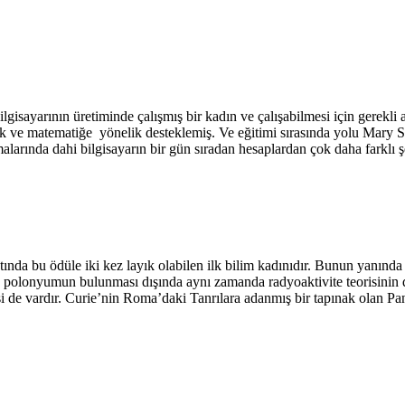
isayarının üretiminde çalışmış bir kadın ve çalışabilmesi için gerekli 
tık ve matematiğe yönelik desteklemiş. Ve eğitimi sırasında yolu Mary 
şamalarında dahi bilgisayarın bir gün sıradan hesaplardan çok daha farklı 
tında bu ödüle iki kez layık olabilen ilk bilim kadınıdır. Bunun yanında 
 polonyumun bulunması dışında aynı zamanda radyoaktivite teorisinin de
i de vardır. Curie’nin Roma’daki Tanrılara adanmış bir tapınak olan Pan