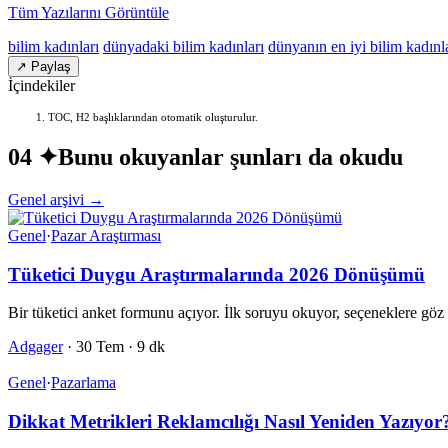
Tüm Yazılarını Görüntüle
bilim kadınları
dünyadaki bilim kadınları
dünyanın en iyi bilim kadınl
↗ Paylaş
İçindekiler
TOC, H2 başlıklarından otomatik oluşturulur.
04 ✦
Bunu okuyanlar şunları da okudu
Genel arşivi →
Genel
·
Pazar Araştırması
Tüketici Duygu Araştırmalarında 2026 Dönüşümü
Bir tüketici anket formunu açıyor. İlk soruyu okuyor, seçeneklere g
Adgager
·
30 Tem
·
9 dk
Genel
·
Pazarlama
Dikkat Metrikleri Reklamcılığı Nasıl Yeniden Yazıyor