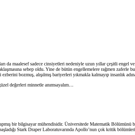
 da maalesef sadece cinsiyetleri nedeniyle uzun yıllar çeşitli engel v
klaşmasına sebep oldu. Yine de bütün engellemelere rağmen zaferle bu
 ezberini bozmuş, alışılmış bariyerleri yıkmakla kalmayıp insanlık adına
 güzel değerleri minnetle anımsayalım…
pmış bir bilgisayar mühendisidir. Üniversitede Matematik Bölümünü bit
aşladığı Stark Draper Laboratuvarında Apollo’nun çok kritik bölümleri 