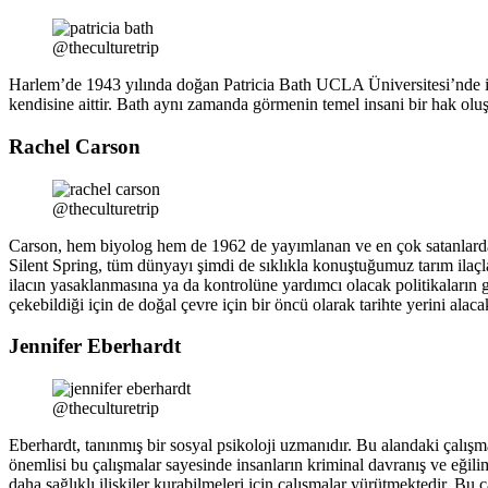
@theculturetrip
Harlem’de 1943 yılında doğan Patricia Bath UCLA Üniversitesi’nde i
kendisine aittir. Bath aynı zamanda görmenin temel insani bir hak ol
Rachel Carson
@theculturetrip
Carson, hem biyolog hem de 1962 de yayımlanan ve en çok satanlarda u
Silent Spring, tüm dünyayı şimdi de sıklıkla konuştuğumuz tarım ilaçl
ilacın yasaklanmasına ya da kontrolüne yardımcı olacak politikaların ge
çekebildiği için de doğal çevre için bir öncü olarak tarihte yerini alacak
Jennifer Eberhardt
@theculturetrip
Eberhardt, tanınmış bir sosyal psikoloji uzmanıdır. Bu alandaki çalışm
önemlisi bu çalışmalar sayesinde insanların kriminal davranış ve eğilim
daha sağlıklı ilişkiler kurabilmeleri için çalışmalar yürütmektedir. Bu ç