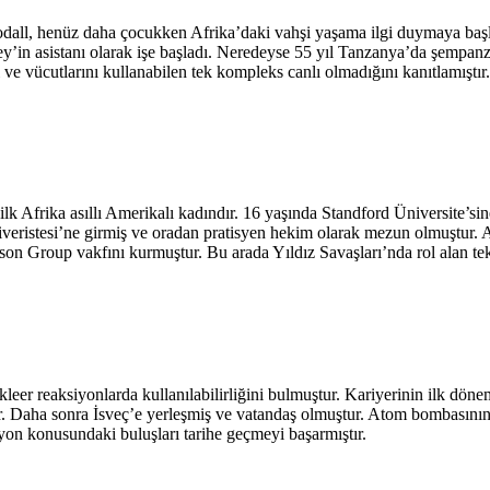
all, henüz daha çocukken Afrika’daki vahşi yaşama ilgi duymaya başlamı
n asistanı olarak işe başladı. Neredeyse 55 yıl Tanzanya’da şempanzele
 ve vücutlarını kullanabilen tek kompleks canlı olmadığını kanıtlamıştır.
ilk Afrika asıllı Amerikalı kadındır. 16 yaşında Standford Üniversite’
 Üniveristesi’ne girmiş ve oradan pratisyen hekim olarak mezun olmuştu
ison Group vakfını kurmuştur. Bu arada Yıldız Savaşları’nda rol alan te
ükleer reaksiyonlarda kullanılabilirliğini bulmuştur. Kariyerinin ilk dö
ir. Daha sonra İsveç’e yerleşmiş ve vatandaş olmuştur. Atom bombasının
zyon konusundaki buluşları tarihe geçmeyi başarmıştır.