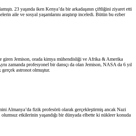
ştı. 23 yaşında iken Kenya’da bir arkadaşının çiftliğini ziyaret etti
rin aile ve sosyal yaşamlarını araştırıp inceledi. Bütün bu ezber
sine giren Jemison, orada kimya mühendisliği ve Afrika & Amerika
r. Aynı zamanda profesyonel bir dansçı da olan Jemison, NASA da 6 yıl
k gerçek astronot olmuştur.
nemini Almanya’da fizik profesörü olarak gerçekleştirmiş ancak Nazi
 olumsuz etkilerinin yaşandığı bir dünyada elbette ki nükleer konuda