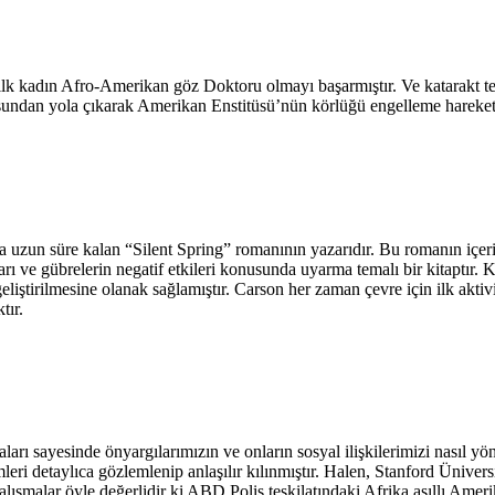
lk kadın Afro-Amerikan göz Doktoru olmayı başarmıştır. Ve katarakt t
uşundan yola çıkarak Amerikan Enstitüsü’nün körlüğü engelleme hareketi
zun süre kalan “Silent Spring” romanının yazarıdır. Bu romanın içeriği
arı ve gübrelerin negatif etkileri konusunda uyarma temalı bir kitaptı
liştirilmesine olanak sağlamıştır. Carson her zaman çevre için ilk aktivi
tır.
aları sayesinde önyargılarımızın ve onların sosyal ilişkilerimizi nasıl 
leri detaylıca gözlemlenip anlaşılır kılınmıştır. Halen, Stanford Ünivers
alışmalar öyle değerlidir ki ABD Polis teşkilatındaki Afrika asıllı Amerika