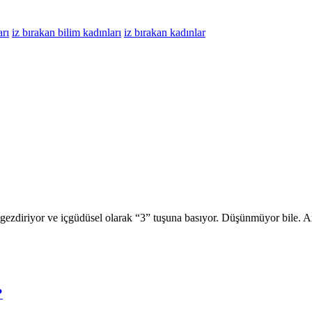
arı
iz bırakan bilim kadınları
iz bırakan kadınlar
öz gezdiriyor ve içgüdüsel olarak “3” tuşuna basıyor. Düşünmüyor bile.
?