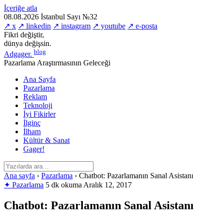
İçeriğe atla
08.08.2026
İstanbul
Sayı №32
↗ x
↗ linkedin
↗ instagram
↗ youtube
↗ e-posta
Fikri değiştir,
dünya değişsin.
blog
Adgager
.
Pazarlama Araştırmasının Geleceği
Ana Sayfa
Pazarlama
Reklam
Teknoloji
İyi Fikirler
İlginç
İlham
Kültür & Sanat
Gager!
Ana sayfa
›
Pazarlama
›
Chatbot: Pazarlamanın Sanal Asistanı
✦ Pazarlama
5 dk okuma
Aralık 12, 2017
Chatbot: Pazarlamanın Sanal Asistanı