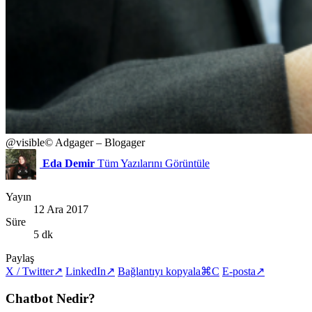
@visible
© Adgager – Blogager
Eda Demir
Tüm Yazılarını Görüntüle
Yayın
12 Ara 2017
Süre
5 dk
Paylaş
X / Twitter
↗
LinkedIn
↗
Bağlantıyı kopyala
⌘C
E-posta
↗
Chatbot Nedir?