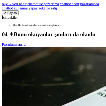
büyük veri nedir
chatbot ile pazarlama
chatbot nedir
pazarlamada
chatbot kullanımı
yapay zeka ile satış
↗ Paylaş
İçindekiler
TOC, H2 başlıklarından otomatik oluşturulur.
04 ✦
Bunu okuyanlar şunları da okudu
Pazarlama arşivi →