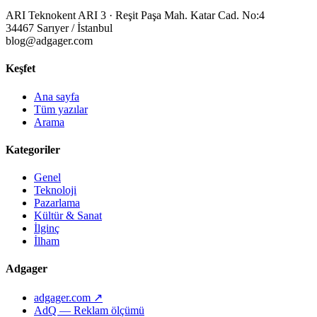
ARI Teknokent ARI 3 · Reşit Paşa Mah. Katar Cad. No:4
34467 Sarıyer / İstanbul
blog@adgager.com
Keşfet
Ana sayfa
Tüm yazılar
Arama
Kategoriler
Genel
Teknoloji
Pazarlama
Kültür & Sanat
İlginç
İlham
Adgager
adgager.com ↗
AdQ — Reklam ölçümü