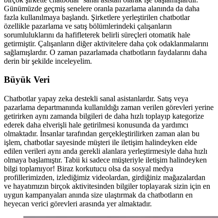
Günümüzde geçmiş senelere oranla pazarlama alanında da daha
fazla kullanılmaya başlandı. Şirketlere yerleştirilen chatbotlar
özellikle pazarlama ve satış bölümlerindeki çalışanların
sorumluluklarını da hafifleterek belirli süreçleri otomatik hale
getirmiştir. Çalışanların diğer aktivitelere daha çok odaklanmalarını
sağlamışlardır. O zaman pazarlamada chatbotların faydalarını daha
derin bir şekilde inceleyelim.
Büyük Veri
Chatbotlar yapay zeka destekli sanal asistanlardır. Satış veya
pazarlama departmanında kullanıldığı zaman verilen görevleri yerine
getirirken aynı zamanda bilgileri de daha hızlı toplayıp kategorize
ederek daha elverişli hale getirilmesi konusunda da yardımcı
olmaktadır. İnsanlar tarafından gerçekleştirilirken zaman alan bu
işlem, chatbotlar sayesinde müşteri ile iletişim halindeyken elde
edilen verileri aynı anda gerekli alanlara yerleştirmesiyle daha hızlı
olmaya başlamıştır. Tabii ki sadece müşteriyle iletişim halindeyken
bilgi toplamıyor! Biraz korkutucu olsa da sosyal medya
profillerimizden, izlediğimiz videolardan, girdiğiniz mağazalardan
ve hayatımızın birçok aktivitesinden bilgiler toplayarak sizin için en
uygun kampanyaları anında size ulaştırmak da chatbotların en
heyecan verici görevleri arasında yer almaktadır.