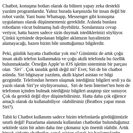
Chatbot, konuşma botları olarak da bilinen yapay zeka destekli
yazılım programlarıdır. Yalnız burada karşınızda bir insan değil bir
robot vardır. Yani bunu Whatsapp, Messenger gibi konuşma
uygulaması olarak düşünmemeniz gereklidir. Aslında bunlara
robotların vücut bulmamış hali diyebiliriz. Sorularınıza cevap
veriyor, hatta bazen sadece sizin duymak istediklerinizi söylüyor.
Çünkü içerisinde depolanan bilgiler aklımızın hayalimizin
alamayacağı, bazen bizim bile unuttuğumuz bilgilerdir.
Peki, günlük hayatta chatbotlar yok mu? Günümüz de artık çoğu
insan akıllı telefon kullanmakta ve çoğu akıllı telefonda bu özellik
bulunmaktadır. Örneğin Apple’ın iOS işletim sisteminin bir parçası
olan
‘Siri’
. Çok tanıdık geldi değil mi? Evet, Siri de bir chatbot
aslında. Siri bilgisayar yazılımı, akıllı kişisel asistan ve bilgi
gezginidir. Telefondan hemen ulaşmak istediğiniz bilgileri sesli ya da
yazılı olarak Siri’ye söylüyorsunuz, Siri de hem İnternet’ten hem de
telefonun içinden bulmak istediğiniz bilgileri araştırıp size sunuyor.
Çok da gerekli değil diye düşünebilirsiniz. Hatta daha çok eğlence
amaçlı olarak da kullanabiliyor olabilirsiniz (Beatbox yapar mısın
Siri?).
Tabii ki Chatbot kullanımı sadece bizim telefonlarda gördüğümüzle
sınırlı değil! Pazarlama alanında kullanılan chatbotlar bulunduğunuz
sektörde sizin bir adım daha öne çıkmanız için önemli olabilir. Artık
birçok şirkette chatbotlar sanal asistan olarak işe başlamışlardır.