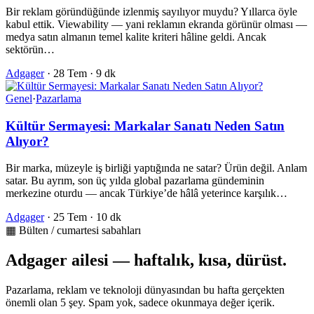
Bir reklam göründüğünde izlenmiş sayılıyor muydu? Yıllarca öyle
kabul ettik. Viewability — yani reklamın ekranda görünür olması —
medya satın almanın temel kalite kriteri hâline geldi. Ancak
sektörün…
Adgager
·
28 Tem
·
9 dk
Genel
·
Pazarlama
Kültür Sermayesi: Markalar Sanatı Neden Satın
Alıyor?
Bir marka, müzeyle iş birliği yaptığında ne satar? Ürün değil. Anlam
satar. Bu ayrım, son üç yılda global pazarlama gündeminin
merkezine oturdu — ancak Türkiye’de hâlâ yeterince karşılık…
Adgager
·
25 Tem
·
10 dk
▦ Bülten / cumartesi sabahları
Adgager ailesi — haftalık, kısa, dürüst.
Pazarlama, reklam ve teknoloji dünyasından bu hafta gerçekten
önemli olan 5 şey. Spam yok, sadece okunmaya değer içerik.