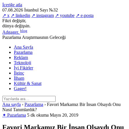
İçeriğe atla
07.08.2026
İstanbul
Sayı №32
↗ x
↗ linkedin
↗ instagram
↗ youtube
↗ e-posta
Fikri değiştir,
dünya değişsin.
blog
Adgager
.
Pazarlama Araştırmasının Geleceği
Ana Sayfa
Pazarlama
Reklam
Teknoloji
İyi Fikirler
İlginç
İlham
Kültür & Sanat
Gager!
Ana sayfa
›
Pazarlama
›
Favori Markamız Bir İnsan Olsaydı Onu
Nasıl Tanımlardık?
✦ Pazarlama
5 dk okuma
Mayıs 20, 2019
Favori Markamız Bir İnsan Olsaydı Onu