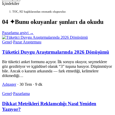
İçindekiler
TOC, H2 başlıklarından otomatik oluşturulur.
04 ✦
Bunu okuyanlar şunları da okudu
Pazarlama arşivi →
Genel
·
Pazar Araştırması
Tüketici Duygu Araştırmalarında 2026 Dönüşümü
Bir tüketici anket formunu açıyor. İlk soruyu okuyor, seçeneklere
göz gezdiriyor ve içgüdüsel olarak “3” tuşuna basıyor. Düşünmüyor
bile. Ancak o kararın arkasında — fark etmediği, kelimelere
dökmediği…
Adgager
·
30 Tem
·
9 dk
Genel
·
Pazarlama
Dikkat Metrikleri Reklamcılığı Nasıl Yeniden
Yazıyor?