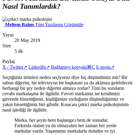
Nasıl Tanımlardık?
Meltem Balım
Tüm Yazılarını Görüntüle
Yayın
20 May 2019
Süre
5 dk
Paylaş
X / Twitter
↗
LinkedIn
↗
Bağlantıyı kopyala
⌘C
E-posta
↗
Seçtiğimiz ürünleri neden seçiyoruz diye hiç düşündünüz mü? Bir
sabun diğerini, bir televizyon bir başkasını ya da aklınıza gelebilecek
herhangi bir şey neden diğerini almaya zorlar? Tüm bu soruların
cevabı markalaşma ile ilgilidir. Favori markamız ise kendimizi
güvende hissettiğimiz, kişiliğimize uyduğunu düşündüğümüz ve
yakın hissettiğimiz biri gibidir. Kısacası çekici marka psikolojisinin
nasıl işlediği ile ilgilidir.
Marka, her şeyin hem başlangıcı hem de sonudur.
Farkında olalım ya da olmayalım her zaman her yerde
markalar vardır. Yaşamımız markalarla doludur ve iyi