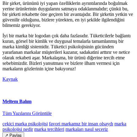
Bir şirket, ürününü iyi yapan özelliklerin ayrıntılarında boğulmak
yerine ürünlerinin duygularını satmaya odaklanmalıdır; çünkü bu,
bir şirketi rekabette öne geçiren bir avantajıdır. Bir şirketin yetkin ve
güvenilir olduğunu, bizlere yürekten, en iyi şekilde ilgilendiğini
bilmemiz gerekiyor.
İyi bir marka bir logodan çok daha fazlasıdır. Tüketicilerle bağlantı
kuran, görsel bir kimlik ve duygusal temalarla tamamlanmış bir
marka kimliği sistemidir. Tüketici psikolojisinin gücünden
yararlanan markalar müşterileri kazanır, sadakatini arttırır ve netice
olarak rekabeti aşar. Markalaşma, bir ürünü diğerine tercih etme
sebebimizdir. Bizleri yansıtması ve bizlere ilham vermesi için
markaların gözlerinin içine bakıyoruz!
Kaynak
Meltem Balım
Tüm Yazılarını Görüntüle
çekici marka psikolojisi
favori markamız bir insan olsaydı
marka
psikolojisi nedir
marka tercihleri
markaları nasıl seçeriz
↗ Paylaş