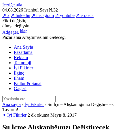
İçeriğe atla
04.08.2026
İstanbul
Sayı №32
↗ x
↗ linkedin
↗ instagram
↗ youtube
↗ e-posta
Fikri değiştir,
dünya değişsin.
blog
Adgager
.
Pazarlama Araştırmasının Geleceği
Ana Sayfa
Pazarlama
Reklam
Teknoloji
İyi Fikirler
İlginç
İlham
Kültür & Sanat
Gager!
Ana sayfa
›
İyi Fikirler
›
Su İçme Alışkanlığınızı Değiştirecek
Tasarım!
✦ İyi Fikirler
2 dk okuma
Mayıs 8, 2017
Su İçme Alışkanlığınızı Değiştirecek