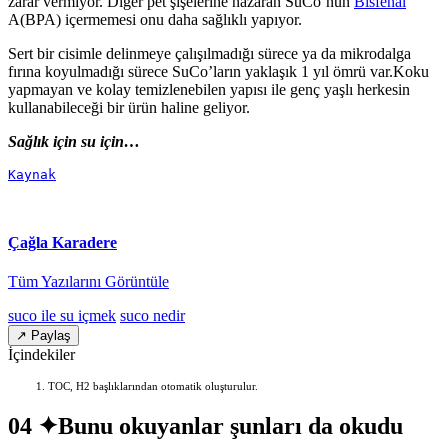
zarar vermiyor. Diğer pet şişelerine nazaran SuCo’nun
Bisfenal
A(BPA) içermemesi onu daha sağlıklı yapıyor.
Sert bir cisimle delinmeye çalışılmadığı sürece ya da mikrodalga
fırına koyulmadığı sürece SuCo’ların yaklaşık 1 yıl ömrü var.Koku
yapmayan ve kolay temizlenebilen yapısı ile genç yaşlı herkesin
kullanabileceği bir ürün haline geliyor.
Sağlık için su için…
Kaynak
Çağla Karadere
Tüm Yazılarını Görüntüle
suco ile su içmek
suco nedir
↗ Paylaş
İçindekiler
TOC, H2 başlıklarından otomatik oluşturulur.
04 ✦
Bunu okuyanlar şunları da okudu