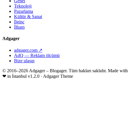
Genel
Teknoloji
Pazarlama
Kültür & Sanat
İlginç
İlham
Adgager
adgager.com ↗
AdQ — Reklam ölçümü
Bize ulaşın
© 2016–2026 Adgager – Blogager. Tüm hakları saklıdır.
Made with
❤
in İstanbul
v1.2.0 · Adgager Theme