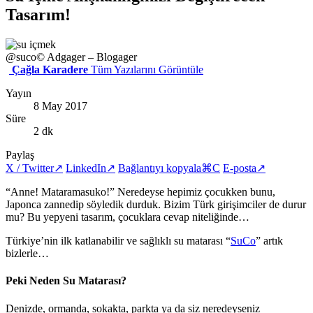
Tasarım!
@suco
© Adgager – Blogager
Çağla Karadere
Tüm Yazılarını Görüntüle
Yayın
8 May 2017
Süre
2 dk
Paylaş
X / Twitter
↗
LinkedIn
↗
Bağlantıyı kopyala
⌘C
E-posta
↗
“Anne! Mataramasuko!” Neredeyse hepimiz çocukken bunu,
Japonca zannedip söyledik durduk. Bizim Türk girişimciler de durur
mu? Bu yepyeni tasarım, çocuklara cevap niteliğinde…
Türkiye’nin ilk katlanabilir ve sağlıklı su matarası “
SuCo
” artık
bizlerle…
Peki Neden Su Matarası?
Denizde, ormanda, sokakta, parkta ya da siz neredeyseniz