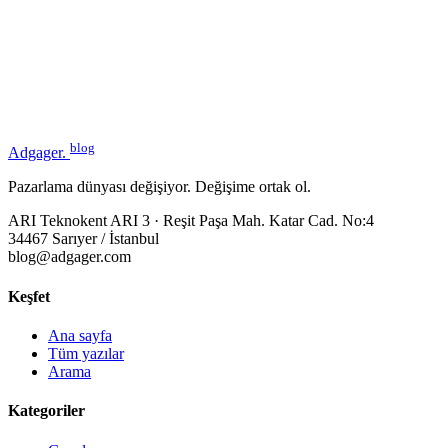
blog
Adgager
.
Pazarlama dünyası değişiyor. Değişime ortak ol.
ARI Teknokent ARI 3 · Reşit Paşa Mah. Katar Cad. No:4
34467 Sarıyer / İstanbul
blog@adgager.com
Keşfet
Ana sayfa
Tüm yazılar
Arama
Kategoriler