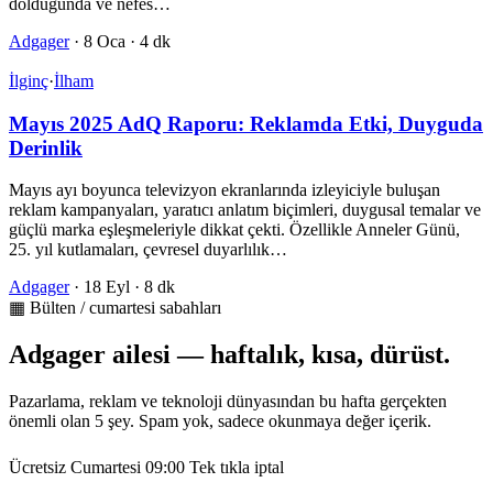
dolduğunda ve nefes…
Adgager
·
8 Oca
·
4 dk
İlginç
·
İlham
Mayıs 2025 AdQ Raporu: Reklamda Etki, Duyguda
Derinlik
Mayıs ayı boyunca televizyon ekranlarında izleyiciyle buluşan
reklam kampanyaları, yaratıcı anlatım biçimleri, duygusal temalar ve
güçlü marka eşleşmeleriyle dikkat çekti. Özellikle Anneler Günü,
25. yıl kutlamaları, çevresel duyarlılık…
Adgager
·
18 Eyl
·
8 dk
▦ Bülten / cumartesi sabahları
Adgager ailesi — haftalık, kısa, dürüst.
Pazarlama, reklam ve teknoloji dünyasından bu hafta gerçekten
önemli olan 5 şey. Spam yok, sadece okunmaya değer içerik.
Ücretsiz
Cumartesi 09:00
Tek tıkla iptal