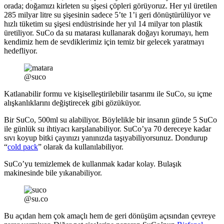
orada; doğamızı kirleten su şişesi çöpleri görüyoruz. Her yıl üretilen
285 milyar litre su şişesinin sadece 5’te 1’i geri dönüştürülüyor ve
hızlı tüketim su şişesi endüstrisinde her yıl 14 milyar ton plastik
üretiliyor. SuCo da su matarası kullanarak doğayı korumayı, hem
kendimiz hem de sevdiklerimiz için temiz bir gelecek yaratmayı
hedefliyor.
@suco
Katlanabilir formu ve kişiselleştirilebilir tasarımı ile SuCo, su içme
alışkanlıklarını değiştirecek gibi gözüküyor.
Bir SuCo, 500ml su alabiliyor. Böylelikle bir insanın günde 5 SuCo
ile günlük su ihtiyacı karşılanabiliyor. SuCo’ya 70 dereceye kadar
sıvı koyup bitki çayınızı yanınızda taşıyabiliyorsunuz. Dondurup
“
cold pack
” olarak da kullanılabiliyor.
SuCo’yu temizlemek de kullanmak kadar kolay. Bulaşık
makinesinde bile yıkanabiliyor.
@su.co
Bu açıdan hem çok amaçlı hem de geri dönüşüm açısından çevreye