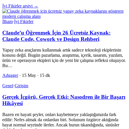
İyi Fikirler arşivi →
İlham
·
İyi Fikirler
Claude’u Öğrenmek İçin 26 Ücretsiz Kaynak:
Claude Code, Cowork ve Design Rehberi
Yapay zeka araçlarını kullanmak artık sadece teknoloji ekiplerinin
konusu değil. Bugün pazarlama, araştırma, içerik, tasarım, yazılım,
ürün ve operasyon ekipleri için de yeni bir çalışma refleksi oluşuyor.
Bu…
Adgager
·
15 May
·
15 dk
Genel
·
Girişim
Gerçek İçgörü, Gerçek Etki: Nasodren ile Bir Başarı
Hikâyesi
Bazen en hayati şeyler, onları kaybetmeye yaklaştığımızda fark
edilir: Nefes almak da onlardan biri. Solunum özgürce aktığında
hayat normal seyrinde ilerler. Ancak burun tıkandığında, sinüsler