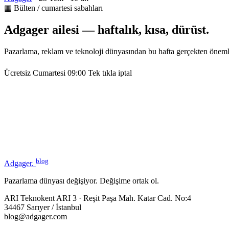
▦ Bülten / cumartesi sabahları
Adgager ailesi — haftalık, kısa, dürüst.
Pazarlama, reklam ve teknoloji dünyasından bu hafta gerçekten öneml
Ücretsiz
Cumartesi 09:00
Tek tıkla iptal
blog
Adgager
.
Pazarlama dünyası değişiyor. Değişime ortak ol.
ARI Teknokent ARI 3 · Reşit Paşa Mah. Katar Cad. No:4
34467 Sarıyer / İstanbul
blog@adgager.com