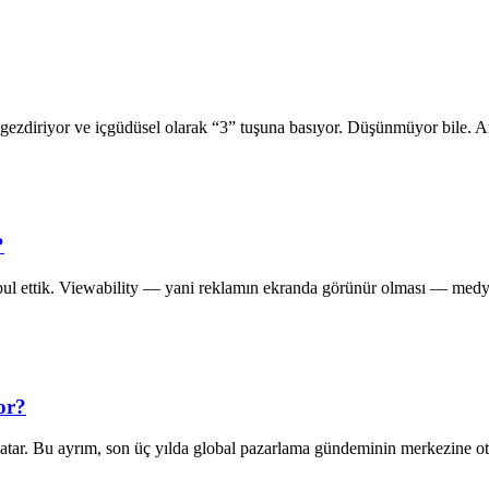
öz gezdiriyor ve içgüdüsel olarak “3” tuşuna basıyor. Düşünmüyor bile.
?
ul ettik. Viewability — yani reklamın ekranda görünür olması — medya 
or?
 satar. Bu ayrım, son üç yılda global pazarlama gündeminin merkezine 