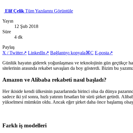
Elif Çelik
Tüm Yazılarını Görüntüle
Yayın
12 Şub 2018
Süre
4 dk
Paylaş
X / Twitter
↗
LinkedIn
↗
Bağlantıyı kopyala
⌘C
E-posta
↗
Günlük hayatın giderek yoğunlaşması ve teknolojinin gün geçtikçe hayatımı
sitelerinin arasında rekabet savaşları da boy gösterdi. Bizim bu yazı
Amazon ve Alibaba rekabeti nasıl başladı?
Her ikiside kendi ülkesinin pazarlarında birinci olsa da dünya pazarı
sadece iki yıl sonra, hızlı yatırım fırsatları bir sürü şirket getirdi. A
yükselmesi mümkün oldu. Ancak eğer şirket daha önce başlamış olsay
Farklı iş modelleri