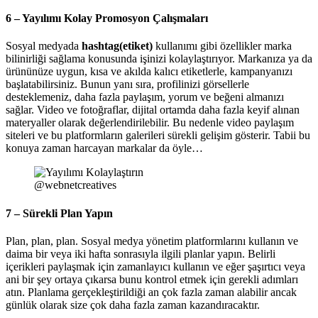
6 – Yayılımı Kolay Promosyon Çalışmaları
Sosyal medyada
hashtag(etiket)
kullanımı gibi özellikler marka
bilinirliği sağlama konusunda işinizi kolaylaştırıyor. Markanıza ya da
ürününüze uygun, kısa ve akılda kalıcı etiketlerle, kampanyanızı
başlatabilirsiniz. Bunun yanı sıra, profilinizi görsellerle
desteklemeniz, daha fazla paylaşım, yorum ve beğeni almanızı
sağlar. Video ve fotoğraflar, dijital ortamda daha fazla keyif alınan
materyaller olarak değerlendirilebilir. Bu nedenle video paylaşım
siteleri ve bu platformların galerileri sürekli gelişim gösterir. Tabii bu
konuya zaman harcayan markalar da öyle…
@webnetcreatives
7 – Sürekli Plan Yapın
Plan, plan, plan. Sosyal medya yönetim platformlarını kullanın ve
daima bir veya iki hafta sonrasıyla ilgili planlar yapın. Belirli
içerikleri paylaşmak için zamanlayıcı kullanın ve eğer şaşırtıcı veya
ani bir şey ortaya çıkarsa bunu kontrol etmek için gerekli adımları
atın. Planlama gerçekleştirildiği an çok fazla zaman alabilir ancak
günlük olarak size çok daha fazla zaman kazandıracaktır.