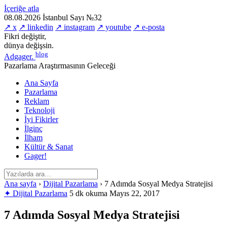
İçeriğe atla
08.08.2026
İstanbul
Sayı №32
↗ x
↗ linkedin
↗ instagram
↗ youtube
↗ e-posta
Fikri değiştir,
dünya değişsin.
blog
Adgager
.
Pazarlama Araştırmasının Geleceği
Ana Sayfa
Pazarlama
Reklam
Teknoloji
İyi Fikirler
İlginç
İlham
Kültür & Sanat
Gager!
Ana sayfa
›
Dijital Pazarlama
›
7 Adımda Sosyal Medya Stratejisi
✦ Dijital Pazarlama
5 dk okuma
Mayıs 22, 2017
7 Adımda Sosyal Medya Stratejisi