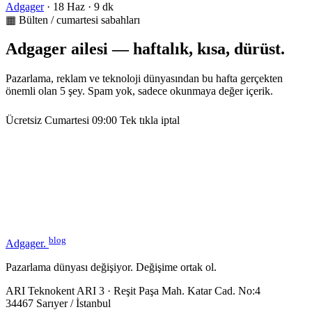
Adgager
·
18 Haz
·
9 dk
▦ Bülten / cumartesi sabahları
Adgager ailesi — haftalık, kısa, dürüst.
Pazarlama, reklam ve teknoloji dünyasından bu hafta gerçekten
önemli olan 5 şey. Spam yok, sadece okunmaya değer içerik.
Ücretsiz
Cumartesi 09:00
Tek tıkla iptal
blog
Adgager
.
Pazarlama dünyası değişiyor. Değişime ortak ol.
ARI Teknokent ARI 3 · Reşit Paşa Mah. Katar Cad. No:4
34467 Sarıyer / İstanbul