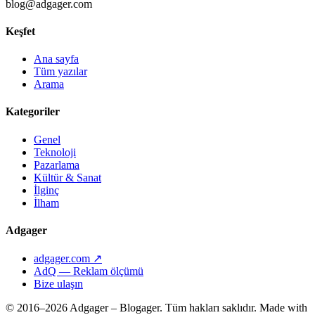
blog@adgager.com
Keşfet
Ana sayfa
Tüm yazılar
Arama
Kategoriler
Genel
Teknoloji
Pazarlama
Kültür & Sanat
İlginç
İlham
Adgager
adgager.com ↗
AdQ — Reklam ölçümü
Bize ulaşın
© 2016–2026 Adgager – Blogager. Tüm hakları saklıdır.
Made with