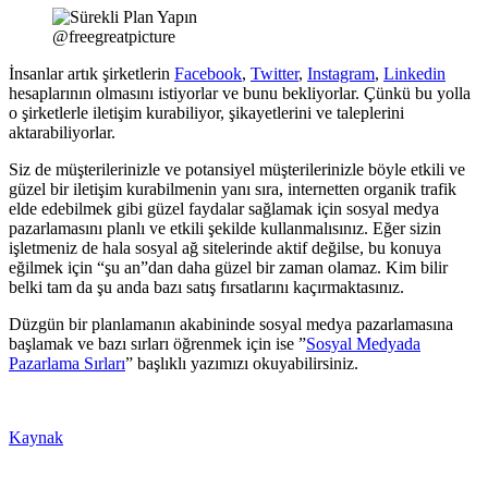
@freegreatpicture
İnsanlar artık şirketlerin
Facebook
,
Twitter
,
Instagram
,
Linkedin
hesaplarının olmasını istiyorlar ve bunu bekliyorlar. Çünkü bu yolla
o şirketlerle iletişim kurabiliyor, şikayetlerini ve taleplerini
aktarabiliyorlar.
Siz de müşterilerinizle ve potansiyel müşterilerinizle böyle etkili ve
güzel bir iletişim kurabilmenin yanı sıra, internetten organik trafik
elde edebilmek gibi güzel faydalar sağlamak için sosyal medya
pazarlamasını planlı ve etkili şekilde kullanmalısınız. Eğer sizin
işletmeniz de hala sosyal ağ sitelerinde aktif değilse, bu konuya
eğilmek için “şu an”dan daha güzel bir zaman olamaz. Kim bilir
belki tam da şu anda bazı satış fırsatlarını kaçırmaktasınız.
Düzgün bir planlamanın akabininde sosyal medya pazarlamasına
başlamak ve bazı sırları öğrenmek için ise ”
Sosyal Medyada
Pazarlama Sırları
” başlıklı yazımızı okuyabilirsiniz.
Kaynak