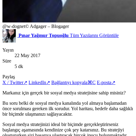
@w-dognet
© Adgager – Blogager
Pınar Yağmur Topuoğlu
Tüm Yazılarını Görüntüle
Yayın
22 May 2017
Süre
5 dk
Paylaş
X / Twitter
↗
LinkedIn
↗
Bağlantıyı kopyala
⌘C
E-posta
↗
Markanız için gerçek bir sosyal medya stratejisine sahip misiniz?
Bu soru belki de sosyal medya kanalında yol almaya başlamadan
önce sorulması gereken ilk sorudur. Yol haritası, hedefe daha sağlıklı
bir biçimde ulaşmanızı sağlayacaktır.
Sosyal medya stratejinizi ideal bir biçimde gerçekleştirirseniz
başlangıç aşamasında kendinize çok şey katarsınız. Bu stratejiyi
oluştururken sizi başarıya ulaştıracak birçok ipucu bulunmaktadır