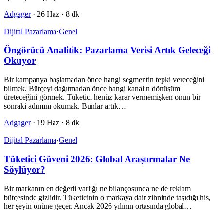
Adgager
·
26 Haz
·
8 dk
Dijital Pazarlama
·
Genel
Öngörücü Analitik: Pazarlama Verisi Artık Geleceği
Okuyor
Bir kampanya başlamadan önce hangi segmentin tepki vereceğini
bilmek. Bütçeyi dağıtmadan önce hangi kanalın dönüşüm
üreteceğini görmek. Tüketici henüz karar vermemişken onun bir
sonraki adımını okumak. Bunlar artık…
Adgager
·
19 Haz
·
8 dk
Dijital Pazarlama
·
Genel
Tüketici Güveni 2026: Global Araştırmalar Ne
Söylüyor?
Bir markanın en değerli varlığı ne bilançosunda ne de reklam
bütçesinde gizlidir. Tüketicinin o markaya dair zihninde taşıdığı his,
her şeyin önüne geçer. Ancak 2026 yılının ortasında global…