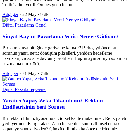
Truth” adını verdi. On beş yılda bu an…
Adgager
·
22 May
·
9 dk
Dijital Pazarlama
·
Genel
Sinyal Kaybı: Pazarlama Verisi Nereye Gidiyor?
Bir kampanya bittiğinde geriye ne kalıyor? Birkaç yıl önce bu
sorunun yanıtı netti: dönüşüm pikselleri, yeniden hedefleme
havuzları, cross-site davranış profilleri. Bugün aynı soruyu soran bir
pazarlama direktörü,…
Adgager
·
21 May
·
7 dk
Dijital Pazarlama
·
Genel
Yaratıcı Yapay Zeka Tıkandı mı? Reklam
Endüstrisinin Yeni Sorusu
Bir reklam filmi izliyorsunuz. Görsel kalite mükemmel. Renk paleti
yerli yerinde. Kurgu akıcı. Ama bir yerden sonra zihinsel olarak
kapanıyorsunuz. Neden? Çünkü o filmi daha önce de izlediniz…