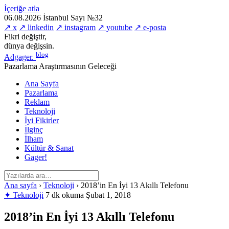
İçeriğe atla
06.08.2026
İstanbul
Sayı №32
↗ x
↗ linkedin
↗ instagram
↗ youtube
↗ e-posta
Fikri değiştir,
dünya değişsin.
blog
Adgager
.
Pazarlama Araştırmasının Geleceği
Ana Sayfa
Pazarlama
Reklam
Teknoloji
İyi Fikirler
İlginç
İlham
Kültür & Sanat
Gager!
Ana sayfa
›
Teknoloji
›
2018’in En İyi 13 Akıllı Telefonu
✦ Teknoloji
7 dk okuma
Şubat 1, 2018
2018’in En İyi 13 Akıllı Telefonu