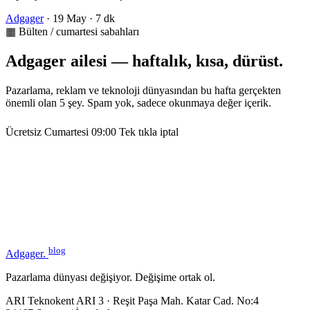
Adgager
·
19 May
·
7 dk
▦ Bülten / cumartesi sabahları
Adgager ailesi — haftalık, kısa, dürüst.
Pazarlama, reklam ve teknoloji dünyasından bu hafta gerçekten
önemli olan 5 şey. Spam yok, sadece okunmaya değer içerik.
Ücretsiz
Cumartesi 09:00
Tek tıkla iptal
blog
Adgager
.
Pazarlama dünyası değişiyor. Değişime ortak ol.
ARI Teknokent ARI 3 · Reşit Paşa Mah. Katar Cad. No:4