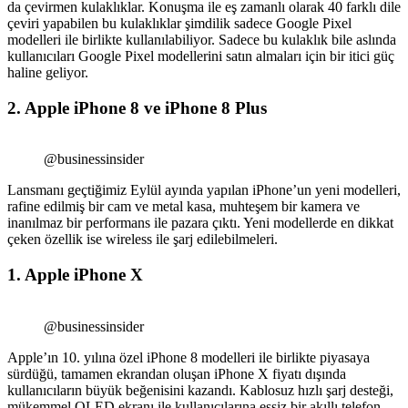
da çevirmen kulaklıklar. Konuşma ile eş zamanlı olarak 40 farklı dile
çeviri yapabilen bu kulaklıklar şimdilik sadece Google Pixel
modelleri ile birlikte kullanılabiliyor. Sadece bu kulaklık bile aslında
kullanıcıları Google Pixel modellerini satın almaları için bir itici güç
haline geliyor.
2. Apple iPhone 8 ve iPhone 8 Plus
@businessinsider
Lansmanı geçtiğimiz Eylül ayında yapılan iPhone’un yeni modelleri,
rafine edilmiş bir cam ve metal kasa, muhteşem bir kamera ve
inanılmaz bir performans ile pazara çıktı. Yeni modellerde en dikkat
çeken özellik ise wireless ile şarj edilebilmeleri.
1. Apple iPhone X
@businessinsider
Apple’ın 10. yılına özel iPhone 8 modelleri ile birlikte piyasaya
sürdüğü, tamamen ekrandan oluşan iPhone X fiyatı dışında
kullanıcıların büyük beğenisini kazandı. Kablosuz hızlı şarj desteği,
mükemmel OLED ekranı ile kullanıcılarına eşsiz bir akıllı telefon