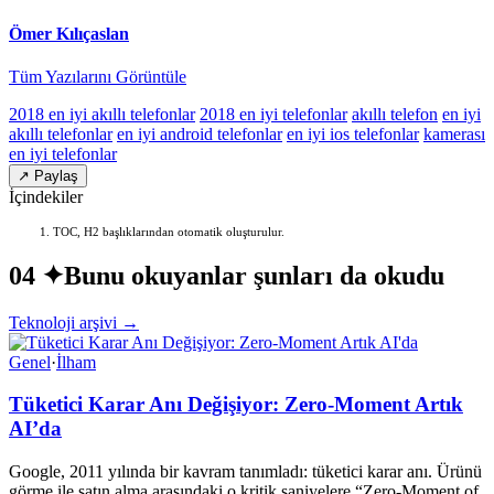
Ömer Kılıçaslan
Tüm Yazılarını Görüntüle
2018 en iyi akıllı telefonlar
2018 en iyi telefonlar
akıllı telefon
en iyi
akıllı telefonlar
en iyi android telefonlar
en iyi ios telefonlar
kamerası
en iyi telefonlar
↗ Paylaş
İçindekiler
TOC, H2 başlıklarından otomatik oluşturulur.
04 ✦
Bunu okuyanlar şunları da okudu
Teknoloji arşivi →
Genel
·
İlham
Tüketici Karar Anı Değişiyor: Zero-Moment Artık
AI’da
Google, 2011 yılında bir kavram tanımladı: tüketici karar anı. Ürünü
görme ile satın alma arasındaki o kritik saniyelere “Zero-Moment of