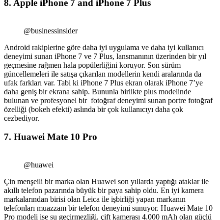
8. Apple iPhone 7 and iPhone 7 Plus
@businessinsider
Android rakiplerine göre daha iyi uygulama ve daha iyi kullanıcı
deneyimi sunan iPhone 7 ve 7 Plus, lansmanının üzerinden bir yıl
geçmesine rağmen hala popülerliğini koruyor. Son sürüm
güncellemeleri ile satışa çıkarılan modellerin kendi aralarında da
ufak farkları var. Tabi ki iPhone 7 Plus ekran olarak iPhone 7’ye
daha geniş bir ekrana sahip. Bununla birlikte plus modelinde
bulunan ve profesyonel bir fotoğraf deneyimi sunan portre fotoğraf
özelliği (bokeh efekti) aslında bir çok kullanıcıyı daha çok
cezbediyor.
7. Huawei Mate 10 Pro
@huawei
Çin menşeili bir marka olan Huawei son yıllarda yaptığı ataklar ile
akıllı telefon pazarında büyük bir paya sahip oldu. En iyi kamera
markalarından birisi olan Leica ile işbirliği yapan markanın
telefonları muazzam bir telefon deneyimi sunuyor. Huawei Mate 10
Pro modeli ise su geçirmezliği, çift kamerası 4.000 mAh olan güçlü