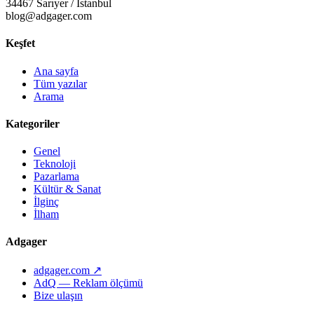
34467 Sarıyer / İstanbul
blog@adgager.com
Keşfet
Ana sayfa
Tüm yazılar
Arama
Kategoriler
Genel
Teknoloji
Pazarlama
Kültür & Sanat
İlginç
İlham
Adgager
adgager.com ↗
AdQ — Reklam ölçümü
Bize ulaşın