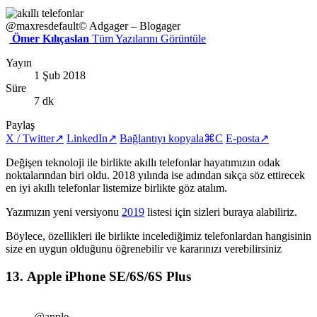
@maxresdefault
© Adgager – Blogager
Ömer Kılıçaslan
Tüm Yazılarını Görüntüle
Yayın
1 Şub 2018
Süre
7 dk
Paylaş
X / Twitter
↗
LinkedIn
↗
Bağlantıyı kopyala
⌘C
E-posta
↗
Değişen teknoloji ile birlikte akıllı telefonlar hayatımızın odak
noktalarından biri oldu. 2018 yılında ise adından sıkça söz ettirecek
en iyi akıllı telefonlar listemize birlikte göz atalım.
Yazımızın yeni versiyonu
2019
listesi için sizleri buraya alabiliriz.
Böylece, özellikleri ile birlikte incelediğimiz telefonlardan hangisinin
size en uygun olduğunu öğrenebilir ve kararınızı verebilirsiniz
13.
Apple iPhone SE/6S/6S Plus
@apple