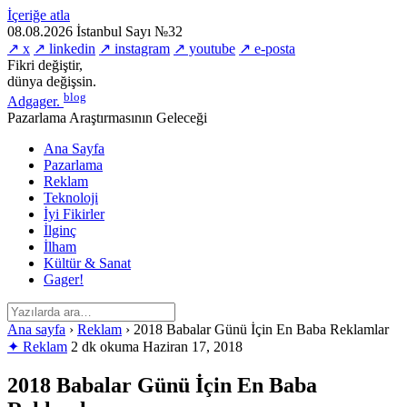
İçeriğe atla
08.08.2026
İstanbul
Sayı №32
↗ x
↗ linkedin
↗ instagram
↗ youtube
↗ e-posta
Fikri değiştir,
dünya değişsin.
blog
Adgager
.
Pazarlama Araştırmasının Geleceği
Ana Sayfa
Pazarlama
Reklam
Teknoloji
İyi Fikirler
İlginç
İlham
Kültür & Sanat
Gager!
Ana sayfa
›
Reklam
›
2018 Babalar Günü İçin En Baba Reklamlar
✦ Reklam
2 dk okuma
Haziran 17, 2018
2018 Babalar Günü İçin En Baba