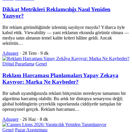
Dikkat Metrikleri Reklamcılığı Nasıl Yeniden
Yazıyor?
Bir reklam göründüğünde izlenmiş sayılıyor muydu? Yıllarca öyle
kabul ettik. Viewability — yani reklamın ekranda görünür olması —
medya satın almanın temel kalite kriteri hâline geldi. Ancak
sektörün…
Adgager
·
28 Tem
·
9 dk
Dijital Pazarlama
·
Genel
Reklam Harcaması Planlamaları Yapay Zekaya
Kayıyor: Marka Ne Kaybeder?
Bir sabah uyandığınızda reklam bütçenizin neredeyse tamamını bir
algoritma harcamış olabilir. Bu artık bir distopya senaryosu değil;
global holdinglerin çeyreklik raporlarında ciddiyetle tartışılan bir
operasyonel gerçek. Reklam harcaması…
Adgager
·
26 Haz
·
8 dk
Genel
·
Pazar Araştırması