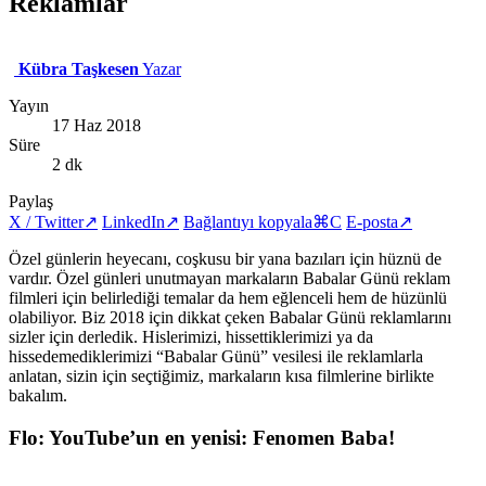
Reklamlar
Kübra Taşkesen
Yazar
Yayın
17 Haz 2018
Süre
2 dk
Paylaş
X / Twitter
↗
LinkedIn
↗
Bağlantıyı kopyala
⌘C
E-posta
↗
Özel günlerin heyecanı, coşkusu bir yana bazıları için hüznü de
vardır. Özel günleri unutmayan markaların Babalar Günü reklam
filmleri için belirlediği temalar da hem eğlenceli hem de hüzünlü
olabiliyor. Biz 2018 için dikkat çeken Babalar Günü reklamlarını
sizler için derledik. Hislerimizi, hissettiklerimizi ya da
hissedemediklerimizi “Babalar Günü” vesilesi ile reklamlarla
anlatan, sizin için seçtiğimiz, markaların kısa filmlerine birlikte
bakalım.
Flo: YouTube’un en yenisi: Fenomen Baba!