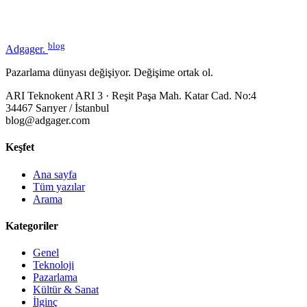
blog
Adgager
.
Pazarlama dünyası değişiyor. Değişime ortak ol.
ARI Teknokent ARI 3 · Reşit Paşa Mah. Katar Cad. No:4
34467 Sarıyer / İstanbul
blog@adgager.com
Keşfet
Ana sayfa
Tüm yazılar
Arama
Kategoriler
Genel
Teknoloji
Pazarlama
Kültür & Sanat
İlginç