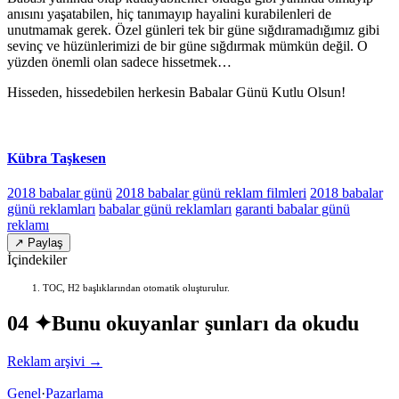
anısını yaşatabilen, hiç tanımayıp hayalini kurabilenleri de
unutmamak gerek. Özel günleri tek bir güne sığdıramadığımız gibi
sevinç ve hüzünlerimizi de bir güne sığdırmak mümkün değil. O
yüzden önemli olan sadece hissetmek…
Hisseden, hissedebilen herkesin Babalar Günü Kutlu Olsun!
Kübra Taşkesen
2018 babalar günü
2018 babalar günü reklam filmleri
2018 babalar
günü reklamları
babalar günü reklamları
garanti babalar günü
reklamı
↗ Paylaş
İçindekiler
TOC, H2 başlıklarından otomatik oluşturulur.
04 ✦
Bunu okuyanlar şunları da okudu
Reklam arşivi →
Genel
·
Pazarlama