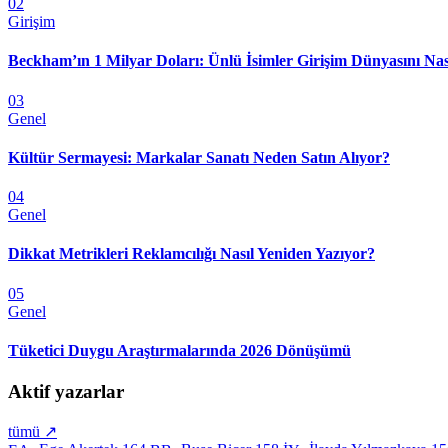
02
Girişim
Beckham’ın 1 Milyar Doları: Ünlü İsimler Girişim Dünyasını Nas
03
Genel
Kültür Sermayesi: Markalar Sanatı Neden Satın Alıyor?
04
Genel
Dikkat Metrikleri Reklamcılığı Nasıl Yeniden Yazıyor?
05
Genel
Tüketici Duygu Araştırmalarında 2026 Dönüşümü
Aktif yazarlar
tümü ↗