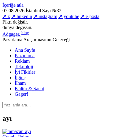
İçeriğe atla
07.08.2026
İstanbul
Sayı №32
↗ x
↗ linkedin
↗ instagram
↗ youtube
↗ e-posta
Fikri değiştir,
dünya değişsin.
blog
Adgager
.
Pazarlama Araştırmasının Geleceği
Ana Sayfa
Pazarlama
Reklam
Teknoloji
İyi Fikirler
İlginç
İlham
Kültür & Sanat
Gager!
ayı
Genel · İlginç