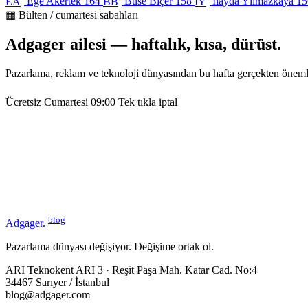
Ege Akertek
164
Buse Biçer
158
İlayda Yılmazkaya
15
EA
BB
İY
▦ Bülten / cumartesi sabahları
Adgager ailesi — haftalık, kısa, dürüst.
Pazarlama, reklam ve teknoloji dünyasından bu hafta gerçekten öneml
Ücretsiz
Cumartesi 09:00
Tek tıkla iptal
blog
Adgager
.
Pazarlama dünyası değişiyor. Değişime ortak ol.
ARI Teknokent ARI 3 · Reşit Paşa Mah. Katar Cad. No:4
34467 Sarıyer / İstanbul
blog@adgager.com