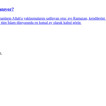
anıyor?
ların Allah'a yaklaşmalarını sağlayan oruç ayı Ramazan, kendilerini
tüm İslam dünyasında en kutsal ay olarak kabul görür.
i.