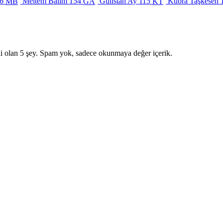
6
Meltem Balım
154
Gülistan Ay
115
Kübra Taşkesen
MB
GA
KT
i olan 5 şey. Spam yok, sadece okunmaya değer içerik.