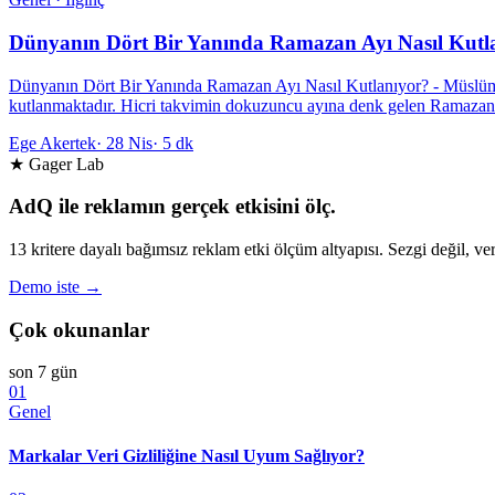
Dünyanın Dört Bir Yanında Ramazan Ayı Nasıl Kutl
Dünyanın Dört Bir Yanında Ramazan Ayı Nasıl Kutlanıyor? - Müslüman
kutlanmaktadır. Hicri takvimin dokuzuncu ayına denk gelen Ramazan 
Ege Akertek
·
28 Nis
·
5 dk
★ Gager Lab
AdQ ile reklamın gerçek etkisini ölç.
13 kritere dayalı bağımsız reklam etki ölçüm altyapısı. Sezgi değil, ver
Demo iste →
Çok okunanlar
son 7 gün
01
Genel
Markalar Veri Gizliliğine Nasıl Uyum Sağlıyor?